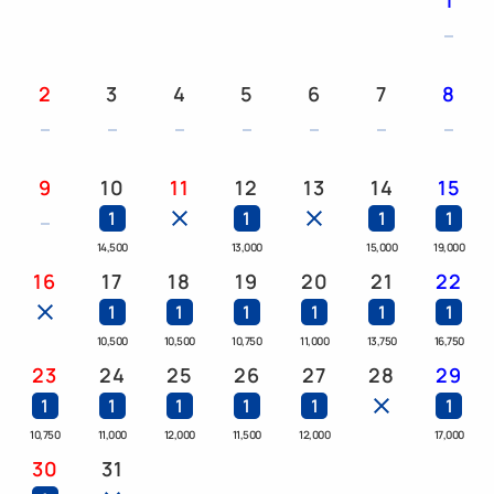
1
★*変なホテル東京 浅草田原町４大魅力*★
１．新感覚のホログラムホテル！
フロントでは光のホログラムがお出迎え！
2
3
4
5
6
7
8
近未来的な非日常へ誘います♪
２．便利なアクセス
9
10
11
12
13
14
15
浅草寺・雷門まで徒歩で約10分。
1
1
1
1
東京スカイツリー(R)までは電車で約10分など、
14,500
13,000
15,000
19,000
有名な観光地へのアクセスも良好です。
16
17
18
19
20
21
22
1
1
1
1
1
1
３．寝心地の良いマットレスと枕
10,500
10,500
10,750
11,000
13,750
16,750
全客室フランスベッドのマットレス、ロフテーの
23
24
25
26
27
28
29
枕を導入。
1
1
1
1
1
1
上質の眠りを追求し、目覚めの良い朝をお届けし
10,750
11,000
12,000
11,500
12,000
17,000
ます。
30
31