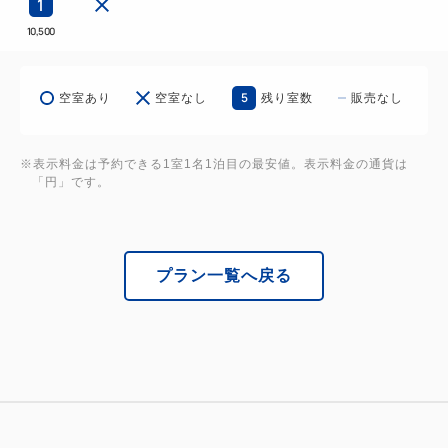
1
４. ご宿泊者様限定！特設マンガコーナー
10,500
話題の新作から懐かしい名作まで、1,000冊のマ
ンガを取り揃えております。
5
観光・お仕事から戻った後は、お部屋でお時間の
空室あり
空室なし
残り室数
販売なし
許す限りゆっくりお楽しみください♪
※表示料金は予約できる1室1名1泊目の最安値。表示料金の通貨は
「円」です。
プラン一覧へ戻る