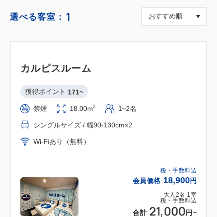
ワクワクと感動を提供し、お越しいただいたお客様が
1
選べる客室：
より楽しめる空間を創り上げました。
最新技術『光のホログラム』で映される恐竜や忍者、
そして執事がお客様のチェックイン、チェックアウト
をサポートします。
カルピスルーム
浅草寺・雷門などから徒歩圏内の観光に便利なホテル
獲得ポイント 
171~
です。
2
禁煙
18.00m
1~2名
シングルサイズ / 幅90-130cm×2
ご旅行の拠点として、また、ご出張などビジネス利用
Wi-Fiあり（無料）
にも。
楽しく、便利でより快適に、安心できるご滞在に向
け、
税・手数料込
18,900
会員価格
円
進化・変化し続けてまいります。
大人
2
名
1
室
税・手数料込
21,000
★*CONCEPT*★
合計
円
~