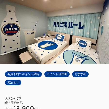
会員予約でポイント獲得
ポイント利用可
おすすめ
素泊まり
大人
2
名
1
室
税・手数料込
18,900