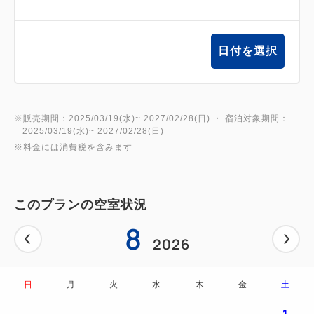
「変」には「変化しつづける」という意思が込めら
れ、目指すは常識を超えた先にある、かつてない感動
と快適性。
日付を選択
そんな「変なホテル」は「初めてロボットがスタッフ
として働いたホテル」として、ギネスにも登録されま
した。
※販売期間：2025/03/19(水)~ 2027/02/28(日) ・ 宿泊対象期間：
当館は、世界で初めて「光のホログラム」によるチェ
2025/03/19(水)~ 2027/02/28(日)
ックインを導入したホテルです。
※料金には消費税を含みます
このプランの空室状況
≪注意点≫
8
未就学児は添い寝無料（アメニティ・ナイトガウン
2026
無）
※小学生以上の添い寝不可
日
月
火
水
木
金
土