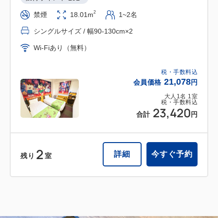
2
禁煙
18.01m
1~2名
シングルサイズ / 幅90-130cm×2
Wi-Fiあり（無料）
税・手数料込
21,078
会員価格
円
大人
1
名
1
室
税・手数料込
23,420
合計
円
2
詳細
今すぐ予約
残り
室