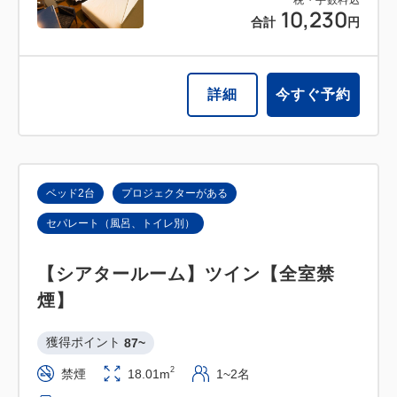
10,230
合計
円
詳細
今すぐ予約
ベッド2台
プロジェクターがある
セパレート（風呂、トイレ別）
【シアタールーム】ツイン【全室禁
煙】
獲得ポイント 
87~
2
禁煙
18.01m
1~2名