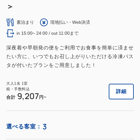
＞
素泊まり
現地払い・Web決済
in 15:00~ 24:00 / out 11:00まで
深夜着や早朝発の便をご利用でお食事を簡単に済ませ
たい方に、いつでもお召し上がりいただける冷凍パス
タが付いたプランをご用意しました！
大人
1
名
1
室
税・手数料込
詳細
9,207
合計
円~
3
選べる客室：