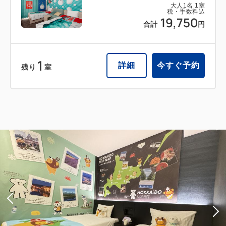
大人
1
名
1
室
税・手数料込
19,750
合計
円
1
詳細
今すぐ予約
残り
室