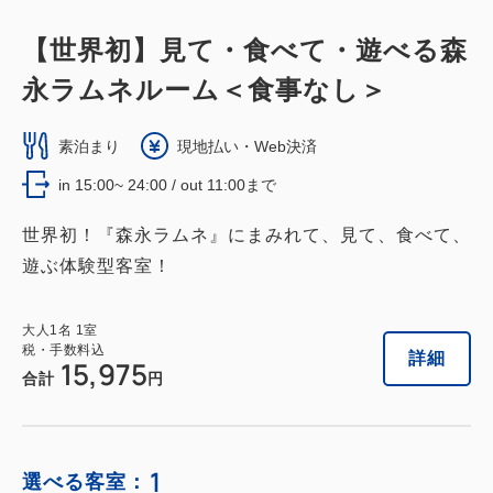
【世界初】見て・食べて・遊べる森
永ラムネルーム＜食事なし＞
素泊まり
現地払い・Web決済
in 15:00~ 24:00 / out 11:00まで
世界初！『森永ラムネ』にまみれて、見て、食べて、
遊ぶ体験型客室！
大人
1
名
1
室
税・手数料込
詳細
15,975
合計
円
1
選べる客室：