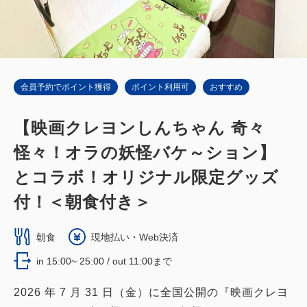
会員予約でポイント獲得
ポイント利用可
おすすめ
【映画クレヨンしんちゃん 奇々
怪々！オラの妖怪バケ～ション】
とコラボ！オリジナル限定グッズ
付！＜朝食付き＞
朝食
現地払い・Web決済
in 15:00~ 25:00 / out 11:00まで
2026 年 7 月 31 日（金）に全国公開の『映画クレヨ