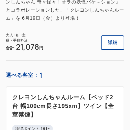
ンしんちゃん 奇々怪々！オラの妖怪バケ～ション』
とコラボレーションした、「クレヨンしんちゃんルー
ム」を 6月19日（金）より登場！
大人
1
名
1
室
税・手数料込
詳細
21,078
合計
円
1
選べる客室：
クレヨンしんちゃんルーム【ベッド2
台 幅100cm長さ195xm】ツイン【全
室禁煙】
獲得ポイント 
191~