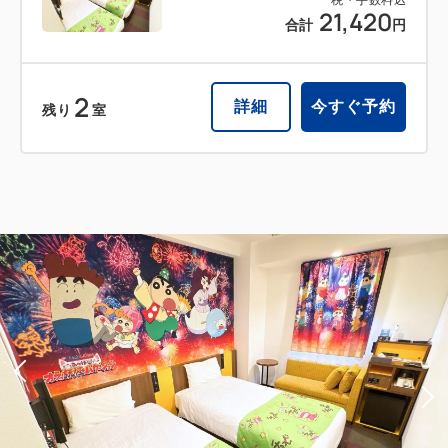
税・手数料込
21,420
合計
円
2
詳細
今すぐ予約
残り
室