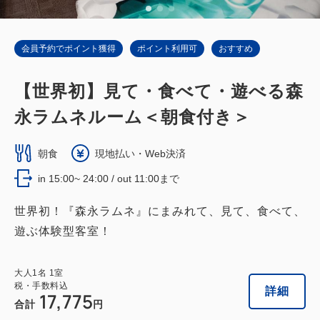
会員予約でポイント獲得
ポイント利用可
おすすめ
【世界初】見て・食べて・遊べる森
永ラムネルーム＜朝食付き＞
朝食
現地払い・Web決済
in 15:00~ 24:00 / out 11:00まで
世界初！『森永ラムネ』にまみれて、見て、食べて、
遊ぶ体験型客室！
大人
1
名
1
室
税・手数料込
詳細
17,775
合計
円