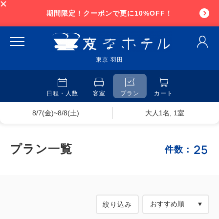
期間限定！クーポンで更に10%OFF！
東京 羽田
日程・人数
客室
プラン
カート
8/7(金)~8/8(土)
大人1名, 1室
25
プラン一覧
件数：
絞り込み