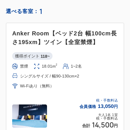
1
選べる客室：
Anker Room【ベッド2台 幅100cm長
さ195xm】ツイン【全室禁煙】
獲得ポイント 
118~
2
禁煙
18.01m
1~2名
シングルサイズ / 幅90-130cm×2
Wi-Fiあり（無料）
税・手数料込
13,050
会員価格
円
大人
1
名
1
室
税・手数料込
14,500
合計
円