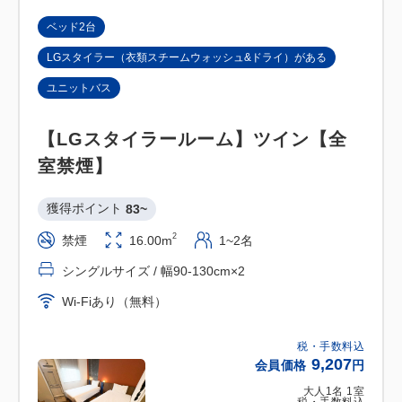
ベッド2台
LGスタイラー（衣類スチームウォッシュ&ドライ）がある
ユニットバス
【LGスタイラールーム】ツイン【全
室禁煙】
獲得ポイント 
83~
2
禁煙
16.00m
1~2名
シングルサイズ / 幅90-130cm×2
Wi-Fiあり（無料）
税・手数料込
9,207
会員価格
円
大人
1
名
1
室
税・手数料込