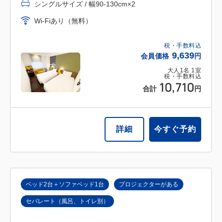
シングルサイズ / 幅90-130cm×2
Wi-Fiあり（無料）
税・手数料込
9,639
会員価格
円
大人
1
名
1
室
税・手数料込
10,710
合計
円
詳細
今すぐ予約
ベッド2台＋ソファベッド1台
プロジェクターがある
セパレート（風呂、トイレ別）