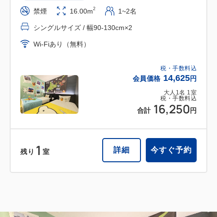
2
禁煙
16.00m
1~2名
シングルサイズ / 幅90-130cm×2
Wi-Fiあり（無料）
税・手数料込
14,625
会員価格
円
大人
1
名
1
室
税・手数料込
16,250
合計
円
1
詳細
今すぐ予約
残り
室