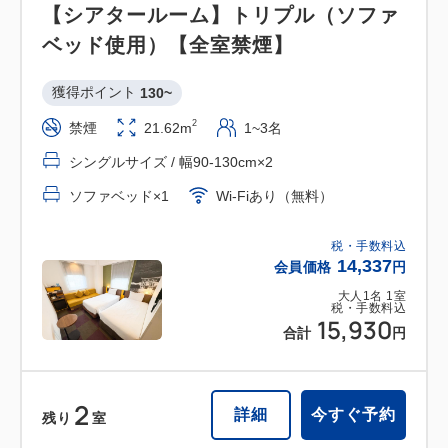
【シアタールーム】トリプル（ソファ
ベッド使用）【全室禁煙】
獲得ポイント 
130~
2
禁煙
21.62m
1~3名
シングルサイズ / 幅90-130cm×2
ソファベッド×1
Wi-Fiあり（無料）
税・手数料込
14,337
会員価格
円
大人
1
名
1
室
税・手数料込
15,930
合計
円
2
詳細
今すぐ予約
残り
室