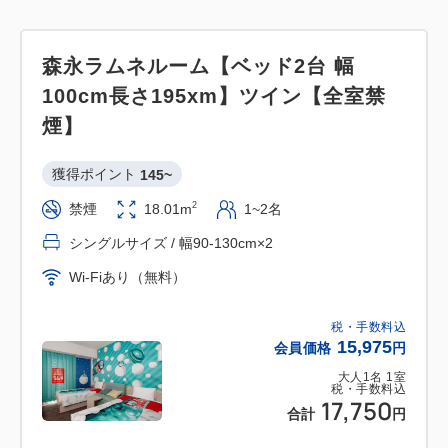
森永ラムネルーム【ベッド2台 幅
100cm長さ195xm】ツイン【全室禁
煙】
獲得ポイント 
145~
2
禁煙
18.01m
1~2名
シングルサイズ / 幅90-130cm×2
Wi-Fiあり（無料）
税・手数料込
15,975
会員価格
円
大人
1
名
1
室
税・手数料込
17,750
合計
円