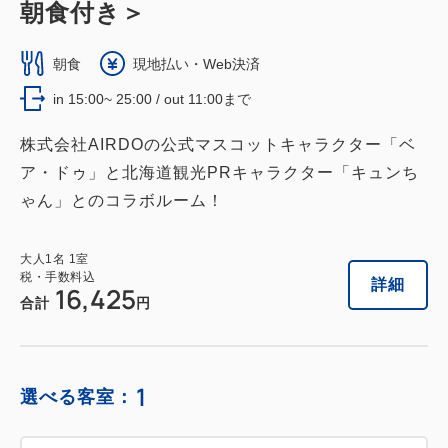
朝食付き＞
朝食
現地払い・Web決済
in 15:00~ 25:00 / out 11:00まで
株式会社AIRDOの公式マスコットキャラクター「ベ
ア・ドゥ」と北海道観光PRキャラクター「キュンち
ゃん」とのコラボルーム！
大人
1
名
1
室
税・手数料込
詳細
16,425
合計
円
1
選べる客室：