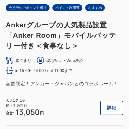
会員予約でポイント獲得
ポイント利用可
おすすめ
Ankerグループの人気製品設置
「Anker Room」モバイルバッテ
リー付き＜食事なし＞
素泊まり
現地払い・Web決済
in 15:00~ 24:00 / out 11:00まで
室数限定！アンカー・ジャパンとのコラボルーム！
大人
1
名
1
室
税・手数料込
詳細
13,050
合計
円