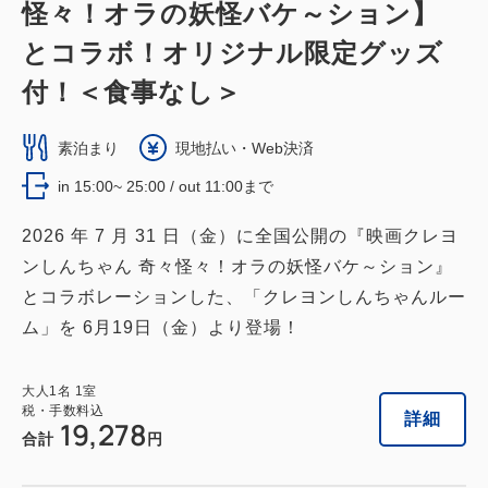
怪々！オラの妖怪バケ～ション】
とコラボ！オリジナル限定グッズ
付！＜食事なし＞
素泊まり
現地払い・Web決済
in 15:00~ 25:00 / out 11:00まで
2026 年 7 月 31 日（金）に全国公開の『映画クレヨ
ンしんちゃん 奇々怪々！オラの妖怪バケ～ション』
とコラボレーションした、「クレヨンしんちゃんルー
ム」を 6月19日（金）より登場！
大人
1
名
1
室
税・手数料込
詳細
19,278
合計
円