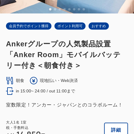
会員予約でポイント獲得
ポイント利用可
おすすめ
Ankerグループの人気製品設置
「Anker Room」モバイルバッテ
リー付き＜朝食付き＞
朝食
現地払い・Web決済
in 15:00~ 24:00 / out 11:00まで
室数限定！アンカー・ジャパンとのコラボルーム！
大人
1
名
1
室
税・手数料込
詳細