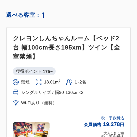
1
選べる客室：
クレヨンしんちゃんルーム【ベッド2
台 幅100cm長さ195xm】ツイン【全
室禁煙】
獲得ポイント 
175~
2
禁煙
18.01m
1~2名
シングルサイズ / 幅90-130cm×2
Wi-Fiあり（無料）
税・手数料込
19,278
会員価格
円
大人
1
名
1
室