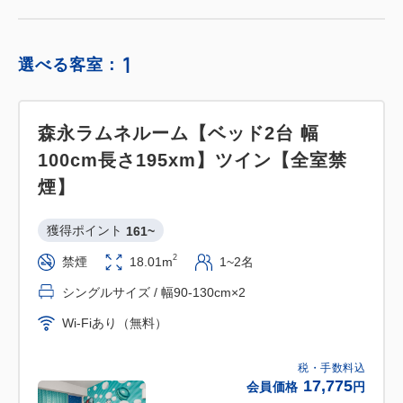
1
選べる客室：
森永ラムネルーム【ベッド2台 幅
100cm長さ195xm】ツイン【全室禁
煙】
獲得ポイント 
161~
2
禁煙
18.01m
1~2名
シングルサイズ / 幅90-130cm×2
Wi-Fiあり（無料）
税・手数料込
17,775
会員価格
円