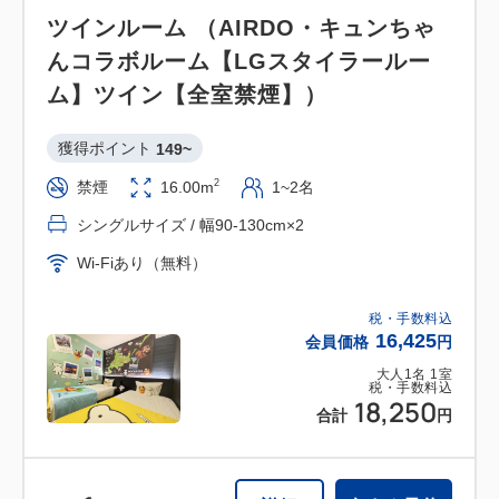
ツインルーム （AIRDO・キュンちゃ
んコラボルーム【LGスタイラールー
ム】ツイン【全室禁煙】）
獲得ポイント 
149~
2
禁煙
16.00m
1~2名
シングルサイズ / 幅90-130cm×2
Wi-Fiあり（無料）
税・手数料込
16,425
会員価格
円
大人
1
名
1
室
税・手数料込
18,250
合計
円