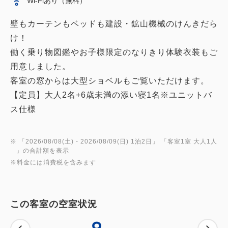
Wi-Fiあり（無料）
壁もカーテンもベッドも建設・鉱山機械のけんきだら
け！
働く乗り物図鑑やお子様限定のなりきり体験衣装もご
用意しました。
客室の窓からは大型ショベルもご覧いただけます。
【定員】大人2名+6歳未満の添い寝1名※ユニットバ
ス仕様
※ 「
2026/08/08(土)
- 2026/08/09(日)
1泊2日
」 「
客室1室 大人1人
」の合計額を表示
※料金には消費税を含みます
この客室の空室状況