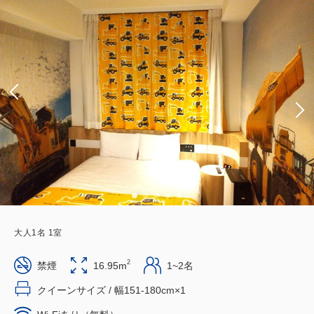
大人
1
名
1
室
2
禁煙
16.95m
1~2名
クイーンサイズ / 幅151-180cm×1