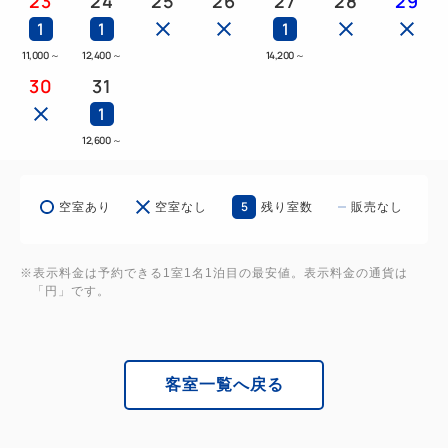
23
24
25
26
27
28
29
1
1
1
11,000
～
12,400
～
14,200
～
30
31
1
12,600
～
5
空室あり
空室なし
残り室数
販売なし
※表示料金は予約できる1室1名1泊目の最安値。表示料金の通貨は
「円」です。
客室一覧へ戻る