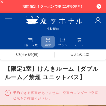
期間限定！クーポンで更に10%OFF！
小松駅前
日程・人数
客室
プラン
カート
8/8(土)~8/9(日)
大人1名, 1室
【限定1室】けんきルーム【ダブル
ルーム／禁煙 ユニットバス】
予約できる客室がありません、空室カレンダーで空室
状況をご確認ください。