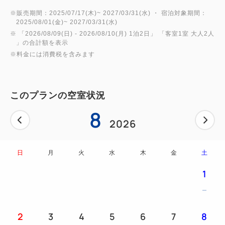
（ベット2台のツインルームですので、お子様は添い
※販売期間：2025/07/17(木)~ 2027/03/31(水) ・ 宿泊対象期間：
2025/08/01(金)~ 2027/03/31(水)
寝になります）
※ 「
2026/08/09(日)
- 2026/08/10(月)
1泊2日
」 「
客室1室 大人2人
」の合計額を表示
※料金には消費税を含みます
・お子様には追加のタオル・子供用ガウン・キッズア
メニティを無料で人数分ご用意！
（キッズアメニティには、ボディスポンジ、歯ブラ
このプランの空室状況
シ、スリッパが入っております。）
8
尚、キッズアメニティは滞在中1回のみとなります。
2026
■客室内備品
日
月
火
水
木
金
土
・トイレ練習用補助便座
・オムツ専用ゴミ箱
1
・お子様用テント
・おままごとバーベキューセット
・プラネタリウム
2
3
4
5
6
7
8
~~~~~~~~~~~~~~~~~~~~~~~~~~~~~~~~~~~~~~