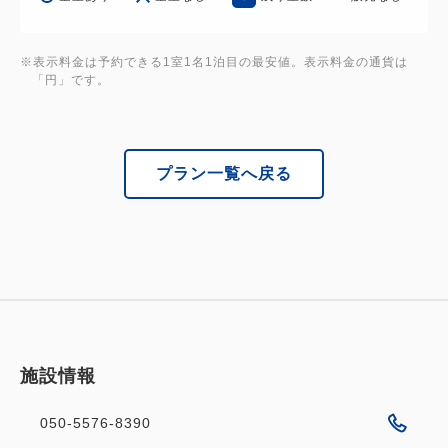
として、ロビーエリアにてフレグランスと癒しのミュ
ージックでお客様をお出迎えいたします。
※表示料金は予約できる1室1名1泊目の最安値。表示料金の通貨は
「円」です。
★*POINT*★
JR京都駅 八条口から徒歩2分の抜群の立地！
清水寺、二条城、金閣寺などの観光名所までアクセス
プラン一覧へ戻る
良好♪
旅行の定番である”京都”で、
観光や美味しいグルメ、ショッピングを是非お楽しみ
ください！
施設情報
050-5576-8390