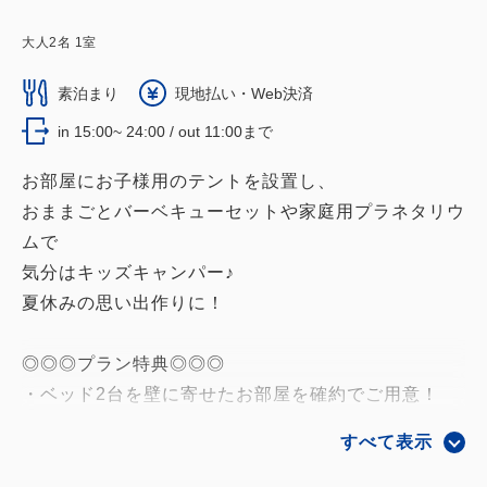
大人
2
名
1
室
素泊まり
現地払い・Web決済
in 15:00~ 24:00 / out 11:00まで
お部屋にお子様用のテントを設置し、
おままごとバーベキューセットや家庭用プラネタリウ
ムで
気分はキッズキャンパー♪
夏休みの思い出作りに！
◎◎◎プラン特典◎◎◎
・ベッド2台を壁に寄せたお部屋を確約でご用意！
・ご家族には嬉しい！大人１名様につきお子様1人無
すべて表示
料
※大人2名様の場合 お子様2名無料