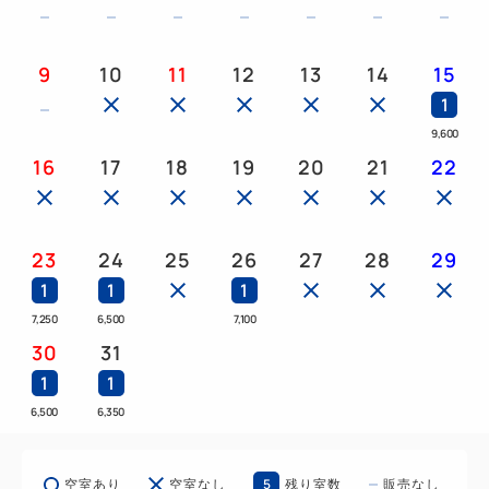
恐竜が出迎えてくれるホテルに泊まってみませんか？
9
10
11
12
13
14
15
★*INFORMARION*★
1
2025年7月1日より変なホテル京都八条口駅前は
9,600
変なホテルプレミア 京都駅八条口前に新しく生まれ
16
17
18
19
20
21
22
変わりました。
もみ殻を原材料に使用した歯ブラシ、プラスチック素
材を抑制したスリッパ、
23
24
25
26
27
28
29
再生PETで作られたシューシャインペーパー、スキ
1
1
1
ンケアセット(メイク落とし・洗顔料・化粧水・クリ
7,250
6,500
7,100
ーム)を導入。
30
31
客室アメニティのシャンプー・コンディショナー・ボ
1
1
ディソープ、ボディタオル、ドライヤーを高品質な製
6,500
6,350
品へと変更し、シェービングフォームを追加でご用
意。
5
空室あり
空室なし
残り室数
販売なし
最上級のおもてなしを五感で感じていただくサービス