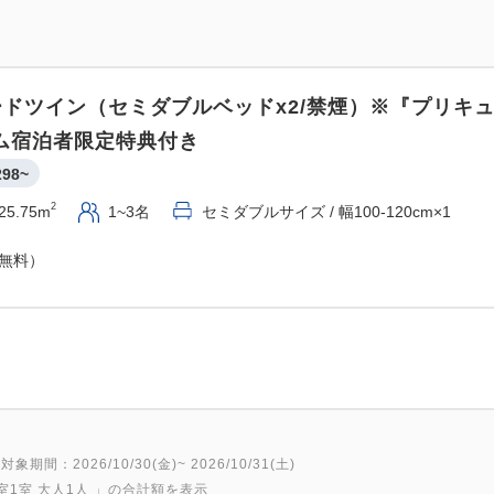
下記の嬉しい内容がプラン料
１ 添い寝幼児のお子様代金通
ードツイン（セミダブルベッドx2/禁煙）※『プリキ
（但し、1室につき最大2
ム宿泊者限定特典付き
２ ホテル駐車場 無
298~
３ ホテルレストランでの朝食
４ 特典としてプリキュアグ
2
25.75m
1~3名
セミダブルサイズ / 幅100-120cm×1
※在庫状況により商品が変
（無料）
※グッズ等は小学生以下の
※0歳～2歳の乳児の方
★*変なホテル4大魅力*★
１．新★感覚のロボットホテ
フロントには全長７mのテ
近未来的な非日常へいざな
対象期間：2026/10/30(金)~ 2026/10/31(土)
室1室 大人1人
」の合計額を表示