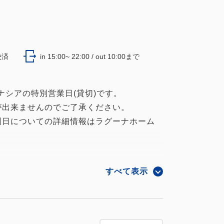
決済
in 15:00~ 22:00 / out 10:00まで
ラグナシアの特別営業日(貸切)です。
出来ませんのでご了承ください。
園日についての詳細情報はラグーナホーム
は、ラグーナHPのご確認お願い致します。
すべて表示
になるとってもお得なプランですが、
が付きません。
力お願い致します。～