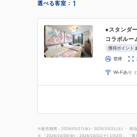
1
選べる客室：
●スタンダ
コラボルー
獲得ポイント 
禁煙
Wi-Fiあり
※販売期間：2026/05/27(水)~ 2026/10/31(土) ・ 宿泊
※ 「
2026/10/30(金)
- 2026/10/31(土)
1泊2日
」 「
客