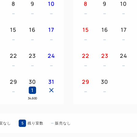
8
9
10
8
9
10
【駐車場のご案内】
■ホテル駐車場／普通車 10
15
16
17
15
16
17
【キャンセルポリシー】
キャンセルのご連絡をいただ
お客さまの宿泊代に対して計
22
23
24
22
23
24
14日前から8日前：10％
7日前から2日前：20％
前日：50％
29
30
31
29
30
当日：80％
1
不泊：100％
34,600
5
室なし
残り室数
販売なし