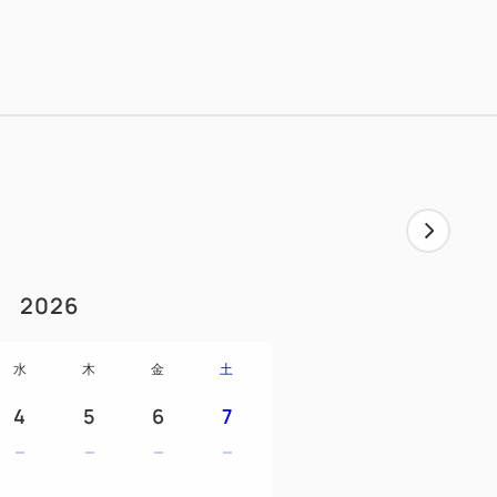
線の座席にも使われる高品質
mのセミダブルサイズで広々快適。
付でこの価格！
い寝／食事ありの場合
1
児（3歳以上）・・・0円
2026
お子様含め最大5名様まで宿泊可能です
利用のご人数1名様につき、
水
木
金
土
能です。
4
5
6
7
つき2名様以上の添い寝のお子様の
で予めご了承ください