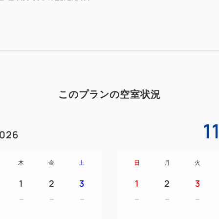
２．居心地を追求した空間！
ベッドのマットレスは新幹
「ブレスエアーR」を採用
ベッドサイズも横幅120c
３．全室Wi-Fi無料！
このプランの空室状況
４．お子様代金がお得！朝食
小学生まで添い寝可能。添
1
026
小学生・・・4,350円 幼
※このお部屋は大人3名様、
当ホテルでは正ベッドをご
木
金
土
日
月
火
お子様1名様の添い寝が可
1
2
3
1
2
3
消防法により正ベッド1台に
受け入れは致しかねますの