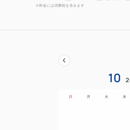
※料金には消費税を含みます
10
2
日
月
火
水