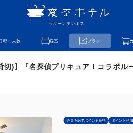
ラグーナテンボス
日程・人数
客室
プラン
貸切)】『名探偵プリキュア！コラボル
会員予約でポイント獲得
ポイント利用