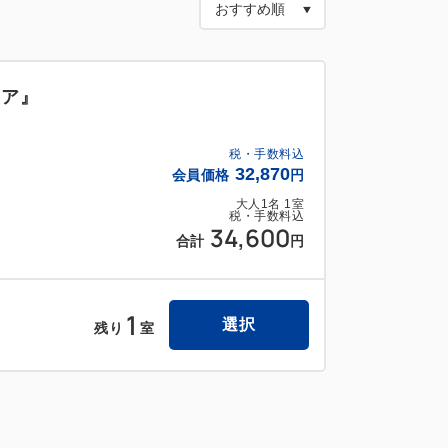
金に含まれています
常2,550円がなんと無料！
ュア』
名様まで）
料
税・手数料込
付き（通常 1,900円）
32,870
会員価格
円
ッズの「びっくらたまご」が付きます☆
大人
1
名
1
室
更になる場合がございます。
税・手数料込
34,600
合計
円
お子様のみ対象です。
は除く
1
選択
残り
室
ル！
ィラノサウルス恐竜ロボットがお出迎え
います♪