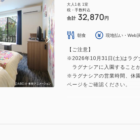
大人
1
名
1
室
税・手数料込
32,870
合計
円
朝食
現地払い・Web
【ご注意】
※2026年10月31日(土)は
ラグナシアに入園することが
※ラグナシアの営業時間、休
ページをご確認ください。
※営業時間等の詳細について
～添い寝幼児のお子様が無料
人数登録がないとその他特典
無料幼児の人数も正確にご入