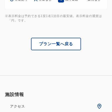
をご利用ください
■ラグナシア駐車場／普通車用800台 バス用20台
■ホテル駐車場／普通車用100台
※表示料金は予約できる1室1名1泊目の最安値。表示料金の通貨は
「円」です。
【キャンセルポリシー】
キャンセルのご連絡をいただいた日を基準として、
お客さまの宿泊代
プラン一覧へ戻る
に対して計算いたします。
14日前から8日前：10％
7日前から2日前：20％
前日：50％
当日：80％
施設情報
アクセス