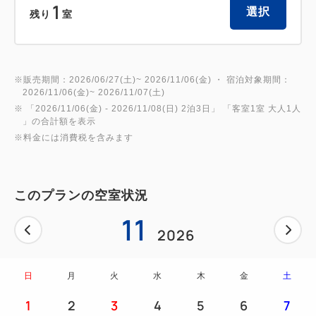
１．新★感覚のロボットホテル！
1
選択
残り
室
フロントには全長７mのティラノサウルス恐竜ロ
ボットがお出迎え
近未来的な非日常へいざないます♪
※販売期間：2026/06/27(土)~ 2026/11/06(金) ・ 宿泊対象期間：
2026/11/06(金)~ 2026/11/07(土)
２．居心地を追求した空間！
※ 「
2026/11/06(金)
- 2026/11/08(日)
2泊3日
」 「
客室1室 大人1人
ベッドのマットレスは新幹線の座席にも使われる
」の合計額を表示
※料金には消費税を含みます
高品質
「ブレスエアーR」を採用
96%空気層で出来た通気性抜群のマットレスは
このプランの空室状況
快適爽快。
11
ベッドサイズも横幅120cmのセミダブルサイズ
2026
で広々快適。
日
月
火
水
木
金
土
３．全室Wi-Fi無料！
1
2
3
4
5
6
7