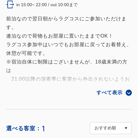
in 15:00~ 22:00 / out 10:00まで
前泊なので翌日朝からラグコスにご参加いただけま
す。
連泊なので荷物もお部屋に置いたままでOK！
ラグコス参加中はいつでもお部屋に戻ってお着替え、
休憩が可能です。
※宿泊自体に制限はございませんが、18歳未満の方
は
21:00以降の深夜帯に客室から外出されないようお
願いいたします。
すべて表示
下記嬉しい内容がプラン料金に含まれています
１ テーマパークエリア ラグコスフル参加券(更
衣室なし)
1
選べる客室：
２ ラグコス受付に並ばず、ホテルフロントにて参