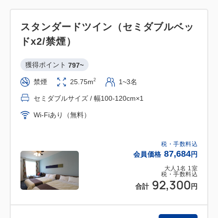
加券引き換え可能
３ チェックインからチェックアウトまでの間、
スタンダードツイン（セミダブルベッ
いつでもお部屋に戻って着替え、休憩が可能
ドx2/禁煙）
４ WCSグッズが付きます。
５ ホテル駐車場無料
獲得ポイント 
797~
ラグナシア駐車場も無料でご利用いただけま
2
禁煙
25.75m
1~3名
す。
※前払いの有料駐車場ですが、ご宿泊特典とし
セミダブルサイズ / 幅100-120cm×1
て滞在中の各日1回
Wi-Fiあり（無料）
ご返金いたします。
「領収書」をラグナシアチケットブースにご
税・手数料込
提示下さい。
87,684
会員価格
円
６ ホテルレストランでの朝食付き（通常 1,900
大人
1
名
1
室
税・手数料込
円）×２日間分
92,300
合計
円
★*変なホテル4大魅力*★