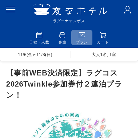
ラグーナテンボス
日程・人数
客室
プラン
カート
11/6(金)~11/8(日)
大人1名, 1室
【事前WEB決済限定】ラグコス
2026Twinkle参加券付２連泊プラ
ン！