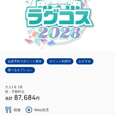
会員予約でポイント獲得
ポイント利用可
おすすめ
選べるオプション
大人
1
名
1
室
税・手数料込
87,684
合計
円
朝食
Web決済