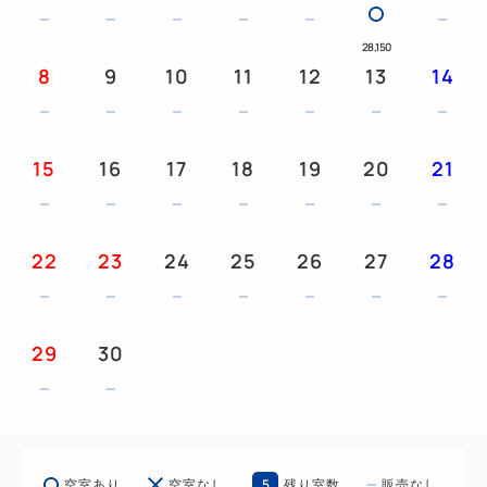
４．お子様代金がお得！朝食ビュッフェなどの嬉しい
内容付でこの価格
28,150
小学生まで添い寝可能。添い寝／食事ありの場合
8
9
10
11
12
13
14
小学生・・・4,350円 幼児（3歳以上）・・・
2,550円
このお部屋は大人3名様、お子様含めて最大5名
15
16
17
18
19
20
21
様まで宿泊可能です
当ホテルでは正ベッドをご利用のご人数1名様に
つき、
22
23
24
25
26
27
28
お子様1名様の添い寝が可能です。
消防法により正ベッド1台につき2名様以上の添
い寝の
29
30
お子様の受け入れは致しかねますので予めご了承
ください
【駐車場ご案内】ラグナシア駐車場又はホテル駐車場
5
空室あり
空室なし
残り室数
販売なし