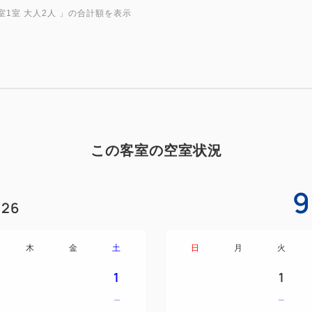
室1室 大人2人
」の合計額を表示
この客室の空室状況
9
26
木
金
土
日
月
火
1
1