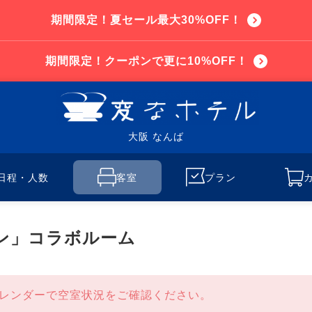
期間限定！夏セール最大30%OFF！
期間限定！クーポンで更に10%OFF！
大阪 なんば
日程・人数
客室
プラン
ン」コラボルーム
レンダーで空室状況をご確認ください。