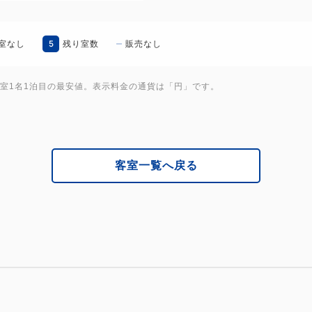
5
室なし
残り室数
販売なし
1室1名1泊目の最安値。表示料金の通貨は「円」です。
客室一覧へ戻る