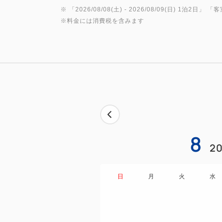
※ 「
2026/08/08(土)
- 2026/08/09(日)
1泊2日
」 「
客
※料金には消費税を含みます
8
20
日
月
火
水