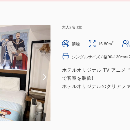
大人
2
名
1
室
2
禁煙
16.80m
シングルサイズ / 幅90-130cm×
ホテルオリジナル TV アニ
で客室を装飾!
ホテルオリジナルのクリアファ