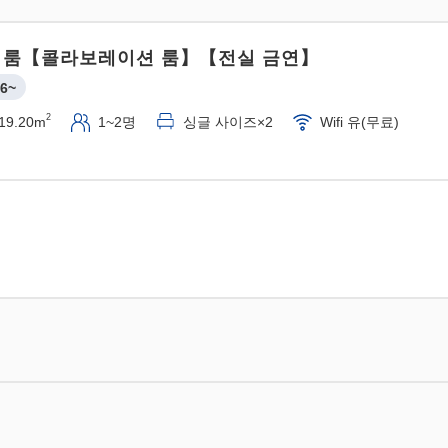
 룸【콜라보레이션 룸】【전실 금연】
6~
2
19.20m
1~2명
싱글 사이즈×2
Wifi 유(무료)