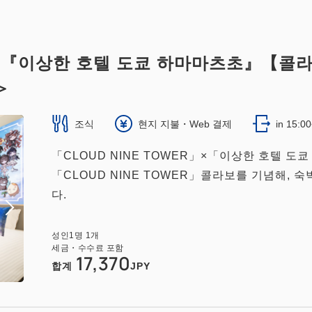
ER』×『이상한 호텔 도쿄 하마마츠초』【
＞
조식
현지 지불・Web 결제
in 15:0
「CLOUD NINE TOWER」×「이상한 호텔 
「CLOUD NINE TOWER」콜라보를 기념해, 
다.
성인
1
명
1
개
세금・수수료 포함
17,370
합계
JPY