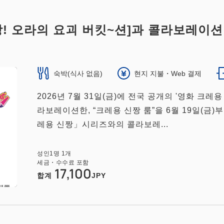
! 오라의 요괴 버킷~션]과 콜라보레이션
숙박(식사 없음)
현지 지불・Web 결제
2026년 7월 31일(금)에 전국 공개의 '영화 크레
라보레이션한, “크레용 신짱 룸”을 6월 19일(금)
레용 신짱」시리즈와의 콜라보레...
성인
1
명
1
개
세금・수수료 포함
17,100
합계
JPY