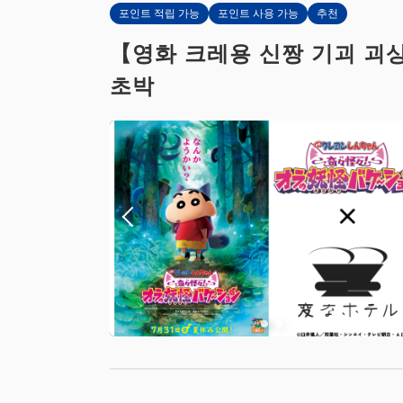
포인트 적립 가능
포인트 사용 가능
추천
【영화 크레용 신짱 기괴 괴상
초박