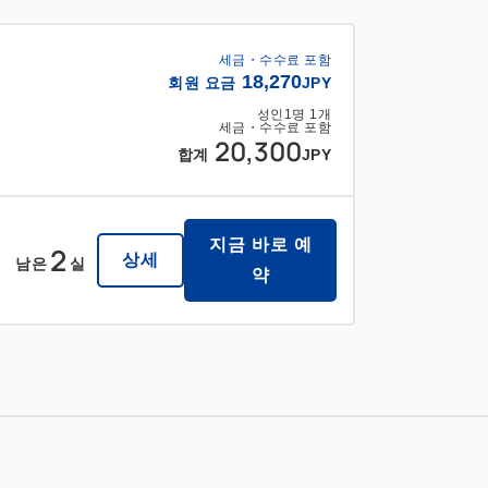
세금・수수료 포함
18,270
회원 요금
JPY
성인
1
명
1
개
세금・수수료 포함
20,300
합계
JPY
지금 바로 예
2
상세
남은
실
약