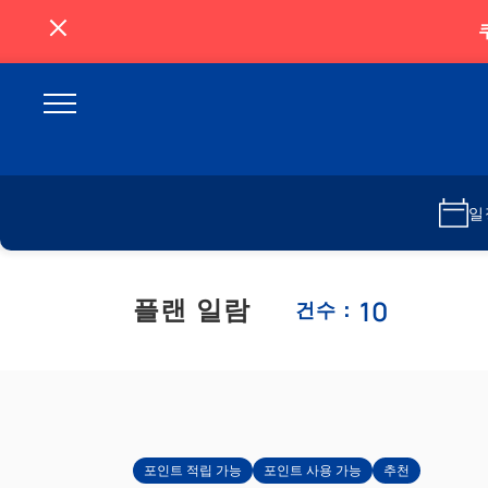
일
10
플랜 일람
건수：
포인트 적립 가능
포인트 사용 가능
추천