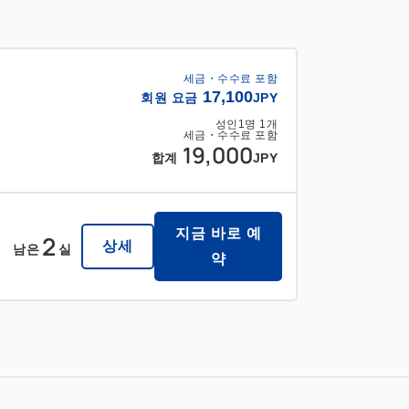
세금・수수료 포함
17,100
회원 요금
JPY
성인
1
명
1
개
세금・수수료 포함
19,000
합계
JPY
지금 바로 예
2
상세
남은
실
약