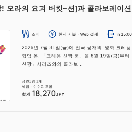
! 오라의 요괴 버킷~션]과 콜라보레이션
조식
현지 지불・Web 결제
in 15:0
2026년 7월 31일(금)에 전국 공개의 '영화 크레용
협업 온, 「크레용 신짱 룸」을 6월 19일(금)부터
신짱」시리즈와의 콜라보...
성인
1
명
1
개
세금・수수료 포함
18,270
합계
JPY