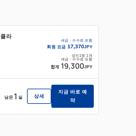
【콜라
세금・수수료 포함
17,370
회원 요금
JPY
성인
1
명
1
개
세금・수수료 포함
19,300
합계
JPY
지금 바로 예
1
상세
남은
실
약