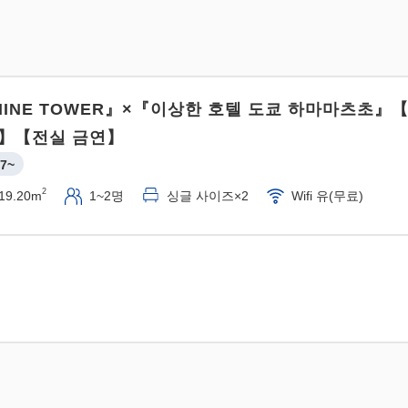
 NINE TOWER』×『이상한 호텔 도쿄 하마마츠초』
】【전실 금연】
7~
2
19.20m
1~2명
싱글 사이즈×2
Wifi 유(무료)