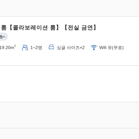
 룸【콜라보레이션 룸】【전실 금연】
5~
2
19.20m
1~2명
싱글 사이즈×2
Wifi 유(무료)