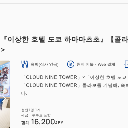
ER』×『이상한 호텔 도쿄 하마마츠초』【
음＞
숙박(식사 없음)
현지 지불・Web 결제
「CLOUD NINE TOWER」×「이상한 호텔 
「CLOUD NINE TOWER」콜라보를 기념해, 
다.
성인
1
명
1
개
세금・수수료 포함
16,200
합계
JPY