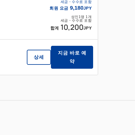
세금・수수료 포함
9,180
회원 요금
JPY
성인
1
명
1
개
세금・수수료 포함
10,200
합계
JPY
지금 바로 예
상세
약