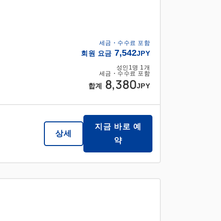
세금・수수료 포함
7,542
회원 요금
JPY
성인
1
명
1
개
세금・수수료 포함
8,380
합계
JPY
지금 바로 예
상세
약