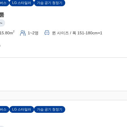
 버스
LG 스타일러
가습 공기 청정기
룸
~
2
15.80m
1~2명
퀸 사이즈 / 폭 151-180cm×1
)
 버스
LG 스타일러
가습 공기 청정기