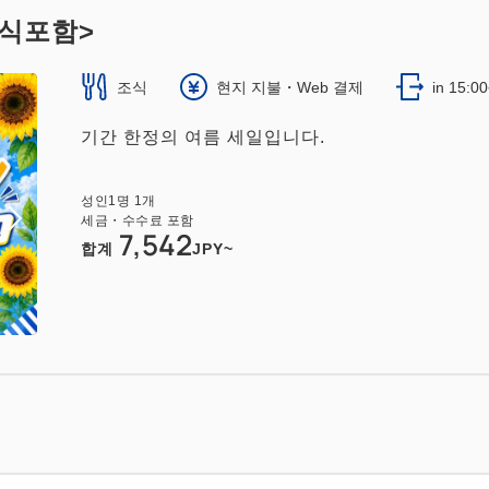
조식포함>
조식
현지 지불・Web 결제
in 15:0
기간 한정의 여름 세일입니다.
성인
1
명
1
개
세금・수수료 포함
7,542
합계
JPY~