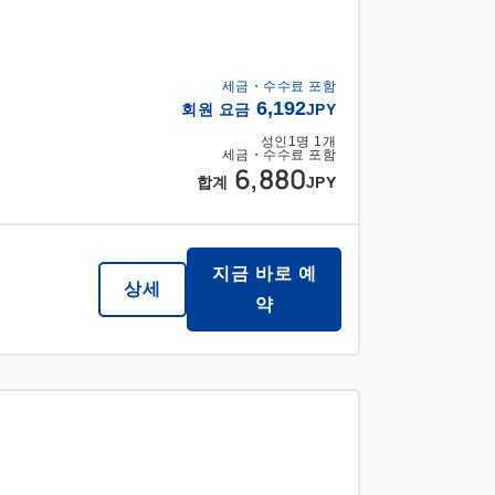
세금・수수료 포함
6,192
회원 요금
JPY
성인
1
명
1
개
세금・수수료 포함
6,880
합계
JPY
지금 바로 예
상세
약