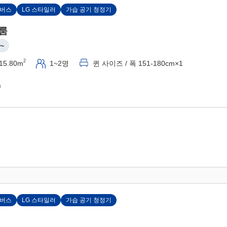
 버스
LG 스타일러
가습 공기 청정기
룸
~
2
15.80m
1~2명
퀸 사이즈 / 폭 151-180cm×1
)
 버스
LG 스타일러
가습 공기 청정기