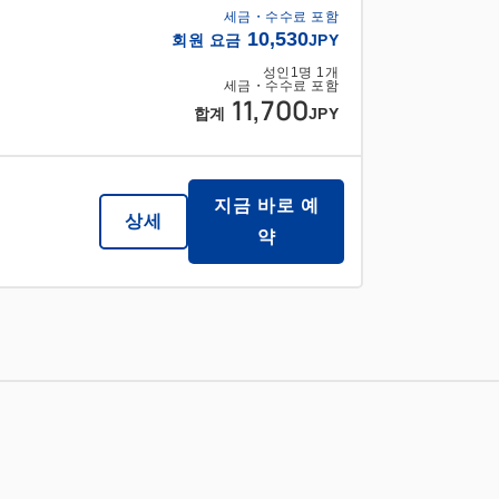
세금・수수료 포함
10,530
회원 요금
JPY
성인
1
명
1
개
세금・수수료 포함
11,700
합계
JPY
지금 바로 예
상세
약