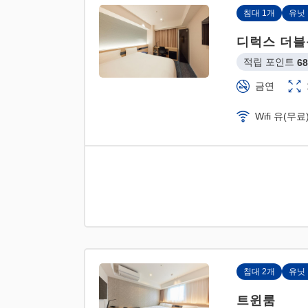
침대 1개
유닛
디럭스 더블
적립 포인트 
68
금연
Wifi 유(무료
침대 2개
유닛
트윈룸