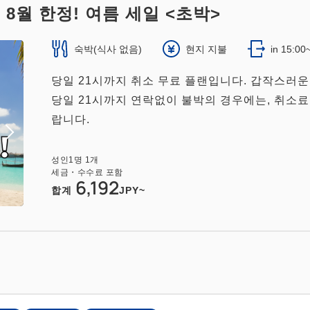
8월 한정! 여름 세일 <초박>
숙박(식사 없음)
현지 지불
in 15:00
당일 21시까지 취소 무료 플랜입니다. 갑작스러운
당일 21시까지 연락없이 불박의 경우에는, 취소료 
랍니다.
성인
1
명
1
개
세금・수수료 포함
6,192
합계
JPY~