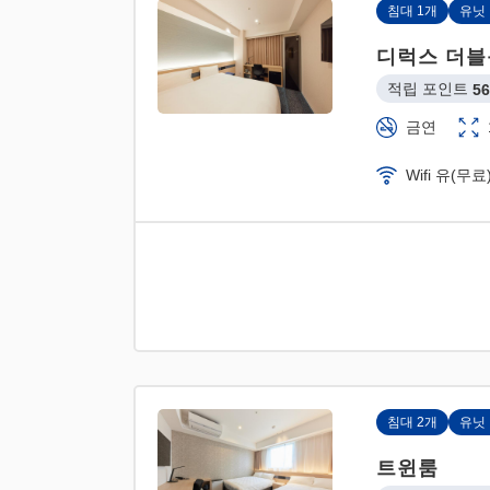
침대 1개
유닛
디럭스 더블
적립 포인트 
56
금연
Wifi 유(무료
침대 2개
유닛
트윈룸