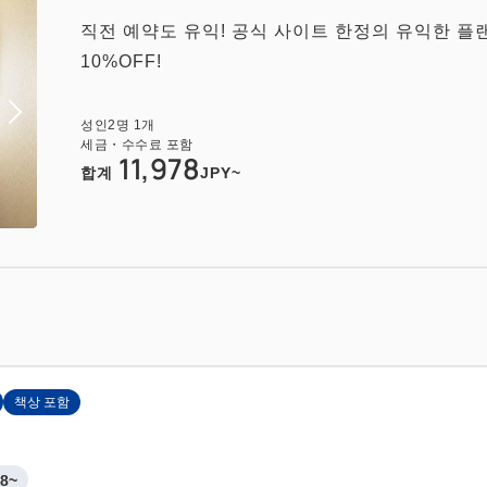
직전 예약도 유익! 공식 사이트 한정의 유익한 플
10%OFF!
성인
2
명
1
개
세금・수수료 포함
11,978
합계
JPY~
책상 포함
8~