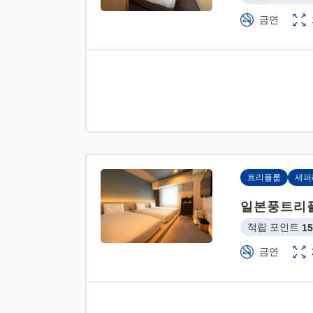
금연
트리플룸
세퍼
일본풍트리
적립 포인트 
15
금연