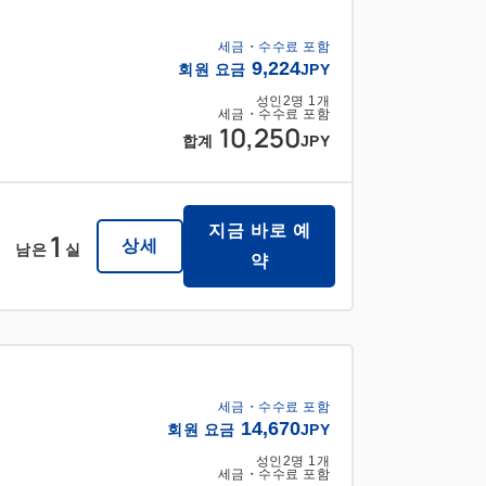
세금・수수료 포함
9,224
회원 요금
JPY
성인
2
명
1
개
세금・수수료 포함
10,250
합계
JPY
지금 바로 예
1
상세
남은
실
약
세금・수수료 포함
14,670
회원 요금
JPY
성인
2
명
1
개
세금・수수료 포함