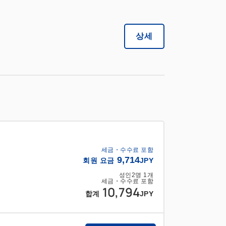
상세
세금・수수료 포함
9,714
회원 요금
JPY
성인
2
명
1
개
세금・수수료 포함
10,794
합계
JPY