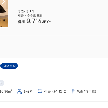
성인
2
명
1
개
세금・수수료 포함
9,714
합계
JPY~
책상 포함
~
2
16.96m
1~2명
싱글 사이즈×2
Wifi 유(무료)