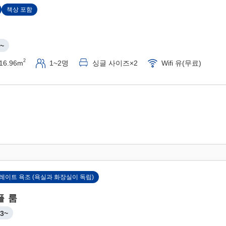
책상 포함
~
2
16.96m
1~2명
싱글 사이즈×2
Wifi 유(무료)
레이트 욕조 (욕실과 화장실이 독립)
플 룸
3~