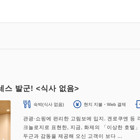
스 발군! <식사 없음>
숙박(식사 없음)
현지 지불・Web 결제
관광·쇼핑에 편리한 고림보에 입지. 겐로쿠엔 등 
크놀로지로 표현한, 지금, 화제의 「이상한 호텔」
두근과 감동을 제공해 오신 고객이 보다 ...