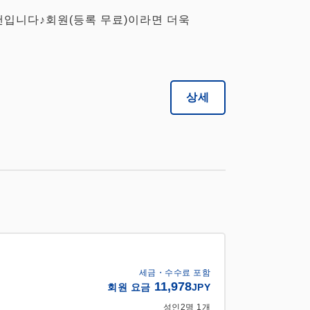
랜입니다♪회원(등록 무료)이라면 더욱
상세
세금・수수료 포함
11,978
회원 요금
JPY
성인
2
명
1
개