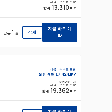
세금・수수료 포함
13,310
합계
JPY
지금 바로 예
1
상세
남은
실
약
세금・수수료 포함
17,424
회원 요금
JPY
성인
2
명
1
개
세금・수수료 포함
19,362
합계
JPY
지금 바로 예