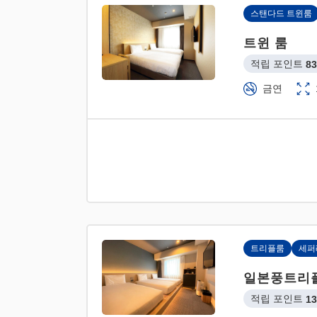
스탠다드 트윈룸
트윈 룸
적립 포인트 
83
금연
트리플룸
세퍼
일본풍트리
적립 포인트 
13