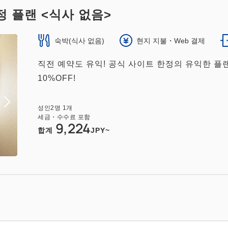
정 플랜 <식사 없음>
숙박(식사 없음)
현지 지불・Web 결제
직전 예약도 유익! 공식 사이트 한정의 유익한 플
10%OFF!
성인
2
명
1
개
세금・수수료 포함
9,224
합계
JPY~