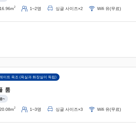
2
16.96m
1~2명
싱글 사이즈×2
Wifi 유(무료)
레이트 욕조 (욕실과 화장실이 독립)
플 룸
8~
2
20.08m
1~3명
싱글 사이즈×3
Wifi 유(무료)