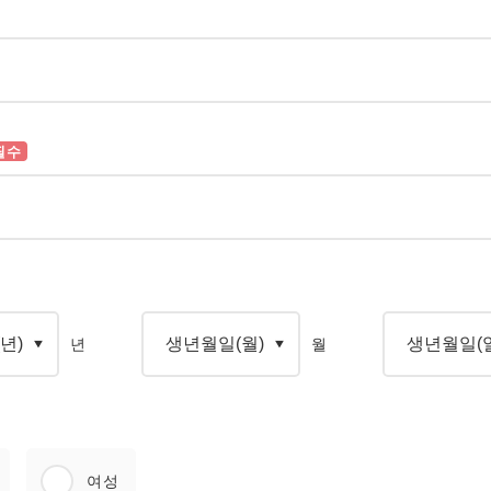
필수
년
월
여성