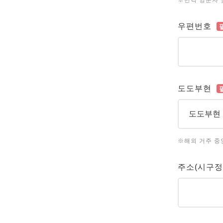
※반각 영문자 
우편번호
도도부현
※해외 거주 중
주소(시구정