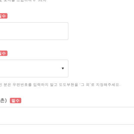
및 숫자를 조합하여 8~32자
필수
필수
인 분은 우편번호를 입력하지 말고 도도부현을 ‘그 외’로 지정해주세요.
촌)
필수