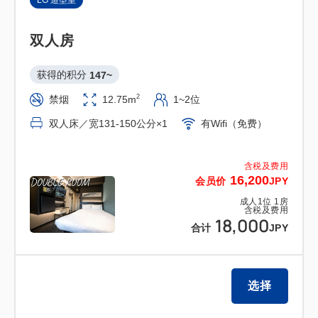
LG 造型室
双人房
获得的积分 
147~
2
禁烟
12.75m
1~2位
双人床／宽131-150公分×1
有Wifi（免费）
含税及费用
16,200
会员价
JPY
成人
1
位
1
房
含税及费用
18,000
合计
JPY
选择