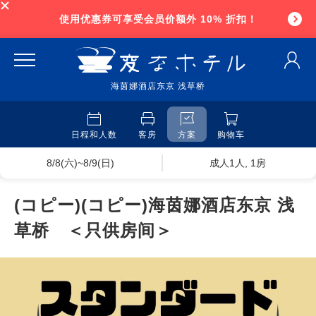
使用优惠券可享受会员价额外 10% 折扣！
海茵娜酒店东京 浅草桥
日程和人数
客房
方案
购物车
8/8(六)~8/9(日)
成人1人, 1房
(コピー)(コピー)海茵娜酒店东京 浅
草桥 ＜只供房间＞