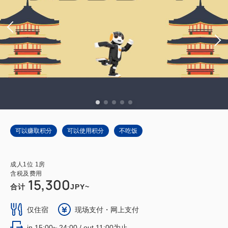
可以赚取积分
可以使用积分
不吃饭
成人
1
位
1
房
含税及费用
15,300
合计
JPY~
仅住宿
现场支付・网上支付
in 15:00~ 24:00 / out 11:00为止