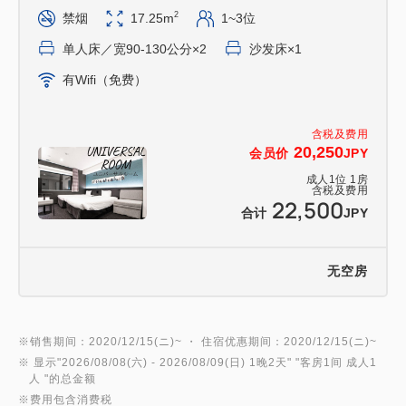
2
禁烟
17.25m
1~3位
单人床／宽90-130公分×2
沙发床×1
有Wifi（免费）
含税及费用
20,250
会员价
JPY
成人
1
位
1
房
含税及费用
22,500
合计
JPY
无空房
※销售期间：2020/12/15(ニ)~ ・ 住宿优惠期间：2020/12/15(ニ)~
※ 显示"
2026/08/08(六)
- 2026/08/09(日)
1晚2天
" "
客房1间 成人1
人
"的总金额
※费用包含消费税