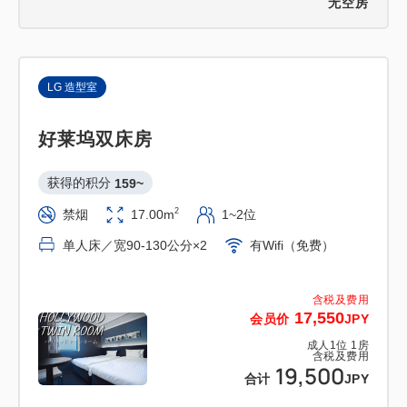
无空房
LG 造型室
好莱坞双床房
获得的积分 
159~
2
禁烟
17.00m
1~2位
单人床／宽90-130公分×2
有Wifi（免费）
含税及费用
17,550
会员价
JPY
成人
1
位
1
房
含税及费用
19,500
合计
JPY