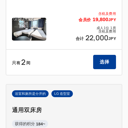
含税及费用
19,800
会员价
JPY
成人
1
位
1
房
含税及费用
22,000
合计
JPY
2
选择
只有
间
浴室和厕所是分开的
LG 造型室
通用双床房
获得的积分 
184~