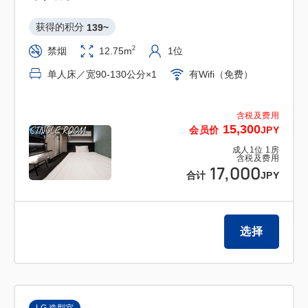
获得的积分 
139~
2
禁烟
12.75m
1位
单人床／宽90-130公分×1
有Wifi（免费）
含税及费用
15,300
会员价
JPY
成人
1
位
1
房
含税及费用
17,000
合计
JPY
选择