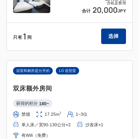
含税及费用
20,000
合计
JPY
1
选择
只有
间
浴室和厕所是分开的
LG 造型室
双床额外房间
获得的积分 
180~
2
禁烟
17.25m
1~3位
单人床／宽90-130公分×2
沙发床×1
有Wifi（免费）