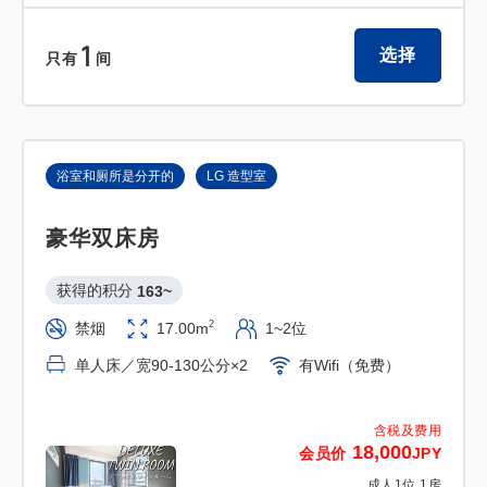
1
选择
只有
间
浴室和厕所是分开的
LG 造型室
豪华双床房
获得的积分 
163~
2
禁烟
17.00m
1~2位
单人床／宽90-130公分×2
有Wifi（免费）
含税及费用
18,000
会员价
JPY
成人
1
位
1
房