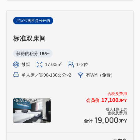
浴室和厕所是分开的
标准双床间
获得的积分 
155~
2
禁烟
17.00m
1~2位
单人床／宽90-130公分×2
有Wifi（免费）
含税及费用
17,100
会员价
JPY
成人
1
位
1
房
含税及费用
19,000
合计
JPY