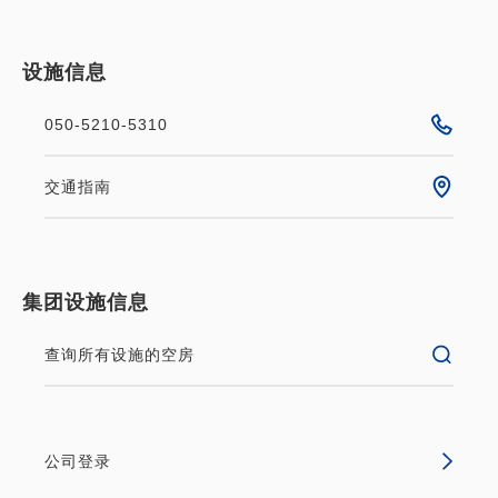
设施信息
空缺日历
050-5210-5310
交通指南
可以使用积分
集团设施信息
★ [标准] 前往观光景点的绝佳途
径！ <不吃饭>
查询所有设施的空房
仅住宿
现场支付・网上支付
in 15:00~ 15:00 / out 11:00为止
公司登录