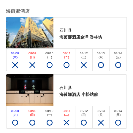
海茵娜酒店
可以赚取积分
可以使用积分
早餐包含在内
石川县
【紧急降价】2人省钱♪ 把房间留给
海茵娜酒店金泽 香林坊
我们更省钱！ <含早餐>
08/08
08/09
08/10
08/11
08/12
08/13
08/14
(六)
(日)
(一)
(ニ)
(三)
(四)
(五)
早餐
现场支付・网上支付
in 15:00~ 24:00 / out 11:00为止
双人特别优惠价！
石川县
海茵娜酒店 小松站前
无空房
详细内容
08/08
08/09
08/10
08/11
08/12
08/13
08/14
(六)
(日)
(一)
(ニ)
(三)
(四)
(五)
空缺日历