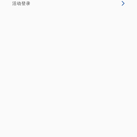
位于香林坊，观光和购物都很方便。步行即可到达兼六
活动登录
园等著名景点。 备受瞩目、通过尖端技术体现“日式风
格”的“Henn na Hotel”在金泽开业了！ 我们创造了一
个能够提供极致兴奋和情感的空间，让我们的客人更加
享受。 可作为旅行或商务旅行的基地。...
无空房
详细内容