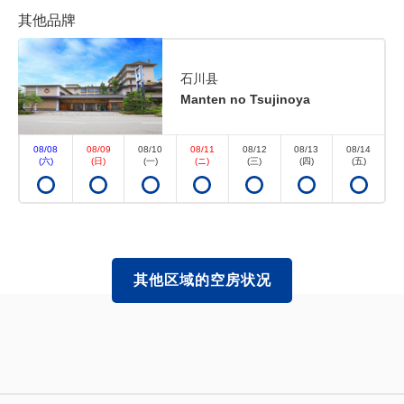
其他品牌
石川县
Manten no Tsujinoya
可以赚取积分
可以使用积分
推荐
08/08
08/09
08/10
08/11
08/12
08/13
08/14
(六)
(日)
(一)
(ニ)
(三)
(四)
(五)
【紧急降价】2人省钱♪把房间交给我
们更省钱！ <不吃饭>
仅住宿
现场支付・网上支付
其他区域的空房状况
in 15:00~ 23:00 / out 11:00为止
双人特别优惠价！
无空房
详细内容