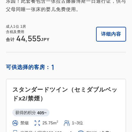
乐园！此套餐包含一张拉古娜滕博斯一日通行证，供与
父母同睡一张床的婴儿免费使用。
成人
1
位
1
房
含税及费用
详细内容
44,555
合计
JPY
1
可供选择的客房：
スタンダードツイン（セミダブルベッ
ドx2/禁煙）
获得的积分 
405~
2
禁烟
25.75m
1~3位