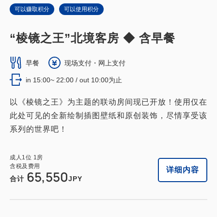
可以赚取积分
可以使用积分
“棱镜之王”北境客房 ◆ 含早餐
早餐
现场支付・网上支付
in 15:00~ 22:00 / out 10:00为止
以《棱镜之王》为主题的联动房间现已开放！使用仅在
此处可见的全新绘制插图壁纸和原创装饰，尽情享受该
系列的世界吧！
成人
1
位
1
房
含税及费用
详细内容
65,550
合计
JPY