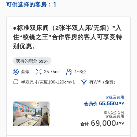
1
可供选择的客房：
●标准双床间（2张半双人床/无烟）*入
住“棱镜之王”合作客房的客人可享受特
别优惠。
获得的积分 
595~
2
禁烟
25.75m
1~3位
半双尺寸/宽度100-120cm×1
有Wifi（免费）
含税及费用
65,550
会员价
JPY
成人
1
位
1
房
含税及费用
69,000
合计
JPY