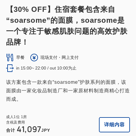
【30% OFF】住宿套餐包含来自
“soarsome”的面膜，soarsome是
一个专注于敏感肌肤问题的高效护肤
品牌！
早餐
现场支付・网上支付
in 15:00~ 22:00 / out 10:00为止
该方案包含一款来自“soarsome”护肤系列的面膜，该
面膜由一家化妆品制造厂和一家原材料制造商精心打造
而成。
成人
1
位
1
房
含税及费用
详细内容
41,097
合计
JPY