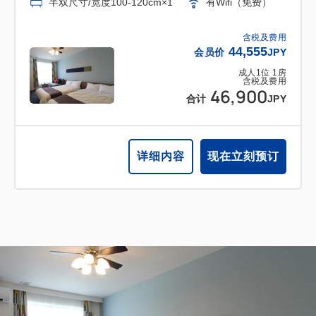
半双尺寸/宽度100-120cm×1
有Wifi（免费）
含税及费用
44,555
会员价
JPY
成人
1
位
1
房
含税及费用
46,900
合计
JPY
详细内容
现在立刻预订