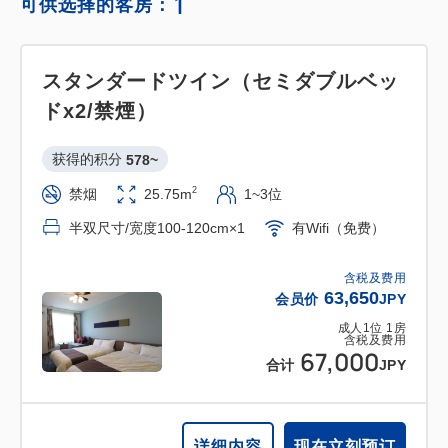
1
可供选择的客房：
スタンダードツイン（セミダブルベッ
ドx2/禁煙）
获得的积分 
578~
2
禁烟
25.75m
1~3位
半双尺寸/宽度100-120cm×1
有Wifi（免费）
含税及费用
63,650
会员价
JPY
成人
1
位
1
房
含税及费用
67,000
合计
JPY
详细内容
现在立刻预订