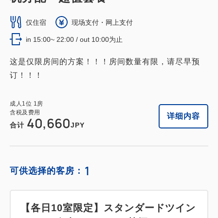
仅住宿
现场支付・网上支付
in 15:00~ 22:00 / out 10:00为止
这是仅限房间的方案！！！房间数量有限，请尽早预
订！！！
成人
1
位
1
房
含税及费用
详细内容
40,660
合计
JPY
1
可供选择的客房：
【各日10室限定】スタンダードツイン