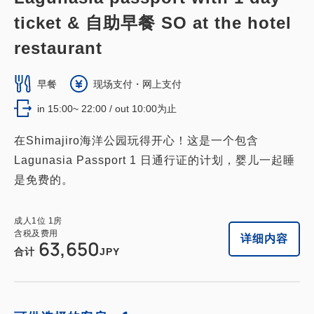
ticket & 自助早餐 SO at the hotel
restaurant
早餐
现场支付・网上支付
in 15:00~ 22:00 / out 10:00为止
在Shimajiro海洋公园玩得开心！这是一个包含
Lagunasia Passport 1 日通行证的计划，婴儿一起睡
是免费的。
成人
1
位
1
房
含税及费用
详细内容
63,650
合计
JPY