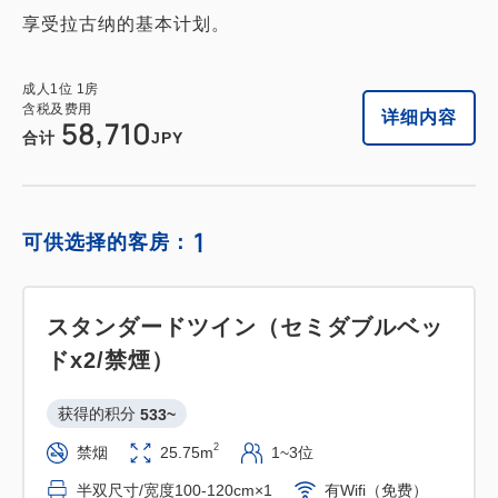
享受拉古纳的基本计划。
成人
1
位
1
房
含税及费用
详细内容
58,710
合计
JPY
1
可供选择的客房：
スタンダードツイン（セミダブルベッ
ドx2/禁煙）
获得的积分 
533~
2
禁烟
25.75m
1~3位
半双尺寸/宽度100-120cm×1
有Wifi（免费）