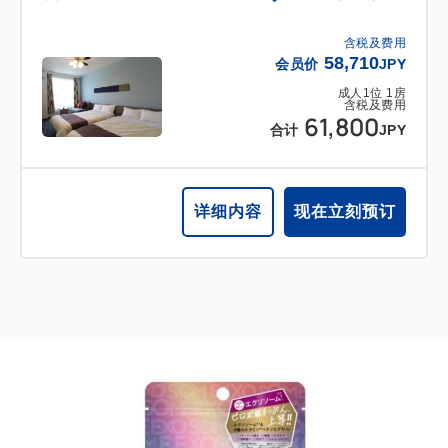
含税及费用
58,710
会员价
JPY
成人
1
位
1
房
含税及费用
61,800
合计
JPY
详细内容
现在立刻预订