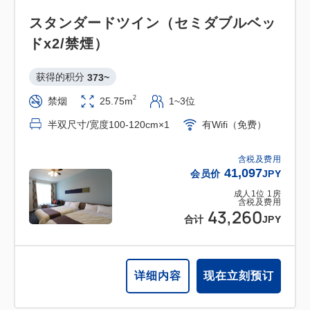
スタンダードツイン（セミダブルベッ
ドx2/禁煙）
获得的积分 
373~
2
禁烟
25.75m
1~3位
半双尺寸/宽度100-120cm×1
有Wifi（免费）
含税及费用
41,097
会员价
JPY
成人
1
位
1
房
含税及费用
43,260
合计
JPY
详细内容
现在立刻预订