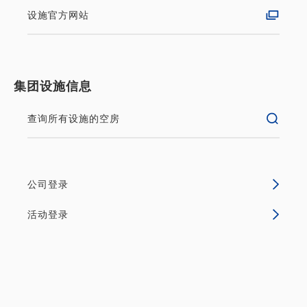
可以使用积分
推荐
可选项目
设施官方网站
[官网仅限5间客房] [50% OFF] 享受
酒店餐厅的食物（早餐）！机器人酒
集团设施信息
店住宿方案SO！
查询所有设施的空房
早餐
现场支付・网上支付
in 15:00~ 22:00 / out 10:00为止
公司登录
房间数量有限！这是仅限于官方网站的计划。享受拉古
纳的基本计划。
活动登录
无空房
详细内容