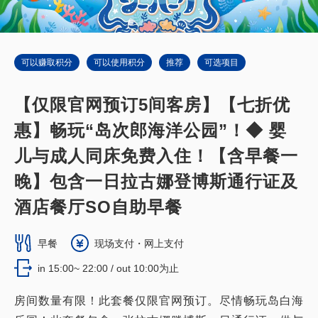
可以赚取积分
可以使用积分
推荐
可选项目
【仅限官网预订5间客房】【七折优
惠】畅玩“岛次郎海洋公园”！◆ 婴
儿与成人同床免费入住！【含早餐一
晚】包含一日拉古娜登博斯通行证及
酒店餐厅SO自助早餐
早餐
现场支付・网上支付
in 15:00~ 22:00 / out 10:00为止
房间数量有限！此套餐仅限官网预订。尽情畅玩岛白海