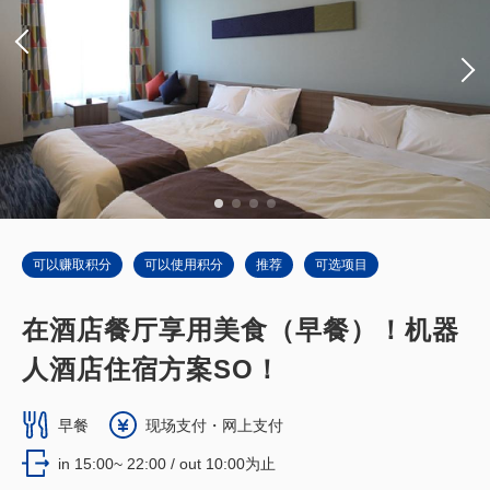
可以赚取积分
可以使用积分
推荐
可选项目
在酒店餐厅享用美食（早餐）！机器
人酒店住宿方案SO！
早餐
现场支付・网上支付
in 15:00~ 22:00 / out 10:00为止