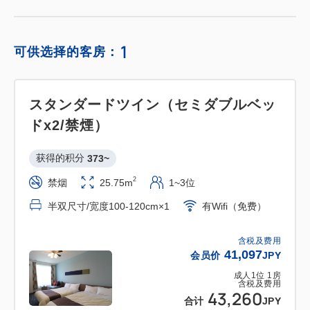
1
可供选择的客房：
スタンダードツイン（セミダブルベッ
ドx2/禁煙）
获得的积分 
373~
2
禁烟
25.75m
1~3位
半双尺寸/宽度100-120cm×1
有Wifi（免费）
含税及费用
41,097
会员价
JPY
成人
1
位
1
房
含税及费用
43,260
合计
JPY