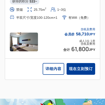
获得的积分 
533~
2
禁烟
25.75m
1~3位
半双尺寸/宽度100-120cm×1
有Wifi（免费）
含税及费用
58,710
会员价
JPY
成人
1
位
1
房
含税及费用
61,800
合计
JPY
详细内容
现在立刻预订