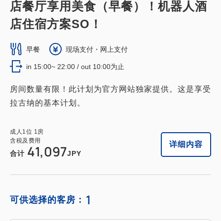
店餐厅享用美食（早餐）！机器人酒
店住宿方案SO！
早餐
现场支付・网上支付
in 15:00~ 22:00 / out 10:00为止
房间数量有限！此计划为官方网站独家提供。这是享受
拉古纳的基本计划。
成人
1
位
1
房
含税及费用
详细内容
41,097
合计
JPY
1
可供选择的客房：