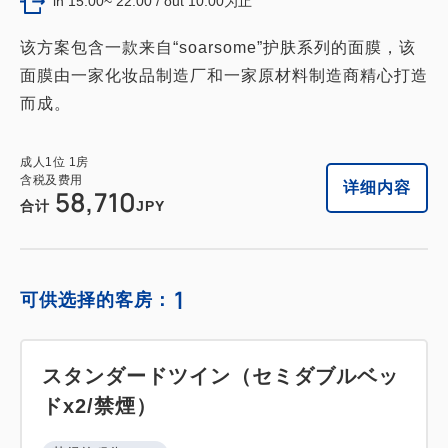
in 15:00~ 22:00 / out 10:00为止
该方案包含一款来自“soarsome”护肤系列的面膜，该
面膜由一家化妆品制造厂和一家原材料制造商精心打造
而成。
成人
1
位
1
房
含税及费用
详细内容
58,710
合计
JPY
1
可供选择的客房：
スタンダードツイン（セミダブルベッ
ドx2/禁煙）