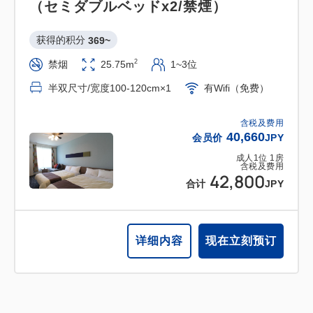
（セミダブルベッドx2/禁煙）
获得的积分 
369~
2
禁烟
25.75m
1~3位
半双尺寸/宽度100-120cm×1
有Wifi（免费）
含税及费用
40,660
会员价
JPY
成人
1
位
1
房
含税及费用
42,800
合计
JPY
详细内容
现在立刻预订