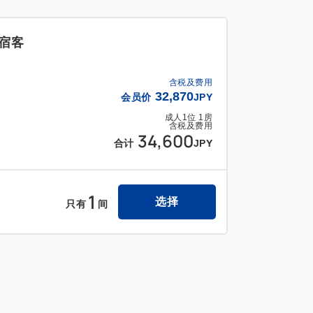
睡一张床的婴儿可免费入住，但
住宿客
受其他优惠。
含税及费用
32,870
会员价
JPY
成人
1
位
1
房
含税及费用
34,600
合计
JPY
需支付 2,550 日元的费用，此套餐完全免
1
选择
只有
间
00日元）