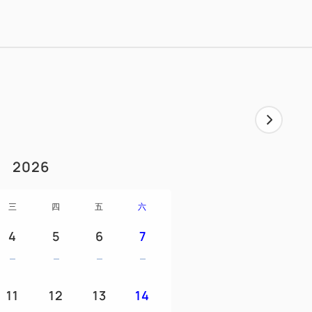
a Tamago），内含Precure周边商品☆
更。
童使用。
1
2026
三
四
五
六
4
5
6
7
迎接您
♪
11
12
13
14