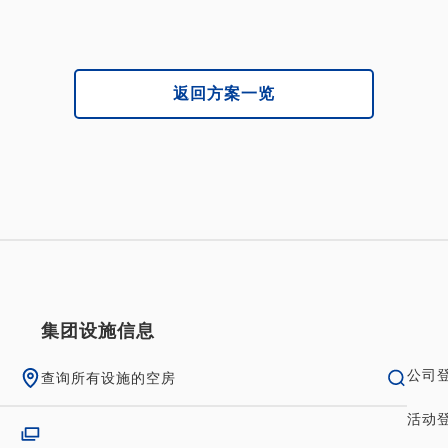
在本酒店，每位成人可携带一
出于消防安全考虑，每张标准
返回方案一览
[停车信息]
■酒店停车场 / 普通轿车100
[取消政策]
取消费用将根据取消通知日期
集团设施信息
提前 14 至 8 天：10%
公司
查询所有设施的空房
提前 7 至 2 天：20%
活动