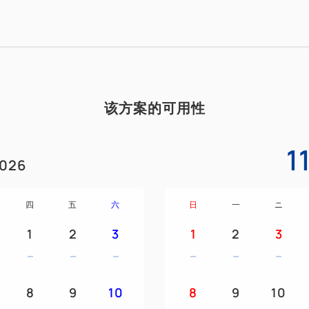
4. 特别赠送“泡澡球”（Bikkur
*商品可能因供应情况而有所变
*周边商品仅限小学生及以下儿
该方案的可用性
*0-2岁婴幼儿除外
1
026
★*Henn na Hotel四大亮点*★
1. 全新★感官机器人酒店！
四
五
六
日
一
ニ
1
2
3
1
2
3
7米长的霸王龙机器人将在前台
邀您体验未来感十足的非凡之旅
8
9
10
8
9
10