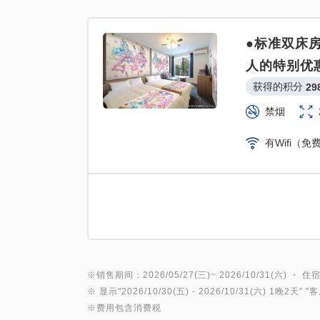
●标准双床房
人的特别优
获得的积分 
29
禁烟
有Wifi（免
※销售期间：2026/05/27(三)~ 2026/10/31(六) ・ 住宿
※ 显示"
2026/10/30(五)
- 2026/10/31(六)
1晚2天
" "
客
※费用包含消费税