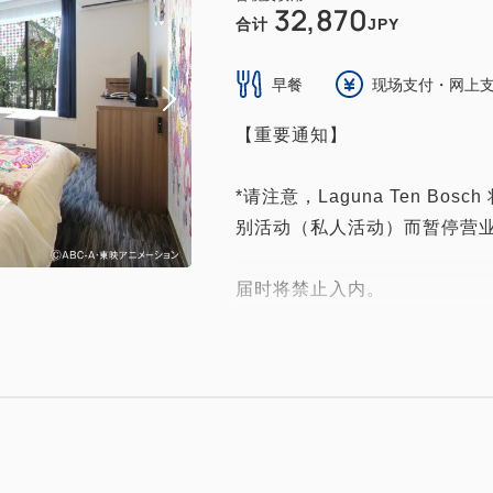
32,870
合计
JPY
早餐
现场支付・网上
【重要通知】
*请注意，Laguna Ten Bosc
别活动（私人活动）而暂停营
届时将禁止入内。
*有关 Laguna Ten Bo
Laguna 官网。
*有关营业时间等详细信息，请查看