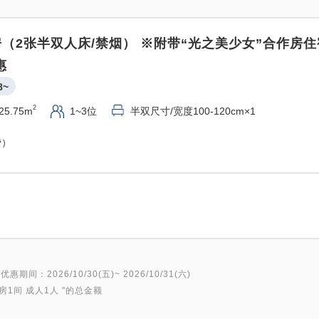
~此套餐非常优惠，与成人同
（2张半双人床/禁烟） ※附带“光之美少女”合作房
如未登记婴儿人数，则无法享
惠
8~
请准确填写免费婴儿的人数。~
2
25.75m
1~3位
半双尺寸/宽度100-120cm×1
套餐价格包含以下超值优惠：
费）
1. 与成人同睡一张床的婴儿通常
费！
（每间客房最多入住2人）
2. 免费酒店停车
优惠期间：2026/10/30(五)~ 2026/10/31(六)
3. 包含酒店餐厅早餐（原价19
房1间 成人1人
"的总金额