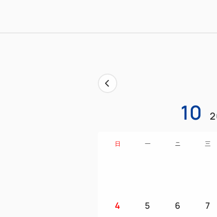
10
2
日
一
ニ
三
4
5
6
7