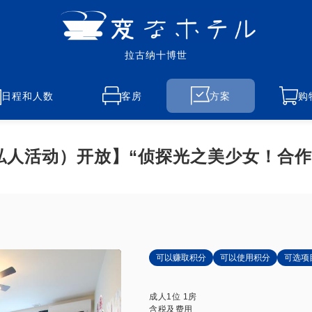
拉古纳十博世
日程和人数
客房
方案
购
业日（私人活动）开放】“侦探光之美少女！合
可以赚取积分
可以使用积分
可选项
成人
1
位
1
房
含税及费用