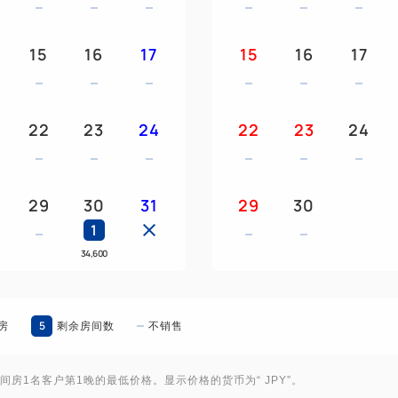
2. 极致舒适的空间！
15
16
17
15
16
17
床垫采用与新干线（子弹头列车）座
床铺尺寸为宽敞舒适的半双人床
22
23
24
22
23
24
3. 所有客房均提供免费Wi-Fi！
29
30
31
29
30
4. 儿童优惠！此价格包含早餐
1
34,600
小学及以下年龄段的儿童可与成
小学年龄段：4,350日元 婴
5
房
剩余房间数
不销售
*此客房最多可容纳5人，包括
间房1名客户第1晚的最低价格。显示价格的货币为“ JPY”。