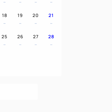
18
19
20
21
椅相同的优质“BreathAir®”材料。
，宽度为120厘米。
25
26
27
28
！
人同床。（包含同床/餐食）
幼儿（3岁及以上）：0日元
3位成人和儿童。