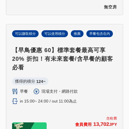
無空房
可以賺取積分
可以使用積分
推薦
早餐包含在內
【早鳥優惠 60】標準套餐最高可享
20% 折扣！有未來套餐/含早餐的顧客
必看
獲得的積分 
124~
早餐
現場支付・網路付款
in 15:00~ 24:00 / out 11:00為止
含稅費
13,702
會員費用
JPY