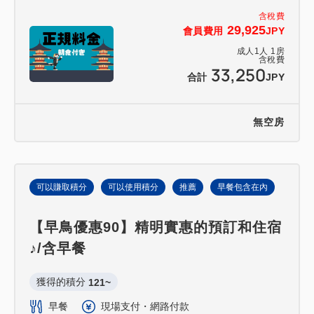
含稅費
29,925
會員費用
JPY
成人
1
人
1
房
含稅費
33,250
合計
JPY
無空房
可以賺取積分
可以使用積分
推薦
早餐包含在內
【早鳥優惠90】精明實惠的預訂和住宿
♪/含早餐
獲得的積分 
121~
早餐
現場支付・網路付款