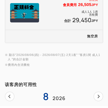
26,505
會員費用
JPY
成人
1
人
1
房
含稅費
29,450
合計
JPY
無空房
※ 顯示"
2026/08/06(四)
- 2026/08/07(五)
2天1夜
" "
客房1間 成人1
人
"的合計金額
※費用內含消費稅
该客房的可用性
8
2026