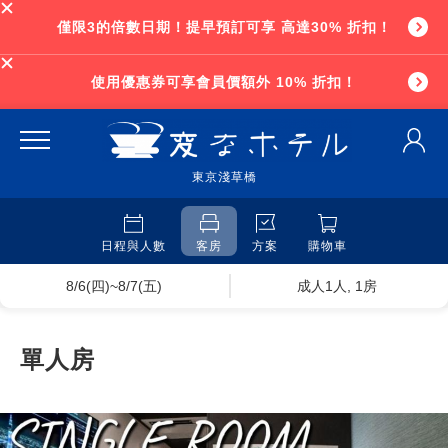
僅限3的倍數日期！提早預訂可享 高達30% 折扣！
使用優惠券可享會員價額外 10% 折扣！
東京淺草橋
日程與人數
客房
方案
購物車
8/6(四)~8/7(五)
成人1人, 1房
單人房