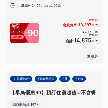
in 15:00~ 24:00 / out 11:00為止
含稅費
13,387
會員費用
JPY
成人
1
人
1
房
含稅費
14,875
合計
JPY
無空房
可以賺取積分
可以使用積分
推薦
不吃飯
【早鳥優惠90】預訂住宿超值♪/不含餐
獲得的積分 
107~