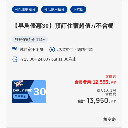
可以賺取積分
可以使用積分
不吃飯
【早鳥優惠30】預訂住宿超值♪/不含餐
獲得的積分 
114~
純住宿不附餐
現場支付・網路付款
in 15:00~ 24:00 / out 11:00為止
含稅費
12,555
會員費用
JPY
成人
1
人
1
房
含稅費
13,950
合計
JPY
無空房