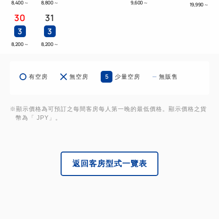
8,400
～
8,800
～
9,600
～
19,990
～
30
31
3
3
8,200
～
8,200
～
5
有空房
無空房
少量空房
無販售
※顯示價格為可預訂之每間客房每人第一晚的最低價格。顯示價格之貨
幣為「 JPY」。
返回客房型式一覽表