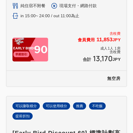
純住宿不附餐
現場支付・網路付款
in 15:00~ 24:00 / out 11:00為止
含稅費
11,853
會員費用
JPY
成人
1
人
1
房
含稅費
13,170
合計
JPY
無空房
可以賺取積分
可以使用積分
推薦
不吃飯
提前折扣