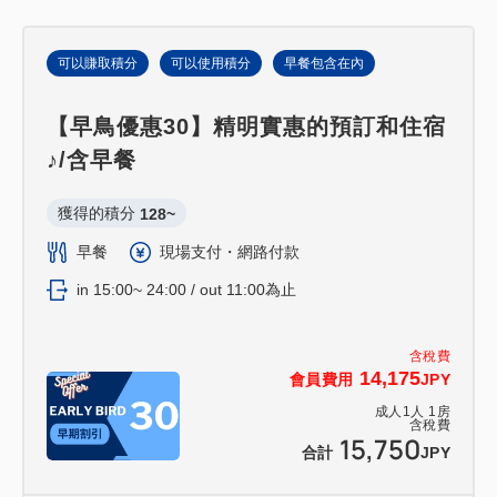
可以賺取積分
可以使用積分
早餐包含在內
【早鳥優惠30】精明實惠的預訂和住宿
♪/含早餐
獲得的積分 
128~
早餐
現場支付・網路付款
in 15:00~ 24:00 / out 11:00為止
含稅費
14,175
會員費用
JPY
成人
1
人
1
房
含稅費
15,750
合計
JPY