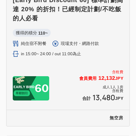
[Early Bird Discount 60] 標準計劃高
達 20% 的折扣！已經制定計劃/不吃飯
的人必看
獲得的積分 
110~
純住宿不附餐
現場支付・網路付款
in 15:00~ 24:00 / out 11:00為止
含稅費
12,132
會員費用
JPY
成人
1
人
1
房
含稅費
13,480
合計
JPY
無空房