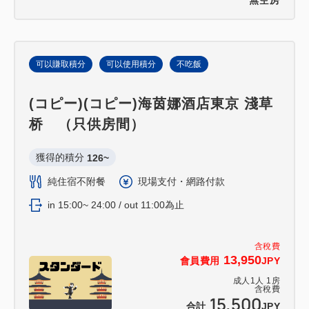
無空房
可以賺取積分
可以使用積分
不吃飯
(コピー)(コピー)海茵娜酒店東京 淺草
桥 （只供房間）
獲得的積分 
126~
純住宿不附餐
現場支付・網路付款
in 15:00~ 24:00 / out 11:00為止
含稅費
13,950
會員費用
JPY
成人
1
人
1
房
含稅費
15,500
合計
JPY