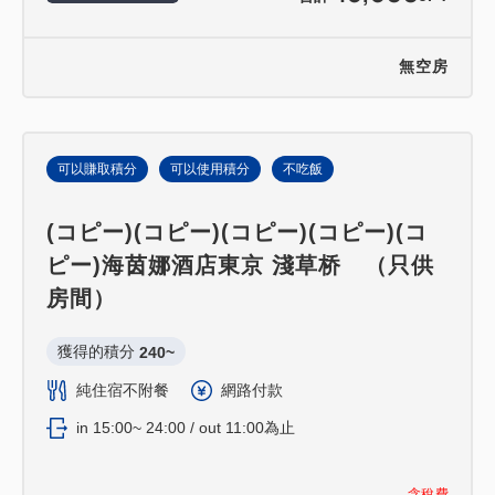
無空房
可以賺取積分
可以使用積分
不吃飯
(コピー)(コピー)(コピー)(コピー)(コ
ピー)海茵娜酒店東京 淺草桥 （只供
房間）
獲得的積分 
240~
純住宿不附餐
網路付款
in 15:00~ 24:00 / out 11:00為止
含稅費