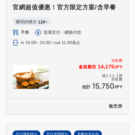
官網超值優惠！官方限定方案/含早餐
獲得的積分 
128~
早餐
現場支付・網路付款
in 15:00~ 24:00 / out 11:00為止
含稅費
14,175
會員費用
JPY
成人
1
人
1
房
含稅費
15,750
合計
JPY
無空房
可以賺取積分
可以使用積分
早餐包含在內