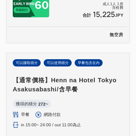
成人
1
人
1
房
含稅費
15,225
合計
JPY
無空房
可以賺取積分
可以使用積分
早餐包含在內
【通常價格】Henn na Hotel Tokyo
Asakusabashi/含早餐
獲得的積分 
272~
早餐
網路付款
in 15:00~ 24:00 / out 11:00為止