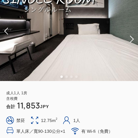
成人
1
人
1
房
含稅費
11,853
合計
JPY
2
禁菸
12.75m
1人
單人床／寬90-130公分×1
有 Wi-fi（免費）