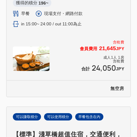
獲得的積分 
196~
早餐
現場支付・網路付款
in 15:00~ 24:00 / out 11:00為止
含稅費
21,645
會員費用
JPY
成人
1
人
1
房
含稅費
24,050
合計
JPY
無空房
可以賺取積分
可以使用積分
早餐包含在內
【標準】淺草橋超值住宿，交通便利，