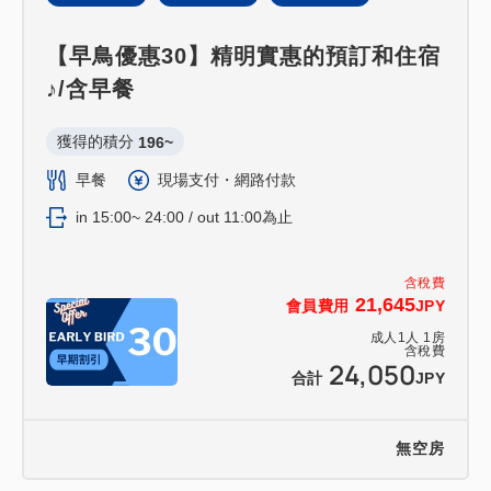
【早鳥優惠30】精明實惠的預訂和住宿
♪/含早餐
獲得的積分 
196~
早餐
現場支付・網路付款
in 15:00~ 24:00 / out 11:00為止
含稅費
21,645
會員費用
JPY
成人
1
人
1
房
含稅費
24,050
合計
JPY
無空房