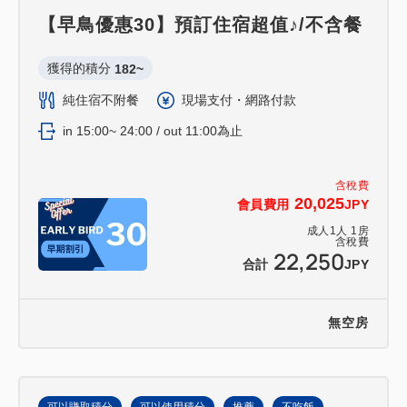
【早鳥優惠30】預訂住宿超值♪/不含餐
獲得的積分 
182~
純住宿不附餐
現場支付・網路付款
in 15:00~ 24:00 / out 11:00為止
含稅費
20,025
會員費用
JPY
成人
1
人
1
房
含稅費
22,250
合計
JPY
無空房