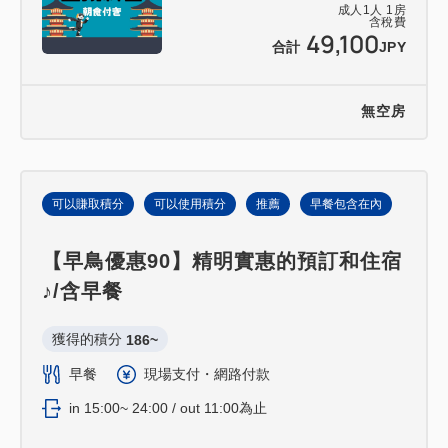
成人
1
人
1
房
含稅費
49,100
合計
JPY
無空房
可以賺取積分
可以使用積分
推薦
早餐包含在內
【早鳥優惠90】精明實惠的預訂和住宿
♪/含早餐
獲得的積分 
186~
早餐
現場支付・網路付款
in 15:00~ 24:00 / out 11:00為止