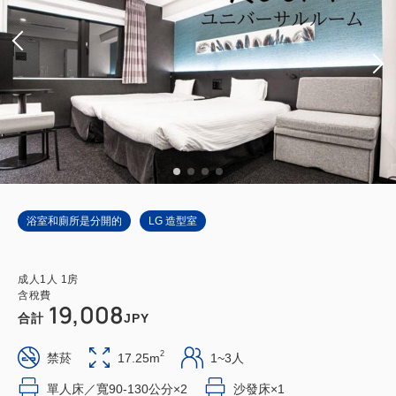
浴室和廁所是分開的
LG 造型室
成人
1
人
1
房
含稅費
19,008
合計
JPY
2
禁菸
17.25m
1~3人
單人床／寬90-130公分×2
沙發床×1