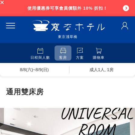
使用優惠券可享會員價額外 10% 折扣！
東京淺草橋
日程與人數
客房
方案
購物車
8/8(六)~8/9(日)
成人1人, 1房
通用雙床房