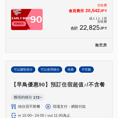
含稅費
20,542
會員費用
JPY
成人
1
人
1
房
含稅費
22,825
合計
JPY
無空房
可以賺取積分
可以使用積分
推薦
不吃飯
【早鳥優惠90】預訂住宿超值♪/不含餐
獲得的積分 
172~
純住宿不附餐
現場支付・網路付款
in 15:00~ 24:00 / out 11:00為止