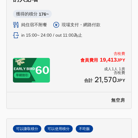
獲得的積分 
176~
純住宿不附餐
現場支付・網路付款
in 15:00~ 24:00 / out 11:00為止
含稅費
19,413
會員費用
JPY
成人
1
人
1
房
含稅費
21,570
合計
JPY
無空房
可以賺取積分
可以使用積分
不吃飯