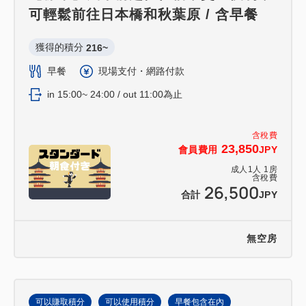
可輕鬆前往日本橋和秋葉原 / 含早餐
獲得的積分 
216~
早餐
現場支付・網路付款
in 15:00~ 24:00 / out 11:00為止
含稅費
23,850
會員費用
JPY
成人
1
人
1
房
含稅費
26,500
合計
JPY
無空房
可以賺取積分
可以使用積分
早餐包含在內