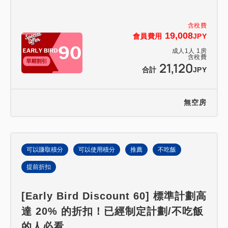
含稅費
19,008
會員費用
JPY
成人
1
人
1
房
含稅費
21,120
合計
JPY
無空房
可以賺取積分
可以使用積分
推薦
不吃飯
提前折扣
[Early Bird Discount 60] 標準計劃高
達 20% 的折扣！已經制定計劃/不吃飯
的人必看