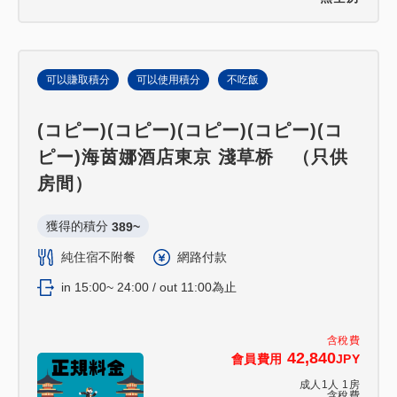
可以賺取積分
可以使用積分
不吃飯
(コピー)(コピー)(コピー)(コピー)(コ
ピー)海茵娜酒店東京 淺草桥 （只供
房間）
獲得的積分 
389~
純住宿不附餐
網路付款
in 15:00~ 24:00 / out 11:00為止
含稅費
42,840
會員費用
JPY
成人
1
人
1
房
含稅費