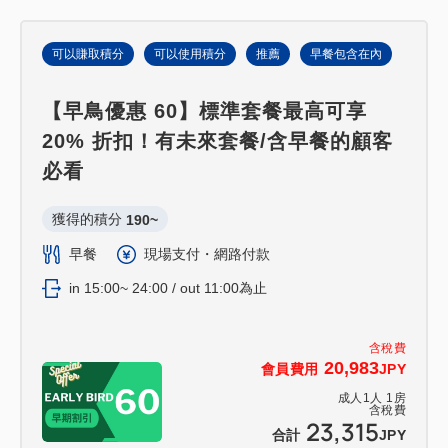
可以賺取積分
可以使用積分
推薦
早餐包含在內
【早鳥優惠 60】標準套餐最高可享
20% 折扣！有未來套餐/含早餐的顧客
必看
獲得的積分 
190~
早餐
現場支付・網路付款
in 15:00~ 24:00 / out 11:00為止
含稅費
20,983
會員費用
JPY
成人
1
人
1
房
含稅費
23,315
合計
JPY