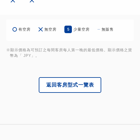
5
有空房
無空房
少量空房
無販售
※顯示價格為可預訂之每間客房每人第一晚的最低價格。顯示價格之貨
幣為「 JPY」。
返回客房型式一覽表