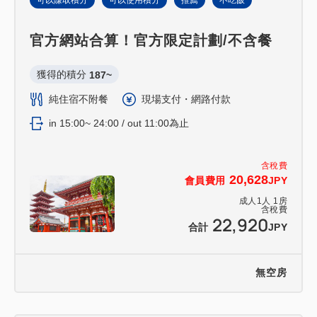
可以賺取積分
可以使用積分
推薦
不吃飯
官方網站合算！官方限定計劃/不含餐
獲得的積分 
187~
純住宿不附餐
現場支付・網路付款
in 15:00~ 24:00 / out 11:00為止
含稅費
20,628
會員費用
JPY
成人
1
人
1
房
含稅費
22,920
合計
JPY
無空房