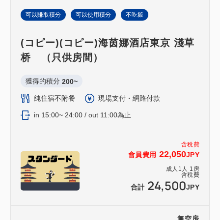
可以賺取積分
可以使用積分
不吃飯
(コピー)(コピー)海茵娜酒店東京 淺草
桥 （只供房間）
獲得的積分 
200~
純住宿不附餐
現場支付・網路付款
in 15:00~ 24:00 / out 11:00為止
含稅費
22,050
會員費用
JPY
成人
1
人
1
房
含稅費
24,500
合計
JPY
無空房