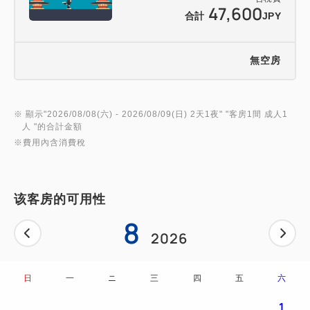
47,600
合計
JPY
無空房
※ 顯示"
2026/08/08(六)
- 2026/08/09(日)
2天1夜
" "
客房1間 成人1
人
"的合計金額
※費用內含消費稅
该客房的可用性
8
2026
日
一
ニ
三
四
五
六
1