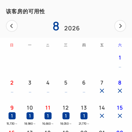
●保養4件套
●附燈桌面三面鏡
该客房的可用性
8
2026
*獨立浴室和衛生間
*包括自動清潔機“LG Styler”
日
一
ニ
三
四
五
六
※高層保證
1
2
3
4
5
6
7
8
9
10
11
12
13
14
15
1
1
1
1
1
15,730
～
18,980
～
16,660
～
18,050
～
21,770
～