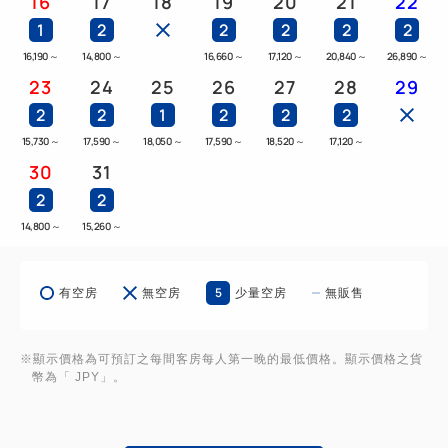
16
17
18
19
20
21
22
1
2
2
2
2
2
16,190
～
14,800
～
16,660
～
17,120
～
20,840
～
26,890
～
23
24
25
26
27
28
29
2
2
1
2
2
2
15,730
～
17,590
～
18,050
～
17,590
～
18,520
～
17,120
～
30
31
2
2
14,800
～
15,260
～
5
有空房
無空房
少量空房
無販售
※顯示價格為可預訂之每間客房每人第一晚的最低價格。顯示價格之貨
幣為「 JPY」。