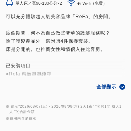
單人床／寬90-130公分×2
有 Wi-fi（免費）
可以充分體驗超人氣美容品牌「ReFa」的房間。
度假期間，何不為自己做些奢華的護髮服務呢？
除了護髮產品外，還附贈4件保養套裝。
床是分開的。也推薦女性和情侶入住此客房。
已安裝項目
●Refa 精緻泡泡純淨
●Refa Beauty 洗髮精
全部顯示
●Refa美容
●Refa 美容吹風機 Pro
●Refa Beauty 直髮器
※ 顯示"
2026/08/07(五)
- 2026/08/08(六)
2天1夜
" "
客房1間 成人1
人
"的合計金額
●ReFa Beauty捲髮棒32
※費用內含消費稅
●Refa Beauty沐浴露