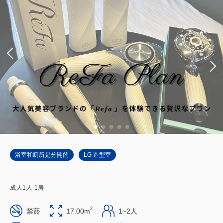
浴室和廁所是分開的
LG 造型室
成人
1
人
1
房
2
禁菸
17.00m
1~2人