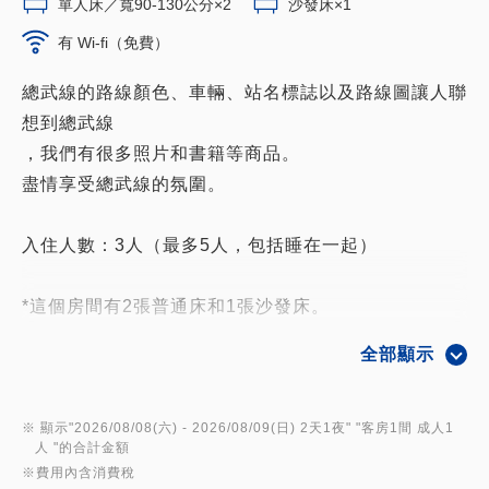
單人床／寬90-130公分×2
沙發床×1
有 Wi-fi（免費）
總武線的路線顏色、車輛、站名標誌以及路線圖讓人聯
想到總武線
，我們有很多照片和書籍等商品。
盡情享受總武線的氛圍。
入住人數：3人（最多5人，包括睡在一起）
*這個房間有2張普通床和1張沙發床。
*獨立浴室
全部顯示
*提供 LG 造型器
※ 顯示"
2026/08/08(六)
- 2026/08/09(日)
2天1夜
" "
客房1間 成人1
人
"的合計金額
※費用內含消費稅