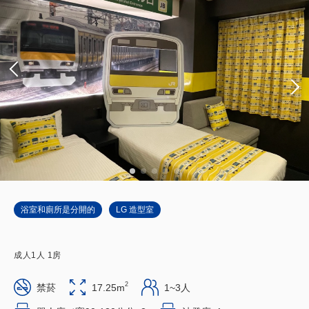
浴室和廁所是分開的
LG 造型室
成人
1
人
1
房
2
禁菸
17.25m
1~3人