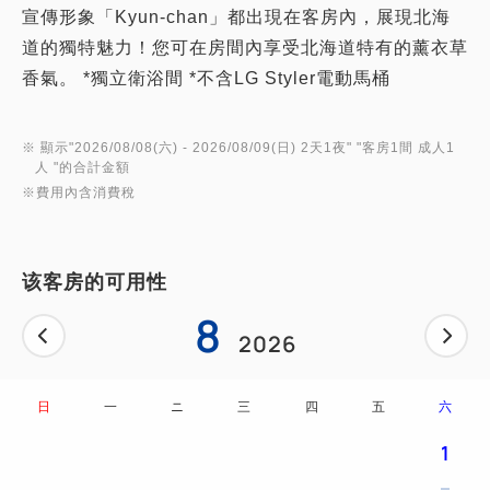
宣傳形象「Kyun-chan」都出現在客房內，展現北海
道的獨特魅力！您可在房間內享受北海道特有的薰衣草
香氣。 *獨立衛浴間 *不含LG Styler電動馬桶
※ 顯示"
2026/08/08(六)
- 2026/08/09(日)
2天1夜
" "
客房1間 成人1
人
"的合計金額
※費用內含消費稅
该客房的可用性
8
2026
日
一
ニ
三
四
五
六
1