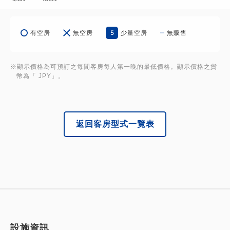
5
有空房
無空房
少量空房
無販售
※顯示價格為可預訂之每間客房每人第一晚的最低價格。顯示價格之貨
幣為「 JPY」。
返回客房型式一覽表
設施資訊