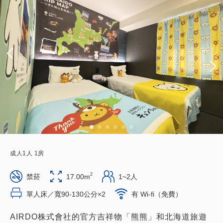
成人
1
人
1
房
2
禁菸
17.00m
1~2人
單人床／寬90-130公分×2
有 Wi-fi（免費）
AIRDO株式會社的官方吉祥物「熊熊」和北海道旅遊