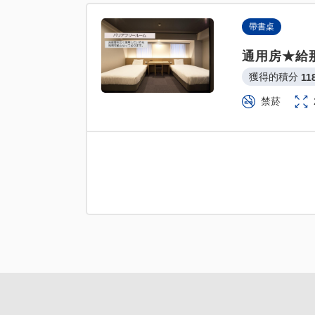
帶書桌
通用房★給
獲得的積分 
11
禁菸