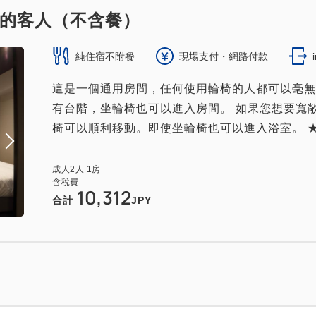
的客人（不含餐）
純住宿不附餐
現場支付・網路付款
這是一個通用房間，任何使用輪椅的人都可以毫無
有台階，坐輪椅也可以進入房間。 如果您想要寬
椅可以順利移動。即使坐輪椅也可以進入浴室。 ★床尺寸1
成人
2
人
1
房
含稅費
10,312
合計
JPY