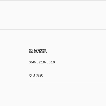
可以賺取積分
可以使用積分
推薦
內含小禮物，讓您旅途愉快！ 
設施資訊
050-5210-5310
交通方式