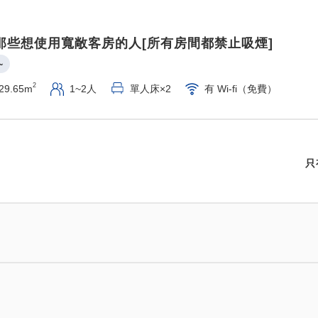
那些想使用寬敞客房的人[所有房間都禁止吸煙]
~
2
29.65m
1~2人
單人床×2
有 Wi-fi（免費）
只