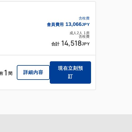
含稅費
13,066
會員費用
JPY
成人
2
人
1
房
含稅費
14,518
合計
JPY
現在立刻預
1
詳細內容
有
間
訂