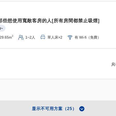
那些想使用寬敞客房的人[所有房間都禁止吸煙]
8~
2
29.65m
1~2人
單人床×2
有 Wi-fi（免費）
只
显示不可用方案（25）