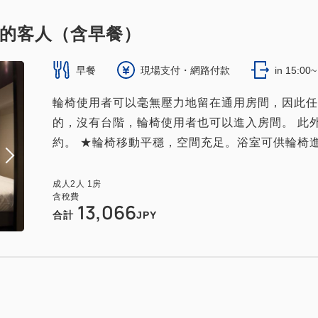
的客人（含早餐）
早餐
現場支付・網路付款
in 15:00
輪椅使用者可以毫無壓力地留在通用房間，因此任
的，沒有台階，輪椅使用者也可以進入房間。 此
約。 ★輪椅移動平穩，空間充足。浴室可供輪椅進出。 ★
成人
2
人
1
房
含稅費
13,066
合計
JPY