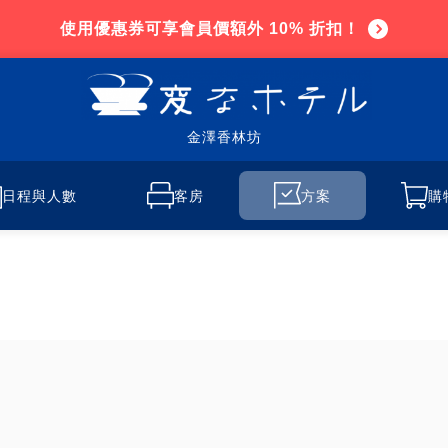
使用優惠券可享會員價額外 10% 折扣！
金澤香林坊
日程與人數
客房
方案
購