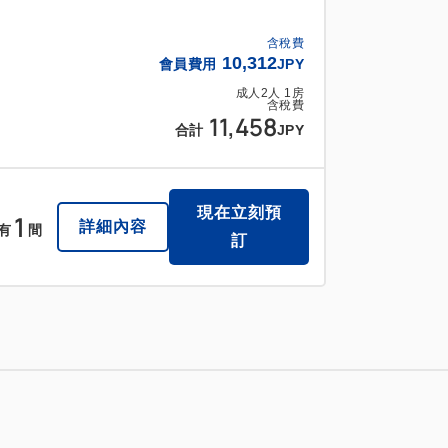
含稅費
10,312
會員費用
JPY
成人
2
人
1
房
含稅費
11,458
合計
JPY
現在立刻預
1
詳細內容
有
間
訂