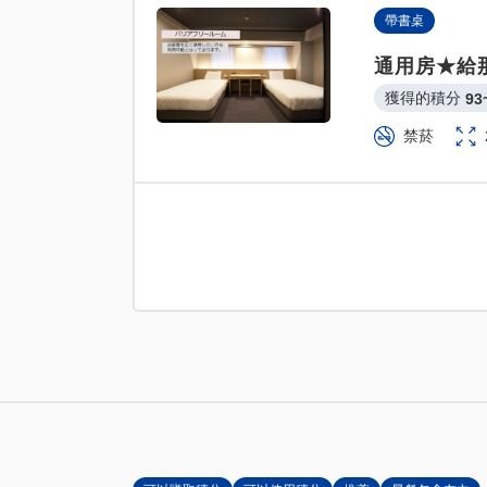
帶書桌
通用房★給
獲得的積分 
93
禁菸