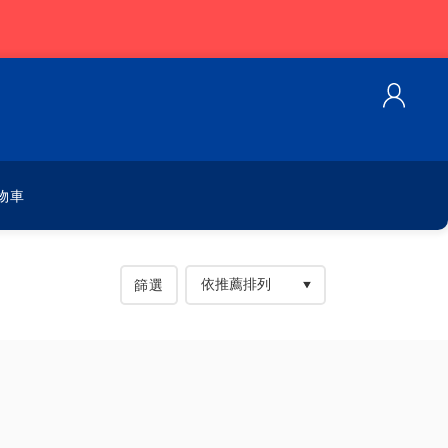
物車
篩選