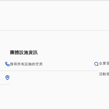
★每間客房一套★ <限客房>
純住宿不附餐
現場支付・網路付款
in 
旅途中，盡情享受片刻愉悅。 每間客房一份 ★小禮
機小禮物，更添拆封樂趣。 我們精選員工推薦的商
團體設施資訊
美之選。 *Henn na Hotel 三大亮點*★ 1. 精...
企業
搜尋所有設施的空房
無空房
活動