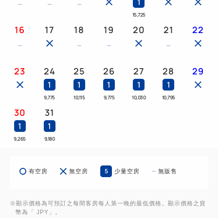
1
1. 刺激好玩的機器人服務
15,725
透過最新技術展現“日本特色”
16
17
18
19
20
21
22
我們提供舒適的空間。
2. 交通便利
23
24
25
26
27
28
29
位於香林坊，靠近金澤站，購物方便
1
1
1
1
1
步行即可抵達兼六園、金澤21世紀美術館、武士住宅
9,775
10,115
9,775
10,030
10,795
等著名景點。
30
31
1
1
3. 所有客房均提供免費 Wi-Fi！
9,265
9,180
將您拍攝的照片上傳到社群媒體！
在建築物內拍一些上鏡的照片！
5
有空房
無空房
少量空房
無販售
★*永續發展目標倡議*★
我們的酒店正在努力減少塑膠垃圾，符合永續發展目
※顯示價格為可預訂之每間客房每人第一晚的最低價格。顯示價格之貨
標。
幣為「 JPY」。