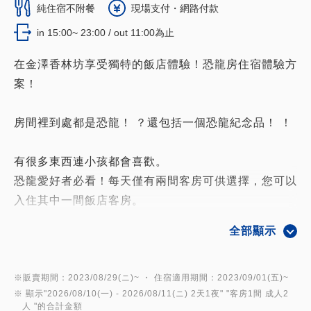
純住宿不附餐
現場支付・網路付款
in 15:00~ 23:00 / out 11:00為止
在金澤香林坊享受獨特的飯店體驗！恐龍房住宿體驗方
案！
房間裡到處都是恐龍！ ？還包括一個恐龍紀念品！ ！
有很多東西連小孩都會喜歡。
恐龍愛好者必看！每天僅有兩間客房可供選擇，您可以
入住其中一間飯店客房。
全部顯示
它在有孩子的家庭中非常受歡迎。
此計劃將在您的房間提供以下物品：
※販賣期間：2023/08/29(ニ)~ ・ 住宿適用期間：2023/09/01(五)~
※ 顯示"
2026/08/10(一)
- 2026/08/11(ニ)
2天1夜
" "
客房1間 成人2
・恐龍鋁製氣球
人
"的合計金額