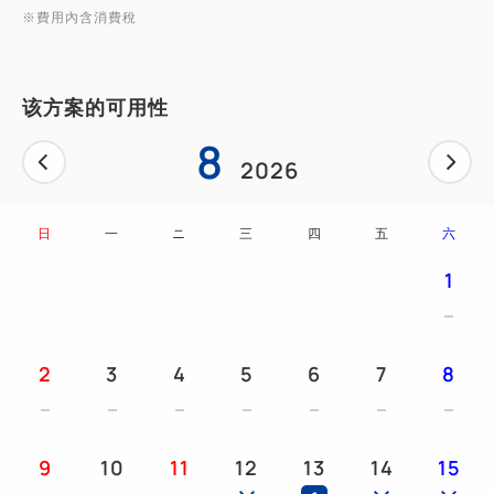
・恐龍浴球
※費用內含消費稅
・其他恐龍商品
當天的氣球恐龍和商品種類將會帶給大家驚喜！請交給
该方案的可用性
我們的工作人員。
8
*照片僅供參考。
2026
*請注意，貨物不能交換。
※商品可以帶回家。請在家享用。
日
一
ニ
三
四
五
六
*請注意，以上商品可能會有變更，恕不另行通知。
1
位於香林坊，觀光購物都很方便。步行即可到達兼六園
等著名景點。
2
3
4
5
6
7
8
備受矚目、透過尖端技術體現「日式風格」的「Henn
na Hotel」在金澤開幕了！
9
10
11
12
13
14
15
★*Henn na Hotel的3大魅力*★