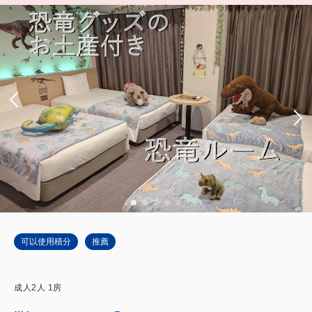
可以使用積分
推薦
成人
2
人
1
房