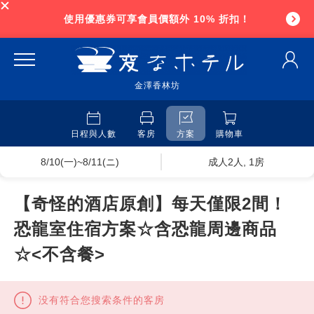
使用優惠券可享會員價額外 10% 折扣！
金澤香林坊
日程與人數
客房
方案
購物車
8/10(一)~8/11(ニ)
成人2人, 1房
【奇怪的酒店原創】每天僅限2間！
恐龍室住宿方案☆含恐龍周邊商品
☆<不含餐>
没有符合您搜索条件的客房