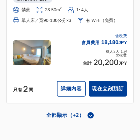
2
禁菸
23.50m
1~4人
單人床／寬90-130公分×3
有 Wi-fi（免費）
含稅費
18,180
會員費用
JPY
成人
2
人
1
房
含稅費
20,200
合計
JPY
2
詳細內容
現在立刻預訂
只有
間
全部顯示（+2）
轉角雙床
邊間雙人房(雙床)