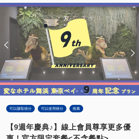
獲得的積分 
169~
2
禁菸
26.00m
1~3人
單人床／寬90-130公分×2
有 Wi-fi（免費）
含稅費
18,666
會員費用
JPY
成人
2
人
1
房
含稅費
20,740
合計
JPY
2
詳細內容
現在立刻預訂
只有
間
可以賺取積分
可以使用積分
推薦
【9週年慶典♪】線上會員尊享更多優
惠！官方限定套餐<不含餐點>
通用雙床房【方便輪椅使用者/單元浴