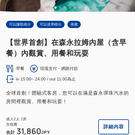
可以賺取積分
可以使用積分
推薦
【世界首創】在森永拉姆內屋（含早
餐）內觀賞、用餐和玩耍
早餐
現場支付・網路付款
in 15:00~ 24:00 / out 11:00為止
全球首創！體驗式客房，您可以在滿是森永彈珠汽水的
房間裡觀賞、用餐和玩耍！
成人
2
人
1
房
含稅費
詳細內容
31,860
合計
JPY