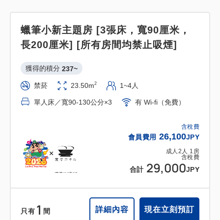
蠟筆小新主題房 [3張床，寬90厘米，
長200厘米] [所有房間均禁止吸煙]
獲得的積分 
237~
2
禁菸
23.50m
1~4人
單人床／寬90-130公分×3
有 Wi-fi（免費）
含稅費
26,100
會員費用
JPY
成人
2
人
1
房
含稅費
29,000
合計
JPY
1
詳細內容
現在立刻預訂
只有
間