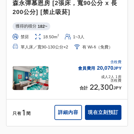
森永彈慕恩房 [2張床，寬90公分 x 長
200公分] [禁止吸菸]
獲得的積分 
182~
2
禁菸
18.50m
1~3人
單人床／寬90-130公分×2
有 Wi-fi（免費）
含稅費
20,070
會員費用
JPY
成人
2
人
1
房
含稅費
22,300
合計
JPY
1
詳細內容
現在立刻預訂
只有
間