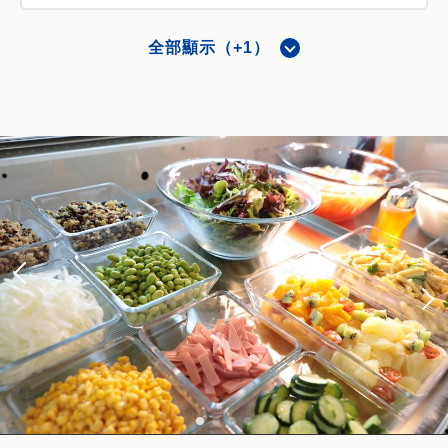
全部顯示（+1）
通用雙床房【方便輪椅使用者/單元浴
室】【2張床/寬90公分長200公分】
【所有房間禁煙】
獲得的積分 
148~
2
禁菸
26.00m
1~2人
單人床／寬90-130公分×2
有 Wi-fi（免費）
含稅費
16,290
會員費用
JPY
成人
2
人
1
房
含稅費
18,100
合計
JPY