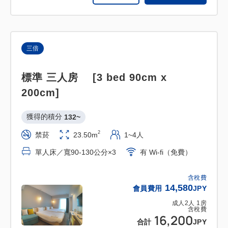
三倍
標準 三人房 [3 bed 90cm x
200cm]
獲得的積分 
132~
2
禁菸
23.50m
1~4人
單人床／寬90-130公分×3
有 Wi-fi（免費）
含稅費
14,580
會員費用
JPY
成人
2
人
1
房
含稅費
16,200
合計
JPY