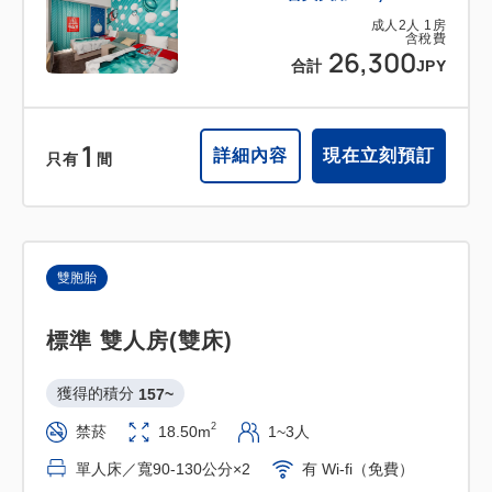
成人
2
人
1
房
含稅費
26,300
合計
JPY
1
詳細內容
現在立刻預訂
只有
間
雙胞胎
標準 雙人房(雙床)
獲得的積分 
157~
2
禁菸
18.50m
1~3人
單人床／寬90-130公分×2
有 Wi-fi（免費）