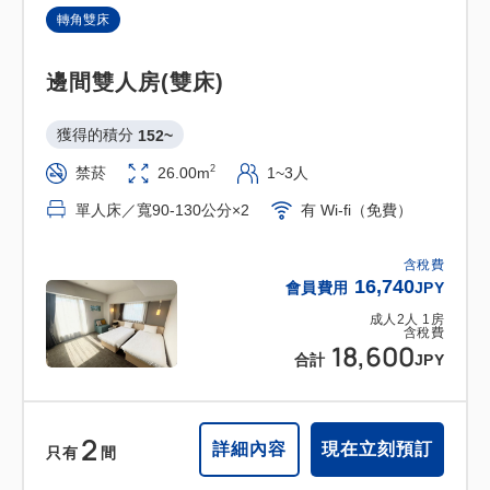
轉角雙床
邊間雙人房(雙床)
獲得的積分 
152~
2
禁菸
26.00m
1~3人
單人床／寬90-130公分×2
有 Wi-fi（免費）
含稅費
16,740
會員費用
JPY
成人
2
人
1
房
含稅費
18,600
合計
JPY
2
詳細內容
現在立刻預訂
只有
間