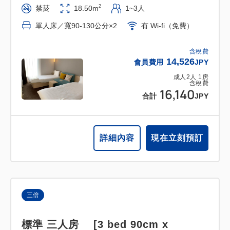
2
禁菸
18.50m
1~3人
單人床／寬90-130公分×2
有 Wi-fi（免費）
含稅費
14,526
會員費用
JPY
成人
2
人
1
房
含稅費
16,140
合計
JPY
詳細內容
現在立刻預訂
三倍
標準 三人房 [3 bed 90cm x