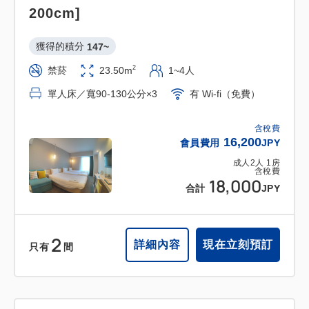
200cm]
獲得的積分 
147~
2
禁菸
23.50m
1~4人
單人床／寬90-130公分×3
有 Wi-fi（免費）
含稅費
16,200
會員費用
JPY
成人
2
人
1
房
含稅費
18,000
合計
JPY
2
詳細內容
現在立刻預訂
只有
間