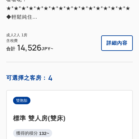
含稅費
★*★*★*★*★*★*★*★*★*★*★*★*★*★*★*★*★
14,652
會員費用
JPY
◆輕鬆純住...
成人
2
人
1
房
含稅費
16,280
合計
JPY
成人
2
人
1
房
含稅費
詳細內容
14,526
合計
JPY~
1
詳細內容
現在立刻預訂
只有
間
4
可選擇之客房：
雙胞胎
標準 雙人房(雙床)
獲得的積分 
132~