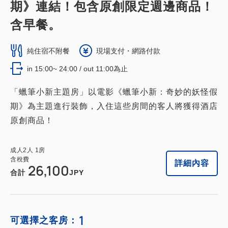
期》連結！包含原創限定週邊商品！
含早餐。
純住宿不附餐
現場支付・網路付款
in 15:00~ 24:00 / out 11:00為止
「蠟筆小新主題房」以電影《蠟筆小新：奇妙的妖怪假
期》為主題進行裝飾，入住這些房間的客人將獲得酒店
原創商品！
成人
2
人
1
房
含稅費
詳細內容
26,100
合計
JPY
1
可選擇之客房：