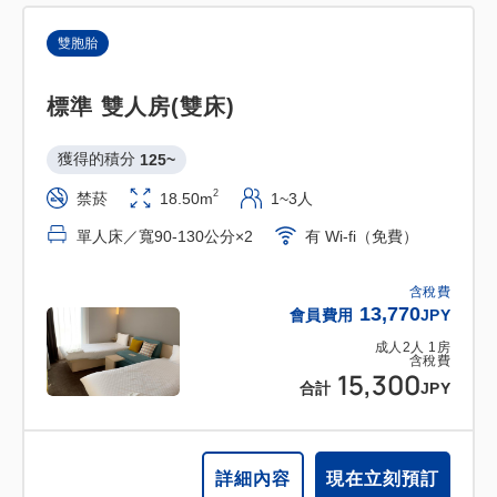
雙胞胎
標準 雙人房(雙床)
獲得的積分 
125~
2
禁菸
18.50m
1~3人
單人床／寬90-130公分×2
有 Wi-fi（免費）
含稅費
13,770
會員費用
JPY
成人
2
人
1
房
含稅費
15,300
合計
JPY
詳細內容
現在立刻預訂