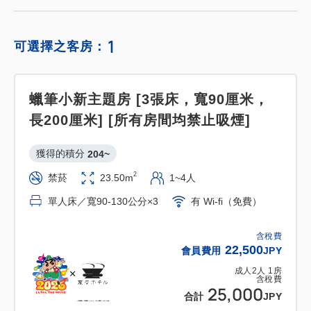
1
可選擇之客房：
蠟筆小新主題房 [3張床，寬90厘米，
長200厘米] [所有房間均禁止吸煙]
獲得的積分 
204~
2
禁菸
23.50m
1~4人
單人床／寬90-130公分×3
有 Wi-fi（免費）
含稅費
22,500
會員費用
JPY
成人
2
人
1
房
含稅費
25,000
合計
JPY