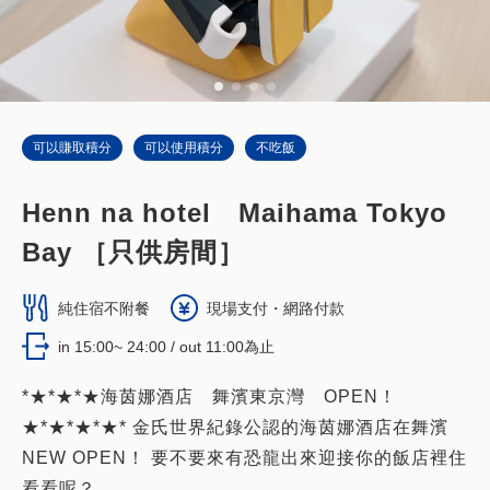
含稅費
16,740
合計
JPY
2
詳細內容
現在立刻預訂
只有
間
可以賺取積分
可以使用積分
不吃飯
Henn na hotel Maihama Tokyo
Bay ［只供房間］
通用雙床房【方便輪椅使用者/單元浴
室】【2張床/寬90公分長200公分】
純住宿不附餐
現場支付・網路付款
【所有房間禁煙】
in 15:00~ 24:00 / out 11:00為止
獲得的積分 
133~
*★*★*★海茵娜酒店 舞濱東京灣 OPEN！
2
禁菸
26.00m
1~2人
★*★*★*★* 金氏世界紀錄公認的海茵娜酒店在舞濱
單人床／寬90-130公分×2
有 Wi-fi（免費）
NEW OPEN！ 要不要來有恐龍出來迎接你的飯店裡住
看看呢？