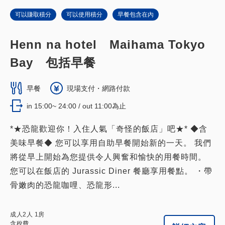
1
詳細內容
現在立刻預訂
只有
間
可以賺取積分
可以使用積分
早餐包含在內
Henn na hotel Maihama Tokyo
Bay 包括早餐
早餐
現場支付・網路付款
in 15:00~ 24:00 / out 11:00為止
*★恐龍歡迎你！入住人氣「奇怪的飯店」吧★* ◆含
美味早餐◆ 您可以享用自助早餐開始新的一天。 我們
將從早上開始為您提供令人興奮和愉快的用餐時間。
您可以在飯店的 Jurassic Diner 餐廳享用餐點。 ・帶
骨嫩肉的恐龍咖哩、恐龍形...
成人
2
人
1
房
含稅費