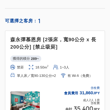
1
可選擇之客房：
森永彈慕恩房 [2張床，寬90公分 x 長
200公分] [禁止吸菸]
獲得的積分 
289~
2
禁菸
18.50m
1~3人
單人床／寬90-130公分×2
有 Wi-fi（免費）
含稅費
31,860
會員費用
JPY
成人
2
人
1
房
含稅費
35,400
合計
JPY