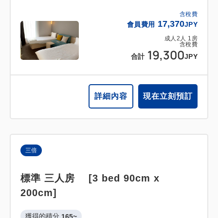
含稅費
17,370
會員費用
JPY
成人
2
人
1
房
含稅費
19,300
合計
JPY
詳細內容
現在立刻預訂
三倍
標準 三人房 [3 bed 90cm x
200cm]
獲得的積分 
165~