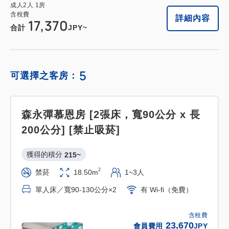
成人
2
人
1
房
含稅費
詳細內容
17,370
合計
JPY~
5
可選擇之客房：
森永彈慕恩房 [2張床，寬90公分 x 長
200公分] [禁止吸菸]
獲得的積分 
215~
2
禁菸
18.50m
1~3人
單人床／寬90-130公分×2
有 Wi-fi（免費）
含稅費
23,670
會員費用
JPY