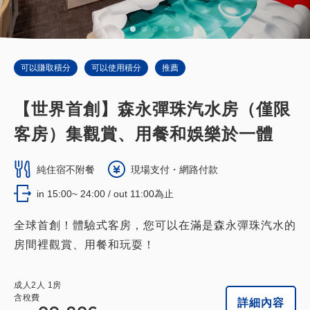
可以賺取積分
可以使用積分
推薦
【世界首創】森永彈珠汽水房（僅限
客房）集觀賞、用餐和娛樂於一體
純住宿不附餐
現場支付・網路付款
in 15:00~ 24:00 / out 11:00為止
全球首創！體驗式客房，您可以在滿是森永彈珠汽水的
房間裡觀賞、用餐和玩耍！
成人
2
人
1
房
含稅費
詳細內容