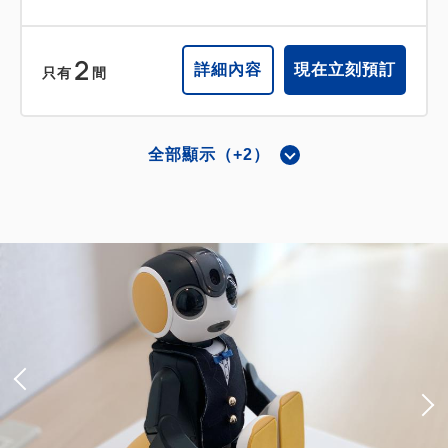
2
詳細內容
現在立刻預訂
只有
間
全部顯示（+2）
轉角雙床
邊間雙人房(雙床)
獲得的積分 
136~
2
禁菸
26.00m
1~3人
單人床／寬90-130公分×2
有 Wi-fi（免費）
含稅費
15,066
會員費用
JPY
成人
2
人
1
房