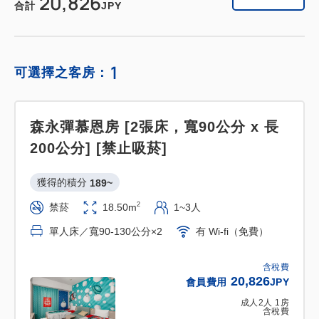
20,826
合計
JPY
1
可選擇之客房：
森永彈慕恩房 [2張床，寬90公分 x 長
200公分] [禁止吸菸]
獲得的積分 
189~
2
禁菸
18.50m
1~3人
單人床／寬90-130公分×2
有 Wi-fi（免費）
含稅費
20,826
會員費用
JPY
成人
2
人
1
房
含稅費