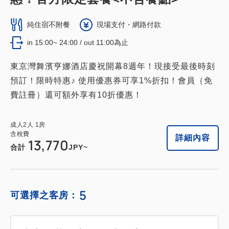
室】【2張床/寬90公分長200公分】
純住宿不附餐
現場支付・網路付款
【所有房間禁煙】
in 15:00~ 24:00 / out 11:00為止
獲得的積分 
165~
東京灣舞濱亨娜酒店慶祝開幕8週年！現接受最後時刻
2
禁菸
26.00m
1~2人
預訂！限時特惠♪ 使用優惠券可享1%折扣！會員（免
單人床／寬90-130公分×2
有 Wi-fi（免費）
費註冊）還可額外享有10折優惠！
含稅費
18,252
會員費用
JPY
成人
2
人
1
房
含稅費
詳細內容
13,770
成人
2
人
1
房
含稅費
合計
JPY~
20,280
合計
JPY
5
可選擇之客房：
1
詳細內容
現在立刻預訂
只有
間