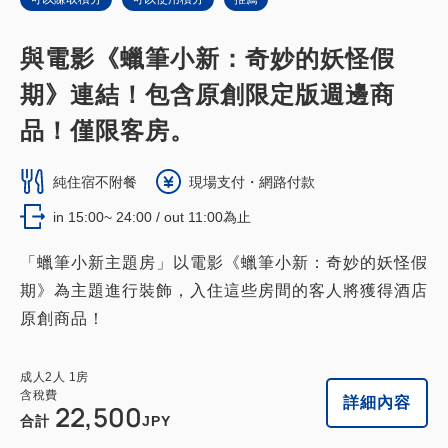
與電影《蠟筆小新：奇妙的妖怪假
期》連結！包含原創限定版週邊商
品！僅限客房。
純住宿不附餐
現場支付・網路付款
in 15:00~ 24:00 / out 11:00為止
「蠟筆小新主題房」以電影《蠟筆小新：奇妙的妖怪假
期》為主題進行裝飾，入住這些房間的客人將獲得酒店
原創商品！
成人
2
人
1
房
含稅費
詳細內容
22,500
合計
JPY