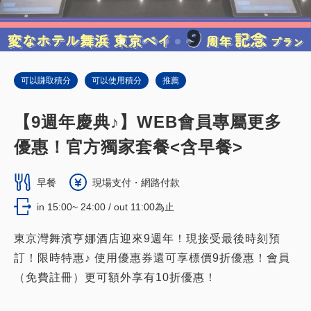
可以賺取積分
可以使用積分
推薦
【9週年慶典♪】WEB會員專屬更多
優惠！官方獨家套餐<含早餐>
早餐
現場支付・網路付款
in 15:00~ 24:00 / out 11:00為止
東京灣舞濱亨娜酒店迎來9週年！現接受最後時刻預
訂！限時特惠♪ 使用優惠券還可享標價9折優惠！會員
（免費註冊）更可額外享有10折優惠！