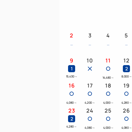
2
3
4
5
9
10
11
12
1
2
15,430
～
8,000
～
14,480
～
16
17
18
19
4,080
～
4,200
～
4,000
～
4,280
～
23
24
25
26
2
4,280
～
4,080
～
4,000
～
4,080
～