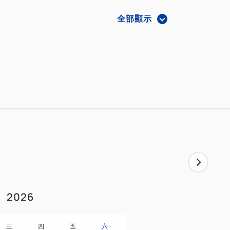
全部顯示
2026
三
四
五
六