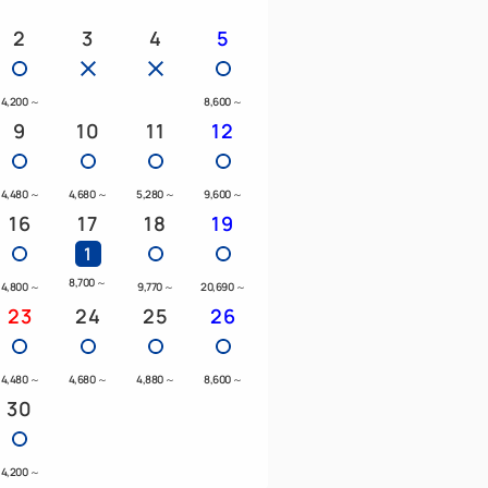
2
3
4
5
4,200
～
8,600
～
9
10
11
12
4,480
～
4,680
～
5,280
～
9,600
～
16
17
18
19
1
童（同床）
8,700
～
4,800
～
9,770
～
20,690
～
23
24
25
26
齡層）
4,480
～
4,680
～
4,880
～
8,600
～
費與成人同床。
30
用品，請以一位成人的價格預訂。）
4,200
～