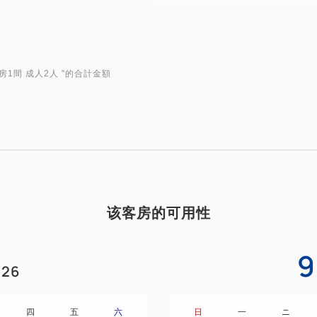
* 電腦桌（附電源插座）
* 飯店內提供免費Wi-Fi
房1間 成人2人
"的合計金額
* 多功能手機充電器
* 附加濕功能的空氣清淨器
* 42吋液晶電視
该客房的可用性
* 沖洗功能的馬桶
* 冰箱（空）
9
26
* 吹風機
四
五
六
日
一
ニ