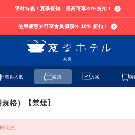
限时特惠！夏季促销：最高可享30%折扣！
使用優惠券可享會員價額外 10% 折扣！
奈良
日程與人數
客房
方案
購
用規格）【禁煙】
房狀況。