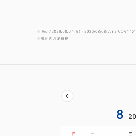
※ 顯示"
2026/08/07(五)
- 2026/08/08(六)
2天1夜
" "
客
※費用內含消費稅
8
20
日
一
ニ
三