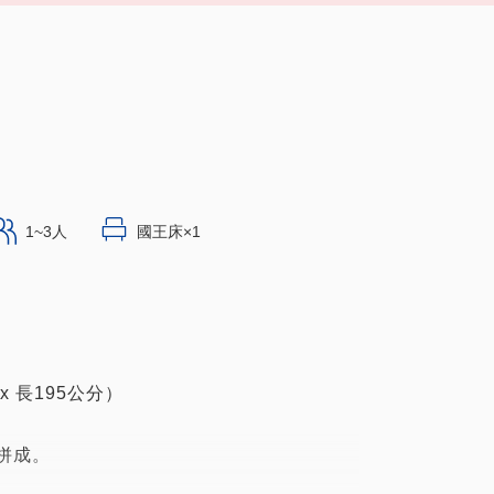
1~3人
國王床×1
x 長195公分）
）拼成。