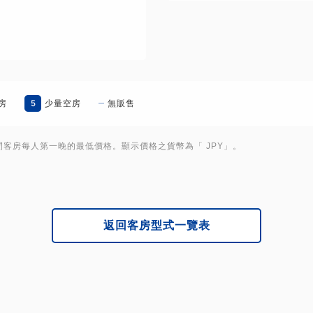
若入住人數（包括小學生和成
如果您需要早餐，兒童早餐需
5
房
少量空房
無販售
客房每人第一晚的最低價格。顯示價格之貨幣為「 JPY」。
返回客房型式一覽表