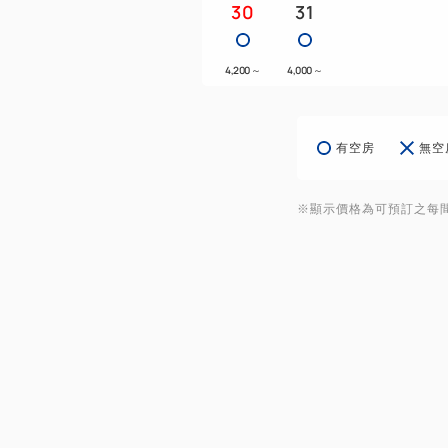
30
31
4,200
～
4,000
～
有空房
無空
※顯示價格為可預訂之每間