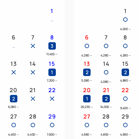
* 電熱水壺
1
1
* 保險箱
4,000
～
6
7
8
6
7
8
* 消毒/除臭噴霧
3
11,400
～
4,280
～
4,280
～
4,280
～
* 獨立浴室和衛生間
13
14
15
13
14
15
1
2
2
【入住人數】2位成人+2位兒
7,200
～
5,080
～
4,880
～
4,080
～
20
21
22
20
21
22
■關於兒童同床（小學及以下年
2
1
2
6,080
～
20,230
～
14,000
～
9,400
～
小學及以下年齡層的兒童可免
27
28
29
27
28
29
（如果每個孩子需要一套床上
4,400
～
4,400
～
7,600
～
4,680
～
4,800
～
4,680
～