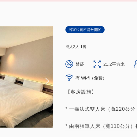
浴室和廁所是分開的
成人
2
人
1
房
禁菸
21.2平方米
有 Wi-fi（免費）
【客房設施】
* 一張法式雙人床（寬220公分 
* 由兩張單人床（寬110公分