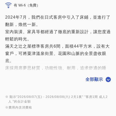
有 Wi-fi（免費）
2024年7月，我們在日式客房中引入了床鋪，並進行了
翻新，煥然一新。
室內裝潢、家具等都經過了徹底的重新設計，讓您度過
輕鬆的時光。
滿天之辻之屋標準客房共6間，面積44平方米，設有大
窗戶，可將粟津溫泉街景、花園和山脈的全景盡收眼
底。
床採用席夢思材質，功能性強、耐用，追求舒適的睡
眠，給您高品質的睡眠和清爽的醒來。
全部顯示
*房間容量為4人，如果超過4人，將提供2張床+蒲團。
※ 顯示"
2026/08/07(五)
- 2026/08/08(六)
2天1夜
" "
客房1間 成人2
人
"的合計金額
※費用內含消費稅