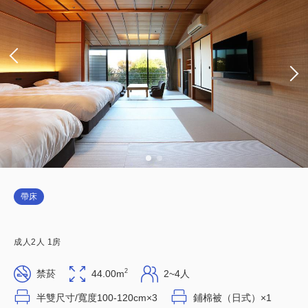
帶床
成人
2
人
1
房
2
禁菸
44.00m
2~4人
半雙尺寸/寬度100-120cm×3
鋪棉被（日式）×1