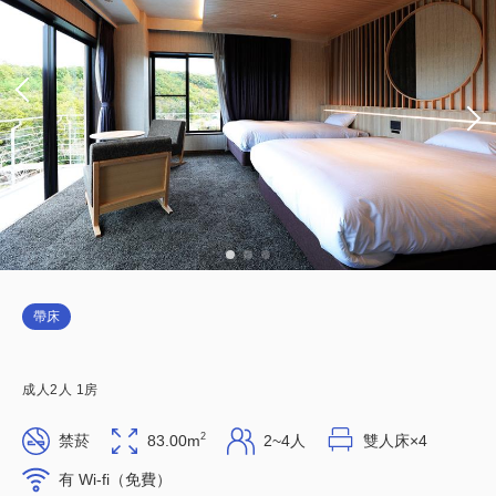
帶床
成人
2
人
1
房
2
禁菸
83.00m
2~4人
雙人床×4
有 Wi-fi（免費）