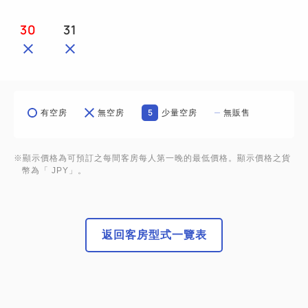
30
31
5
有空房
無空房
少量空房
無販售
※顯示價格為可預訂之每間客房每人第一晚的最低價格。顯示價格之貨
幣為「 JPY」。
返回客房型式一覽表