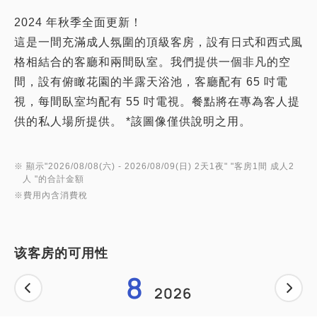
2024 年秋季全面更新！
這是一間充滿成人氛圍的頂級客房，設有日式和西式風
格相結合的客廳和兩間臥室。我們提供一個非凡的空
間，設有俯瞰花園的半露天浴池，客廳配有 65 吋電
視，每間臥室均配有 55 吋電視。餐點將在專為客人提
※ 顯示"
2026/08/08(六)
- 2026/08/09(日)
2天1夜
" "
客房1間 成人2
人
"的合計金額
※費用內含消費稅
该客房的可用性
8
2026