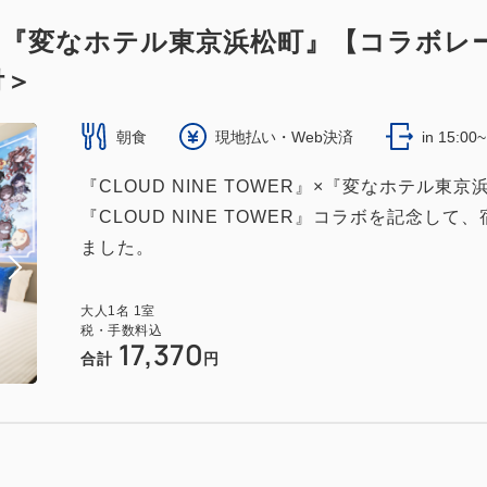
WER』×『変なホテル東京浜松町』【コラ
付＞
朝食
現地払い・Web決済
in 15:00
『CLOUD NINE TOWER』×『変なホテル
『CLOUD NINE TOWER』コラボを記念
ました。
大人
1
名
1
室
税・手数料込
17,370
合計
円