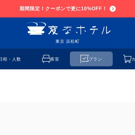
期間限定！クーポンで更に10%OFF！
東京 浜松町
日程・人数
客室
プラン