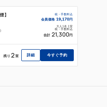
煙】
税・手数料込
19,170
会員価格
円
大人
1
名
1
室
税・手数料込
料）
21,300
合計
円
2
詳細
今すぐ予約
残り
室