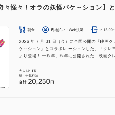
 奇々怪々！オラの妖怪バケ～ション】
朝食
現地払い・Web決済
in 15:00
2026 年 7 月 31 日（金）に全国公開の『
ケ～ション』とコラボレ ーションした、「クレヨ
より登場！ 一昨年、昨年に公開された「映画クレ
大人
1
名
1
室
税・手数料込
20,250
合計
円