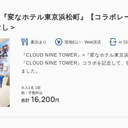
WER』×『変なホテル東京浜松町』【コラ
なし＞
素泊まり
現地払い・Web決済
in 1
『CLOUD NINE TOWER』×『変なホテル
『CLOUD NINE TOWER』コラボを記念
ました。
大人
1
名
1
室
税・手数料込
16,200
合計
円