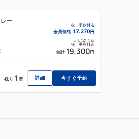
ボレー
税・手数料込
17,370
会員価格
円
大人
1
名
1
室
税・手数料込
19,300
料）
合計
円
1
詳細
今すぐ予約
残り
室