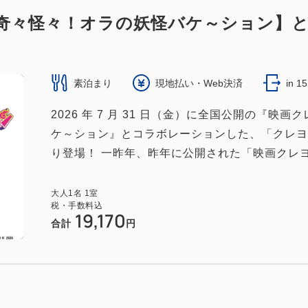
 奇々怪々！オラの妖怪バケ～ション】
素泊まり
現地払い・Web決済
in 1
2026 年 7 月 31 日（金）に全国公開の『
ケ～ション』とコラボレーションした、「クレヨン
り登場！ 一昨年、昨年に公開された「映画クレヨ
大人
1
名
1
室
税・手数料込
19,170
合計
円