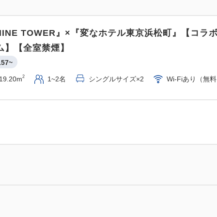
 NINE TOWER』×『変なホテル東京浜松町』【コラ
ム】【全室禁煙】
157~
2
19.20m
1~2名
シングルサイズ×2
Wi-Fiあり（無