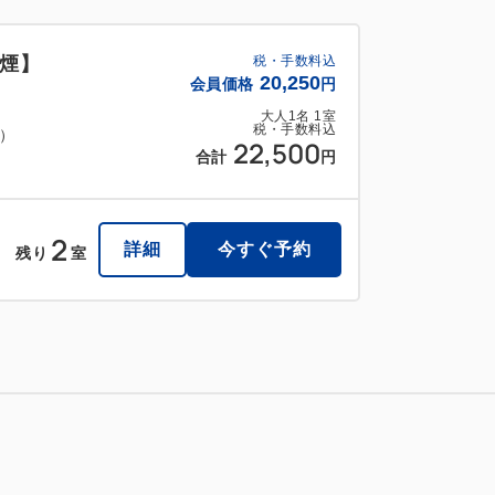
煙】
税・手数料込
20,250
会員価格
円
大人
1
名
1
室
税・手数料込
料）
22,500
合計
円
2
詳細
今すぐ予約
残り
室