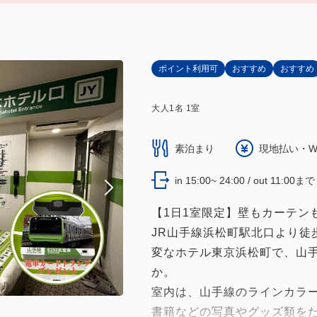
ポイント利用可
おすすめ
おすすめ
大人
1
名
1
室
素泊まり
現地払い・W
in 15:00~ 24:00 / out 11:00まで
【1日1室限定】壁もカーテン
JR山手線浜松町駅北口より徒
変なホテル東京浜松町で、山
か。
室内は、山手線のラインカラ
書籍などの写真やグッズ類を