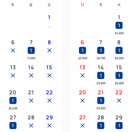
木
金
土
日
月
火
として、ギネスにも登録され
1
1
★*変なホテル４大魅力*★
1
1．新★感覚のロボットホテル
24,500
フロントではヒューマノイ
6
7
8
6
7
8
近未来的な非日常へいざな
1
1
1
1
17,000
23,500
22,700
26,500
2．話題のクリーニング機「LG 
13
14
15
13
14
15
クローゼット型のホームク
1
1
内部をスチームで満たすこ
23,500
26,200
衣類の除菌や除臭が可能。
20
21
22
20
21
22
花粉・ホコリなどの汚れを
1
1
25,200
32,500
3．便利なアクセス
27
28
29
27
28
29
都営地下鉄「大門」駅B4出
1
1
1
り徒歩2分、東京モノレール「