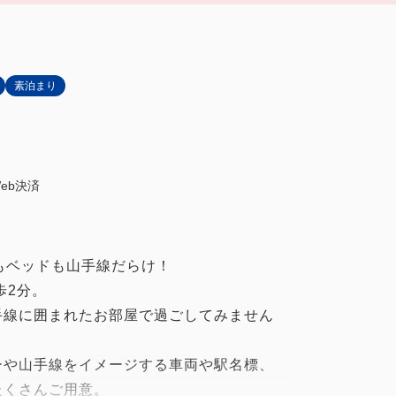
素泊まり
eb決済
もベッドも山手線だらけ！
歩2分。
手線に囲まれたお部屋で過ごしてみません
ーや山手線をイメージする車両や駅名標、
たくさんご用意。