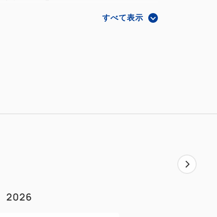
楽しみください。
すべて表示
にしたオリジナルトランプをプレゼント
。
プのみお持ち帰り頂けます。
導入し、ワクワクと
ホテルです。
」という意思が込められ、
ある、
2026
んな「変なホテル」は
として働いたホテル」