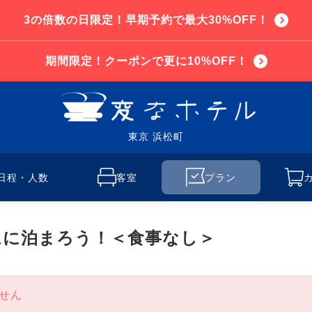
3の倍数の日限定！早期予約で最大30%OFF！
期間限定！クーポンで更に10%OFF！
東京 浜松町
日程・人数
客室
プラン
ムに泊まろう！＜食事なし＞
せん