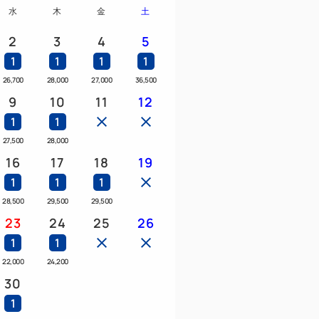
水
木
金
土
ました。
2
3
4
5
1
1
1
1
！
26,700
28,000
27,000
36,500
ド（人型ロボット）がお出迎え！
9
10
11
12
います♪
1
1
27,500
28,000
Styler」を全室導入
16
17
18
19
リーニング機。
1
1
1
とで、洗濯機では洗えない
28,500
29,500
29,500
さらに、振動によりシワ取りや
23
24
25
26
落とすこともできます。
1
1
22,000
24,200
30
口より徒歩1分、JR「浜松町」駅北口よ
1
浜松町」駅中央口から徒歩約4分