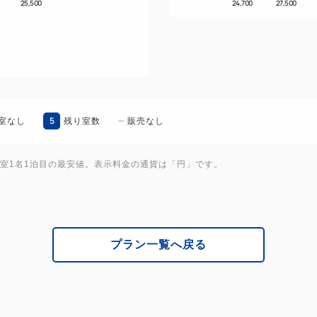
25,500
24,700
27,500
ビジネスに、観光にとても
4．全室Wi-Fi無料＆49型4K
撮り貯めたお写真をSNSに
5
室なし
残り室数
販売なし
1室1名1泊目の最安値。表示料金の通貨は「円」です。
プラン一覧へ戻る