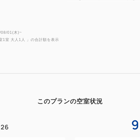
思う存分山手線の雰囲気をお
■＜プラン特典（お土産）＞
山手線電車カードをモチーフ
8/01(木)~
室1室 大人1人
」の合計額を表示
※1予約につき1個となります
※お土産のオリジナルトラン
JR東日本商品化許諾済
★*CONCEPT*★
「変なホテル」は先進技術を
このプランの空室状況
心地よさを追求したロボット
「変」には「変化しつづける
9
目指すは、常識を超えた先に
26
かつてない感動と快適性。そ
「初めてロボットがスタッフ