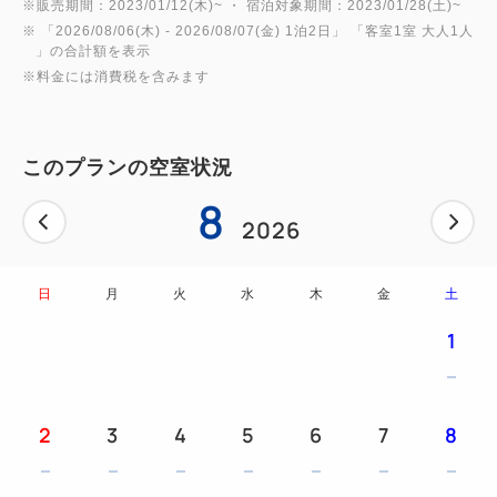
来することはできません。
※販売期間：2023/01/12(木)~ ・ 宿泊対象期間：2023/01/28(土)~
※ 「
2026/08/06(木)
- 2026/08/07(金)
1泊2日
」 「
客室1室 大人1人
」の合計額を表示
--------------------------------------------------------------------
※料金には消費税を含みます
----
■※POINT※■
①JR小松駅に隣接
このプランの空室状況
②館内にマンガコーナー設置
8
③自動クリーニングマシン「LGスタイラー」全室完
2026
備
日
月
火
水
木
金
土
■※近隣施設情報※■
1
『こまつの杜』徒歩約 ３０秒
超大型のダンプトラック930Eや油圧ショベル
PC4000には、搭乗することも可能！さらに、親子で
2
3
4
5
6
7
8
楽しめる施設が盛り沢山！