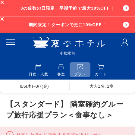
3の倍数の日限定！早期予約で最大30%OFF！
期間限定！クーポンで更に10%OFF！
小松駅前
日程・人数
客室
プラン
カート
8/6(木)~8/7(金)
大人1名, 1室
【スタンダード】 隣室確約グルー
プ旅行応援プラン＜食事なし＞
検索した条件に該当する客室がありません