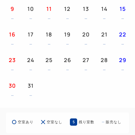
『サイエンスヒルズこまつ』徒歩約 ３分
9
10
11
12
13
14
15
大人も子供も楽しい「未来を創る ひとづくり、もの
づくり。」をテーマにした科学館。日本最大級のドー
ム型3Dシアターではプラネタリウム、サイエンス
16
17
18
19
20
21
22
等、4Kプロジェクターで迫力満点の映像が楽しめま
す！
23
24
25
26
27
28
29
『航空プラザ』車約 １０分
小型レジャースポーツ機から自衛隊のジェット戦闘機
まで17機の実機を展示しており日本海側唯一の航空
30
31
資料館。 日本最大級の飛行機型屋内大型遊具を備え
た親子で楽しいプレイランドも大人気！
『日本自動車博物館』車約 １８分
明治34年から平成初年代までの国内外の名車を500台
5
空室あり
空室なし
残り室数
販売なし
展示！ 日本ではここでしか見ることのできない車や