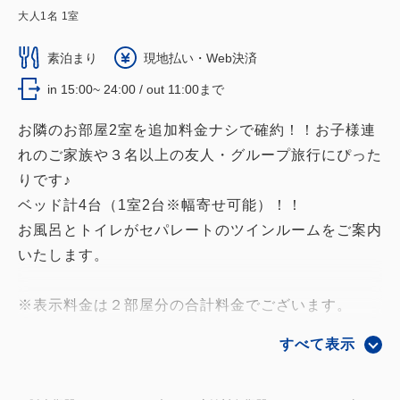
大人
1
名
1
室
素泊まり
現地払い・Web決済
in 15:00~ 24:00 / out 11:00まで
お隣のお部屋2室を追加料金ナシで確約！！お子様連
れのご家族や３名以上の友人・グループ旅行にぴった
りです♪
ベッド計4台（1室2台※幅寄せ可能）！！
お風呂とトイレがセパレートのツインルームをご案内
いたします。
※表示料金は２部屋分の合計料金でございます。
★当日は１部屋ずつ、各お部屋毎の代表者様のお名前
すべて表示
で順番にチェックインをお願い致します。
※コネクティングルームではないため、客室内で行き