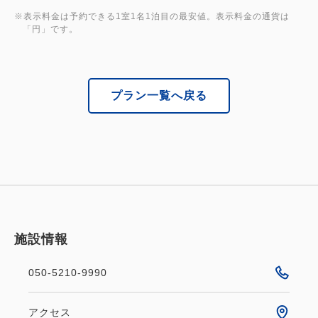
実際に映画に登場した車も！
※表示料金は予約できる1室1名1泊目の最安値。表示料金の通貨は
「円」です。
----------お車でお越しのお客様へ----------
当館は、敷地内駐車場及び提携駐車場のご用意はござ
いません。 近隣コインパーキングをご利用ください
プラン一覧へ戻る
ませ。
近隣コインパーキング情報は、公式サイト＞アクセス
よりご確認くださいませ。
【お荷物の積み下ろし】
当館隣接の小松駅東口広場内のロータリー、名鉄協商
小松駅東口広場（入庫より３０分以内無料）をご利用
ください。
施設情報
------------------------------------------------------
050-5210-9990
アクセス