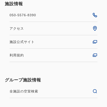
施設情報
ディソープ、ボディタオル、ドライヤーを高品質な製
品へと変更し、シェービングフォームを追加でご用
050-5576-8390
意。
最上級のおもてなしを五感で感じていただくサービス
アクセス
として、ロビーエリアにてフレグランスと癒しのミュ
ージックでお客様をお出迎えいたします。
施設公式サイト
★*POINT*★
利用規約
JR京都駅 八条口から徒歩2分の抜群の立地！
清水寺、二条城、金閣寺などの観光名所までアクセス
良好♪
旅行の定番である”京都”で、
グループ施設情報
観光や美味しいグルメ、ショッピングを是非お楽しみ
全施設の空室検索
ください！