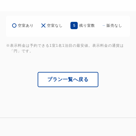
がついているので、荷物もお手軽に！
是非この機会にお試しくださいませ。
5
空室あり
空室なし
残り室数
販売なし
~~~~~~~~~~~~~~~~~~~~~~~~~~~~~~~~~~~~~~☆
※表示料金は予約できる1室1名1泊目の最安値。表示料金の通貨は
「円」です。
★*INFORMARION*★
2025年7月1日より変なホテル京都八条口駅前は
変なホテルプレミア 京都駅八条口前に新しく生まれ
プラン一覧へ戻る
変わりました。
もみ殻を原材料に使用した歯ブラシ、プラスチック素
材を抑制したスリッパ、
再生PETで作られたシューシャインペーパー、スキ
ンケアセット(メイク落とし・洗顔料・化粧水・クリ
ーム)を導入。
客室アメニティのシャンプー・コンディショナー・ボ