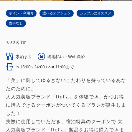
ポイント利用可
選べるオプション
カップルにオススメ
食事なし
大人
2
名
1
室
素泊まり
現地払い・Web決済
in 15:00~ 24:00 / out 11:00まで
「美」に関してゆるぎないこだわりを持っているあな
たのために。
大人気美容ブランド「ReFa」を体験でき、かつお得
に購入できるクーポンがついてくるプランが誕生しま
した！
実際に使用していただき、宿泊特典のクーポンで 大
人気美容ブランド「ReFa」製品をお得に購入できま