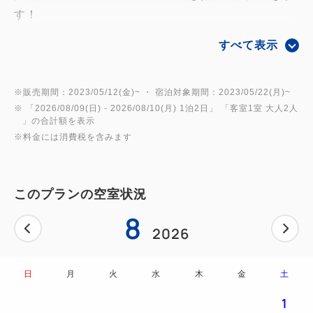
す！
ReFaの人気の「美」アイテムを客室にご用意してお
すべて表示
ります。
ReFaのアイテムで驚きの体験と、癒しのひと時をお
過ごしください。
※販売期間：2023/05/12(金)~ ・ 宿泊対象期間：2023/05/22(月)~
※ 「
2026/08/09(日)
- 2026/08/10(月)
1泊2日
」 「
客室1室 大人2人
＜体験できるアイテム＞
」の合計額を表示
・ReFa ファインバブルピュア
※料金には消費税を含みます
10秒で始まる、エステ級の肌。肌あたりにこだわり
ながら美容効果を求めたい方向けのシャワーヘッド。
・ReFaビューティックドライヤープロ
このプランの空室状況
プロフェッショナルの技を再現し、まとまりも、ツ
8
ヤも、速乾も叶えるメソッドを凝縮したドライヤー。
2026
・ReFaビューティックストレートアイロン
水・熱・圧のダメージを抑えてうるおいのあるスト
日
月
火
水
木
金
土
レートヘアへ導くストレートアイロン。
1
・ReFaビューテックシャンプー＆トリートメント