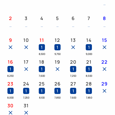
たっぷりの泡ときしみにくい指どおりを両立したシ
ャンプー
2
3
4
5
6
7
8
髪表面をつるんとコートしながらじっくり髪内部を
補修するトリートメント
9
10
11
12
13
14
15
＜特典＞
1
1
1
・雪肌精スキンケア4点セット（クレンジング／洗顔
8,500
9,750
9,000
／化粧水／乳液 各1つ）人数分のプレゼント付き
16
17
18
19
20
21
22
・宿泊するとオンラインサイトB Happy で使用でき
1
1
1
1
るクーポン総額8,000円のプレゼントがついてきま
8,250
7,600
7,250
8,500
す！※クーポンの行使は B Happy 初回利用者に限り
23
24
25
26
27
28
29
ます
1
1
1
1
1
1
・LEDライト付きの鏡（プラン限定）※お持ち帰り
8,000
7,250
8,100
7,850
7,600
7,850
はできませんのでご了承ください。
30
31
ドライヤー、ストレートアイロン、スキンケアセット