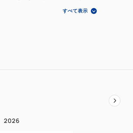
ご案内をご参照ください）
すべて表示
AY２山陽新幹線編EX」をテレビに繋いでプ
リジナルキーホルダーを1室につき1個プ
（大人の方お1人様につき1枚のみ。小学生
物館にてご購入ください。）
みのお渡しとなります。
希望のお客様は当館へお問い合わせくだ
日の詳細は京都鉄道博物館のHPを必ずご確
は休館となります※2024年9月時点）
2026