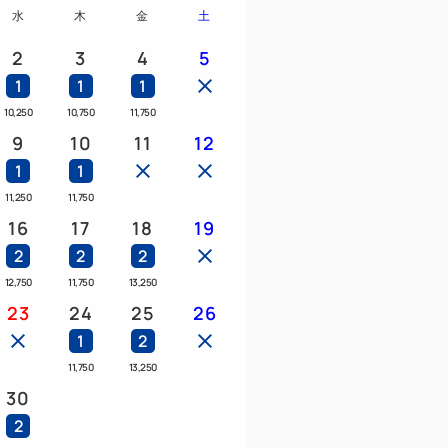
水
木
金
土
致します！！
海道・山陽新幹線をお部屋で見れます！
2
3
4
5
ちに大興奮間違いなし！！
1
1
1
10,250
10,750
11,750
え方が多少異なりますので御了承下さいま
9
10
11
12
1
1
11,250
11,750
16
17
18
19
部屋を確約でご用意！
2
2
2
名様につきお子様1人無料
12,750
11,750
13,250
2名無料
23
24
25
26
ですので、お子様は添い寝になります）
1
2
11,750
13,250
子供用ガウン・キッズアメニティを無料で
30
2
ディスポンジ、歯ブラシ、スリッパが入