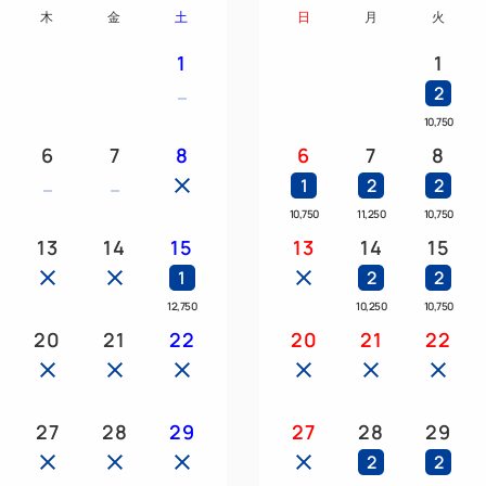
木
金
土
日
月
火
新幹線が見える部屋でご案内
東京～新大阪～博多を繋ぐ東
1
1
目の前を走り抜ける新幹線た
2
10,750
※お部屋によって新幹線の見
6
7
8
6
7
8
せ。
1
2
2
10,750
11,250
10,750
◎◎◎プラン特典◎◎◎
13
14
15
13
14
15
・新幹線が見えるツインのお
1
2
2
・ご家族には嬉しい！大人１
12,750
10,250
10,750
※大人2名様の場合 お子様
20
21
22
20
21
22
（ベット2台のツインルーム
・お子様には追加のタオル・
27
28
29
27
28
29
人数分ご用意！
2
2
（キッズアメニティには、ボ