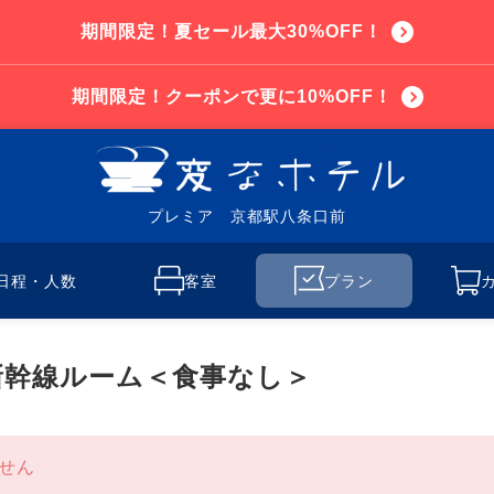
期間限定！夏セール最大30%OFF！
期間限定！クーポンで更に10%OFF！
プレミア 京都駅八条口前
日程・人数
客室
プラン
新幹線ルーム＜食事なし＞
せん