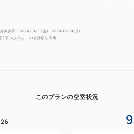
小物もあります！（※1下記
・「電車でGO！PLUG＆PL
レイして頂けます！
・「当プラン限定！」非売品オ
対象期間：2024/03/01(金)~ 2026/12/28(月)
室1室 大人2人
」の合計額を表示
レゼント！
■京都鉄道博物館入場券付き！
以下のお子様分は京都鉄道博
※入場券はチェックイン後の
チェックイン前に受け取りご
さいませ。
このプランの空室状況
※休館日がございます。休館
認ください。
9
（基本は毎週水曜日、年末年始
26
鉄道ファン必見