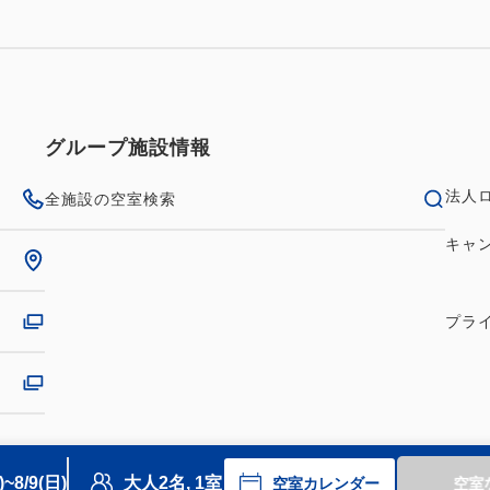
ます。
★*POINT*★
JR京都駅 八条口から徒歩2分
清水寺、二条城、金閣寺などの
グループ施設情報
旅行の定番である”京都”で、
法人
全施設の空室検索
観光や美味しいグルメ、ショ
キャ
（※1）
・お部屋に備え付けのためお
プラ
・チェックイン時にお部屋を
ちゃ、その他小物をご案内し
万一ご利用後に紛失、破損等
す。予めご了承の上ご予約く
)~8/9(日)
大人2名, 1室
空室カレンダー
空室