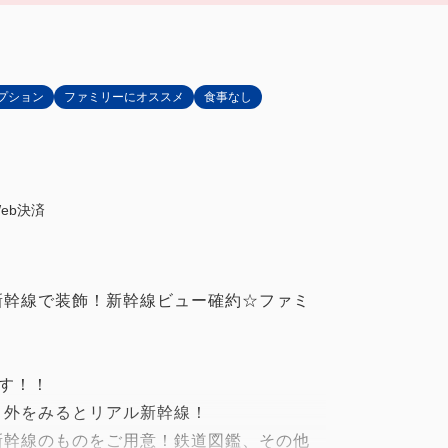
プション
ファミリーにオススメ
食事なし
eb決済
新幹線で装飾！新幹線ビュー確約☆ファミ
す！！
！外をみるとリアル新幹線！
新幹線のものをご用意！鉄道図鑑、その他