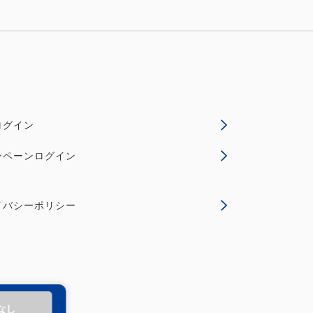
の抜群の立地！
観光名所までアクセス良好♪
ログイン
ッピングを是非お楽しみください！
ンペーンログイン
持ち帰りはいただけません。
イバシーポリシー
ご案内し、備え付けの寝具、ゲーム、おも
、ご署名を頂戴いたします。
損害が発生した場合は実費を申し受けま
ださい。
なし