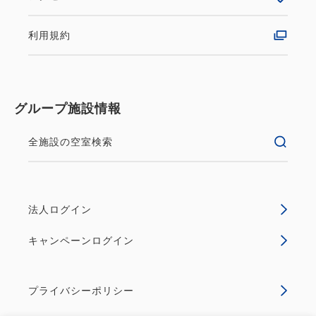
大阪メトロ御堂筋心斎橋駅からホテルまで徒歩約5分
利用規約
南海難波駅からホテルまでは徒歩約12分
心斎橋大丸前(バス)からホテルまで徒歩約5分
ホテル日航大阪 1階玄関前(バス)ホテルまで徒歩約4
分
グループ施設情報
天然温泉のある変なホテル大阪関西空港、変なホテル
全施設の空室検索
奈良と姉妹ホテルとなっておりますので、
変なホテル巡りはいかがでしょうか？
★*変なホテル５大魅力*★
法人ログイン
１．新★感覚のロボットホテル！
キャンペーンログイン
フロントではロボットがお出迎え！
近未来的な非日常へいざないます♪
プライバシーポリシー
２．便利なアクセス