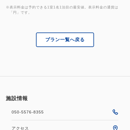
・大阪名物道頓堀グリコサインまで徒歩約5分！
※表示料金は予約できる1室1名1泊目の最安値。表示料金の通貨は
「円」です。
・あの人気テーマパークUSJへのアクセスも良好！
→JR難波駅（大和路線）～ユニバーサルシティ駅ま
で約30分
プラン一覧へ戻る
・4大ドームの1つ京セラドームや、天守閣のあるラ
イブ会場大阪城ホール利用にも！
→心斎橋駅（長堀鶴見緑地線）～ドーム前千代崎まで
約20分
→心斎橋駅（長堀鶴見緑地線）～大阪城公園駅まで約
25分
施設情報
・心安らぐ海遊館への観光もいかがですか？
050-5576-8355
→心斎橋駅（御堂筋線）→大阪港駅まで約35分
※アクセスは一例です
アクセス