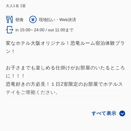
大人
1
名
1
室
朝食
現地払い・Web決済
in 15:00~ 24:00 / out 11:00まで
変なホテル大阪オリジナル！恐竜ルーム宿泊体験プラ
ン！
お子さまでも楽しめる仕掛けがお部屋のいたるところ
に！！！
恐竜好きの方必見！１日2室限定のお部屋でホテルス
テイをご堪能ください。
お子様連れのご家族に大大大好評です♪
すべて表示
恐竜のお土産もついてくる！！！