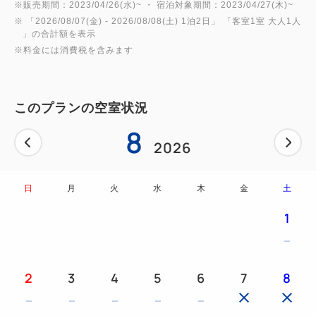
※お土産の種類はランダムとなります。
※販売期間：2023/04/26(水)~ ・ 宿泊対象期間：2023/04/27(木)~
※ 「
2026/08/07(金)
- 2026/08/08(土)
1泊2日
」 「
客室1室 大人1人
※お土産の交換は致しかねますので、予めご了承くだ
」の合計額を表示
さい。
※料金には消費税を含みます
※お土産はお持ち帰り可能です。是非お家でもお楽し
みください。
このプランの空室状況
8
■朝食内容（7:00～10:30ラストオーダー）
2026
和洋食ビュッフェ ～ドリンクバー 付き～
大阪を感じるたこ焼きをはじめ、
日
月
火
水
木
金
土
バラエティ豊かなメニューを取り揃えた朝食ビュッフ
1
ェです♪
(一部メニューは日替わりです)
観光前のお食事におススメです！
2
3
4
5
6
7
8
■お召し上がり方法