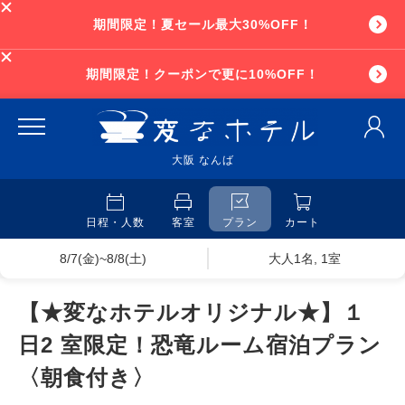
期間限定！夏セール最大30%OFF！
期間限定！クーポンで更に10%OFF！
大阪 なんば
日程・人数
客室
プラン
カート
8/7(金)~8/8(土)
大人1名, 1室
【★変なホテルオリジナル★】１
日2 室限定！恐竜ルーム宿泊プラン
〈朝食付き〉