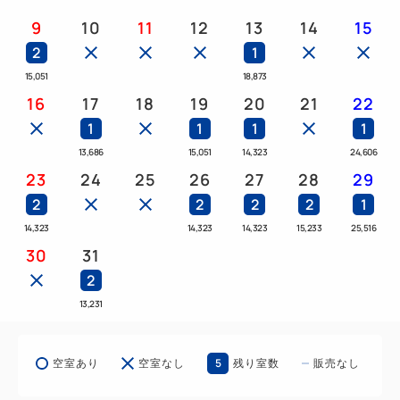
ご宿泊者様のお名前とお部屋番号をレストランスタッ
9
10
11
12
13
14
15
フにお伝えください。
2
1
※同室の方とバラバラでお召し上がりいただく場合
15,051
18,873
は、
16
17
18
19
20
21
22
その旨をレストランスタッフにお伝えください。
1
1
1
1
13,686
15,051
14,323
24,606
23
24
25
26
27
28
29
ロボットが出迎えるホテルに泊まってみませんか？
2
2
2
2
1
14,323
14,323
14,323
15,233
25,516
非対面型で大人気の恐竜(ロボット)チェックイン・チ
30
31
ェックアウト♪
2
13,231
*★*★*★ファッション最先端の街アメリカ村に位置
する当ホテルは、
大阪観光地へのアクセスに最適！！★*★*★*
5
空室あり
空室なし
残り室数
販売なし