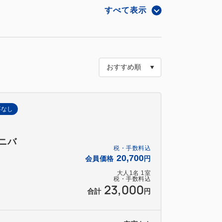
すべて表示
事なし
ニバ
税・手数料込
20,700
会員価格
円
大人
1
名
1
室
税・手数料込
学生以下）
23,000
合計
円
の添い寝にて承ります。
必要な場合は、大人1名様としてご予約くだ