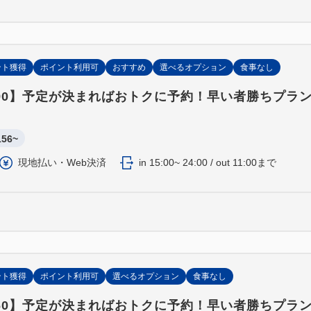
さい。）
小学生と大人の方の合計が３
てご用意します。
ント獲得
ポイント利用可
おすすめ
選べるオプション
食事なし
90】予定が決まればおトクに予約！早い者勝ちプラン
156~
現地払い・Web決済
in 15:00~ 24:00 / out 11:00まで
ント獲得
ポイント利用可
選べるオプション
食事なし
60】予定が決まればおトクに予約！早い者勝ちプラ