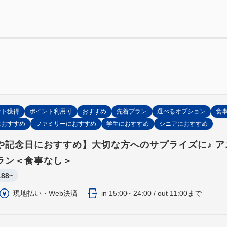
・加湿機能付き空気清浄機
・42V型液晶テレビ
・トイレ（温水洗浄機能付）
・冷蔵庫（空庫）
・ドライヤー
・電気ポット
・セキュリティボックス
・除菌/消臭スプレー
ント獲得
ポイント利用可
おすすめ
先着プラン
選べるオプション
食
におすすめ
ファミリーにおすすめ
学生におすすめ
シニアにおすすめ
・バス／トイレ／洗面独立
や記念日におすすめ】大切な方へのサプライズに♪ ア
【定員】 大人2名＋添い寝2名
ラン＜食事なし＞
188~
■お子様の添い寝について（小
現地払い・Web決済
in 15:00~ 24:00 / out 11:00まで
小学生以下のお子様は、無料
（お子様1名につき寝具1組が