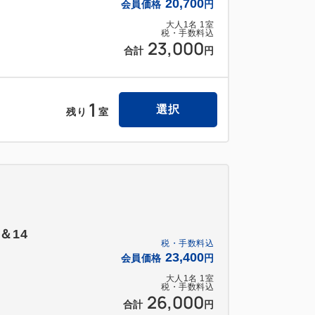
20,700
会員価格
円
大人
1
名
1
室
税・手数料込
23,000
合計
円
1
選択
残り
室
＆14
税・手数料込
23,400
会員価格
円
大人
1
名
1
室
税・手数料込
26,000
合計
円