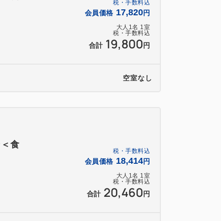
税・手数料込
17,820
会員価格
円
大人
1
名
1
室
税・手数料込
19,800
合計
円
空室なし
ン＜食
税・手数料込
18,414
会員価格
円
大人
1
名
1
室
税・手数料込
20,460
合計
円