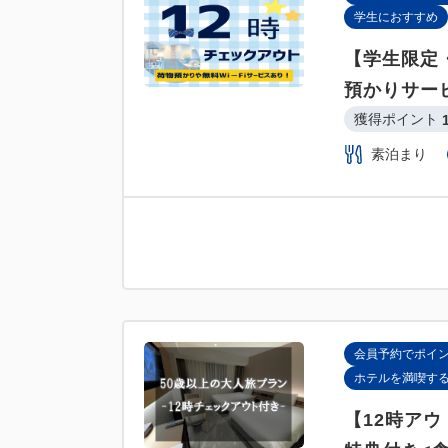
学生におすすめ
【学生限定・
預かりサー
獲得ポイント 
素泊まり
会員予約でポイ
ホテルを満喫す
【12時ア