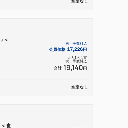
空室なし
名以上のご利用の場合はベッドをくっつけ
♪＜
税・手数料込
17,226
会員価格
円
大人
1
名
1
室
税・手数料込
19,140
合計
円
空室なし
ン＜食