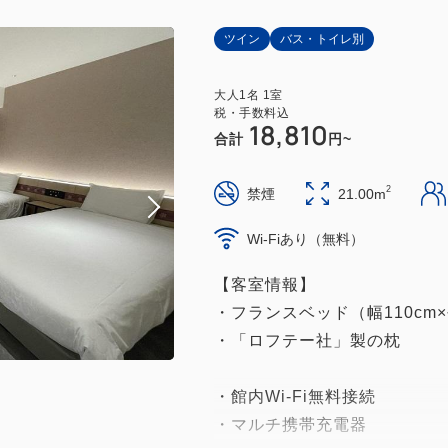
ツイン
バス・トイレ別
大人
1
名
1
室
税・手数料込
18,810
合計
円~
2
禁煙
21.00m
Wi-Fiあり（無料）
【客室情報】
・フランスベッド（幅110cm×
・「ロフテー社」製の枕
・館内Wi-Fi無料接続
・マルチ携帯充電器