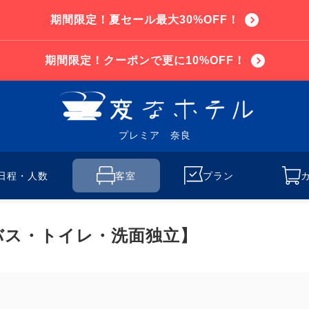
期間限定！夏セール最大30%OFF！
期間限定！クーポンで更に10%OFF！
プレミア 奈良
日程・人数
客室
プラン
バス・トイレ・洗面独立】