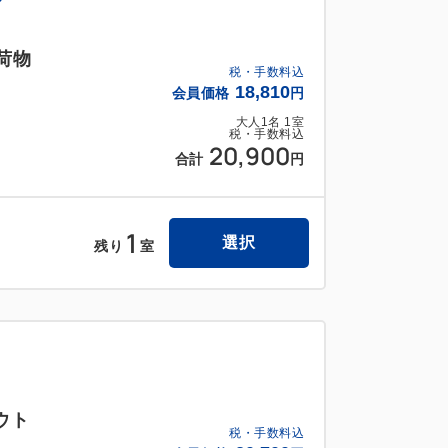
荷物
税・手数料込
18,810
会員価格
円
大人
1
名
1
室
税・手数料込
20,900
合計
円
1
選択
残り
室
ウト
税・手数料込