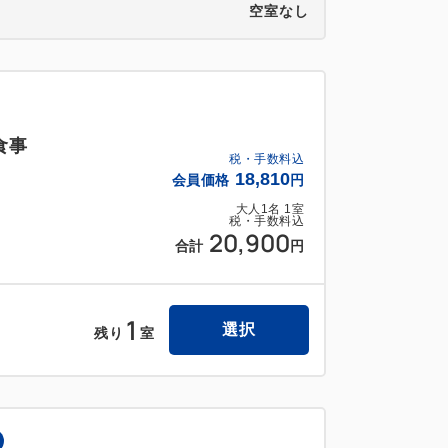
空室なし
食事
税・手数料込
18,810
会員価格
円
大人
1
名
1
室
税・手数料込
20,900
合計
円
1
選択
残り
室