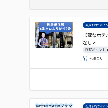
会員予約でポイ
【変なホテ
なし＞
獲得ポイント 
素泊まり
会員予約でポイ