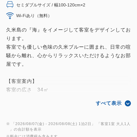
セミダブルサイズ / 幅100-120cm×2
Wi-Fiあり（無料）
久米島の『海』をイメージして客室をデザインしてお
ります。
客室でも優しい色味の久米ブルーに囲まれ、日常の喧
騒から離れ、心からリラックスいただけるようなお部
屋です。
【客室案内】
客室の広さ 34㎡
ベッドサイズ 120cm×195cm（2台／シモンズベッ
すべて表示
ド）
ソファベッド 90cm×180cm（1台）
※3名以上でご利用の場合はソファベッドでのご用意
※ 「
2026/08/07(金)
- 2026/08/08(土)
1泊2日
」 「
客室1室 大人1人
」の合計額を表示
となります。
※料金には消費税を含みます