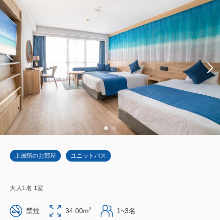
上層階のお部屋
ユニットバス
大人
1
名
1
室
2
禁煙
34.00m
1~3名