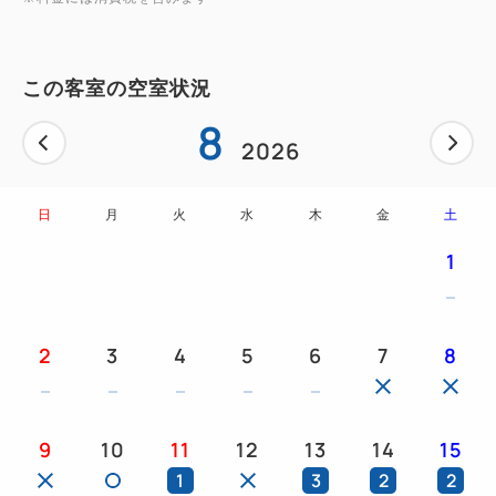
【客室設備】
無料Wi-Fi（全室）・禁煙ルーム・ユニットバス・ウ
この客室の空室状況
ォシュレット付きトイレ・テレビ・セーフティボック
8
ス・冷暖房・冷蔵庫・ハンガー・ヘアドライヤー・湯
2026
沸かしポット・消臭スプレー・電話・コンセント
日
月
火
水
木
金
土
【客室アメニティ】
1
お茶セット・シャンプー・コンディショナー・ボディ
ソープ・ハンドソープ・バスタオル・フェイスタオ
ル・パジャマ・歯ブラシセット・ヘアブラシ・カミソ
2
3
4
5
6
7
8
リ・綿棒・スリッパ
【お子様の添い寝について】
9
10
11
12
13
14
15
お子様の添い寝（食事・寝具不要）は未就学児で、既
1
3
2
2
存のベット1台（ソファベット、エキストラベッドを