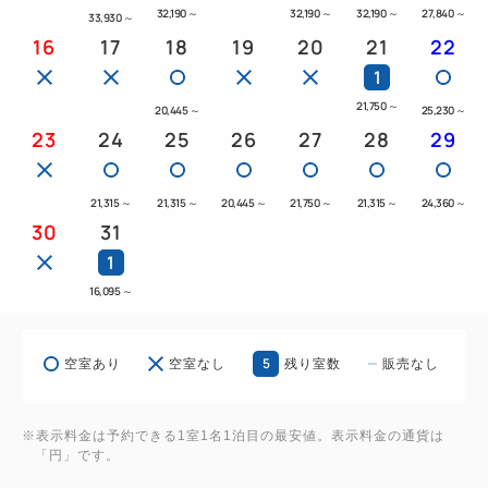
除く）につき1名様までとさせていただきます。
32,190
～
32,190
～
32,190
～
27,840
～
33,930
～
16
17
18
19
20
21
22
超過人数でご予約の場合は、現地にて追加代金また
1
は、追加のお部屋のご予約が必要となります。
21,750
～
20,445
～
25,230
～
23
24
25
26
27
28
29
21,315
～
21,315
～
20,445
～
21,750
～
21,315
～
24,360
～
30
31
1
16,095
～
5
空室あり
空室なし
残り室数
販売なし
※表示料金は予約できる1室1名1泊目の最安値。表示料金の通貨は
「円」です。