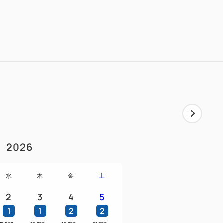
cm（2台／シモンズベッド）
ルーム・ユニットバス・ウォシュレット付きト
庫・ハンガー・ヘアドライヤー・湯沸かし
・コンセント
2026
ー・ボディソープ・ハンドソープ・バスタ
ッパ
水
木
金
土
2
3
4
5
不要）は未就学児で、既存のベット1台（ソ
1
1
2
2
ドを除く）につき1名様までとさせていただ