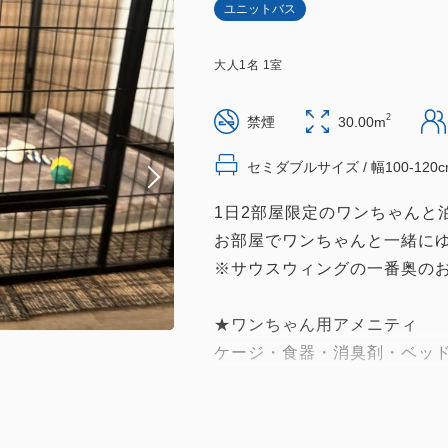
ユニットバス
大人
1
名
1
室
2
禁煙
30.00m
セミダブルサイズ / 幅100-120c
1日2部屋限定のワンちゃんと
お部屋でワンちゃんと一緒に
※サウスウィングの一番奥の
★ワンちゃん用アメニティ
ケージ・食器・消臭剤・ベッ
袋・コロコロ・ウェットティ
出）