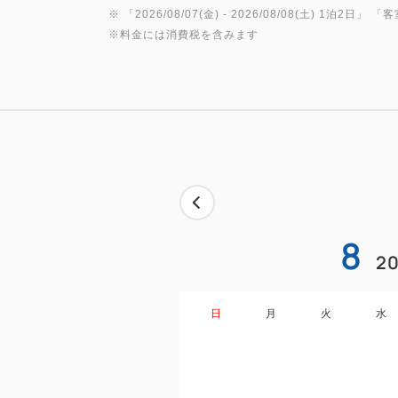
※ 「
2026/08/07(金)
- 2026/08/08(土)
1泊2日
」 「
客
※料金には消費税を含みます
8
20
日
月
火
水