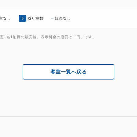
5
室なし
残り室数
販売なし
1室1名1泊目の最安値。表示料金の通貨は「円」です。
客室一覧へ戻る