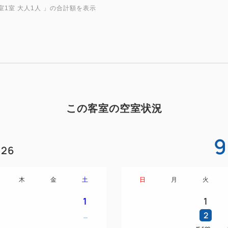
【客室案内】
室1室 大人1人
」の合計額を表示
客室の広さ 30㎡
ベッドサイズ 120cm×195
【客室設備】
無料Wi-Fi（全室）・禁煙
イレ・テレビ・冷暖房・冷蔵
この客室の空室状況
ポット・消臭スプレー・電話
【客室アメニティ】
9
26
シャンプー・コンディショナ
オル・フェイスタオル・スリ
木
金
土
日
月
火
【お子様の添い寝について】
1
1
お子様の添い寝（食事・寝具
2
ファベット、エキストラベッ