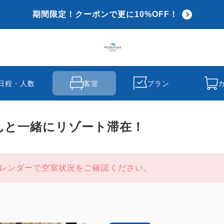
期間限定！クーポンで更に10%OFF！
日程・人数
客室
プラン
んと一緒にリゾート滞在！
レンダーで空室状況をご確認ください。