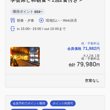
獲得ポイント 
654~
朝食・夕食
現地払い・Web決済
in 15:00~ 19:00 / out 10:00まで
税・手数料込
71,982
会員価格
円
大人
2
名
1
室
税・手数料込
79,980
合計
円
空室なし
会員予約でポイント獲得
ポイント利用可