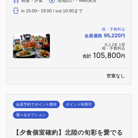
朝食・夕食
現地払い・Web決済
in 15:00~ 19:00 / out 10:00まで
税・手数料込
95,220
会員価格
円
大人
2
名
1
室
税・手数料込
105,800
合計
円
空室なし
会員予約でポイント獲得
ポイント利用可
選べるオプション
【夕食個室確約】北陸の旬彩を愛でる