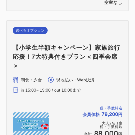
空室なし
選べるオプション
【小学生半額キャンペーン】家族旅行
応援！7大特典付きプラン＜四季会席
＞
朝食・夕食
現地払い・Web決済
in 15:00~ 19:00 / out 10:00まで
税・手数料込
79,200
会員価格
円
大人
2
名
1
室
税・手数料込
88,000
合計
円