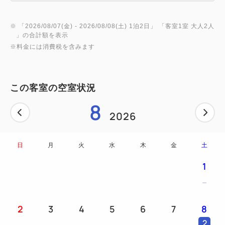
※ 「
2026/08/07(金)
- 2026/08/08(土)
1泊2日
」 「
客室1室 大人2人
」の合計額を表示
※料金には消費税を含みます
この客室の空室状況
8
2026
日
月
火
水
木
金
土
1
2
3
4
5
6
7
8
2