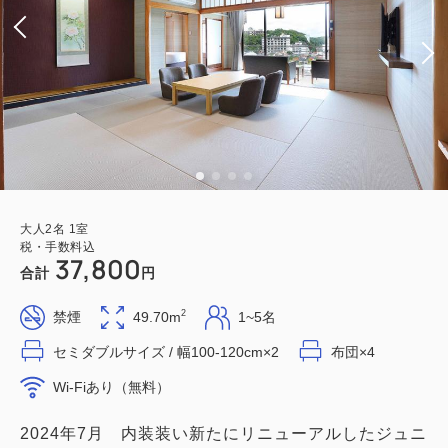
大人
2
名
1
室
税・手数料込
37,800
合計
円
2
禁煙
49.70m
1~5名
セミダブルサイズ / 幅100-120cm×2
布団×4
Wi-Fiあり（無料）
2024年7月 内装装い新たにリニューアルしたジュニ