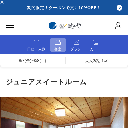
期間限定！クーポンで更に10%OFF！
日程・人数
客室
プラン
カート
8/7(金)~8/8(土)
大人2名, 1室
ジュニアスイートルーム