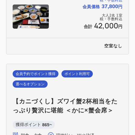
税・手数料込
37,800
会員価格
円
大人
2
名
1
室
税・手数料込
42,000
合計
円
空室なし
会員予約でポイント獲得
ポイント利用可
選べるオプション
【カニづくし】ズワイ蟹2杯相当をた
っぷり贅沢に堪能 ＜かに×蟹会席＞
獲得ポイント 
865~