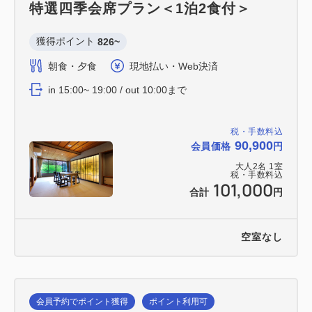
特選四季会席プラン＜1泊2食付＞
獲得ポイント 
826~
朝食・夕食
現地払い・Web決済
in 15:00~ 19:00 / out 10:00まで
税・手数料込
90,900
会員価格
円
大人
2
名
1
室
税・手数料込
101,000
合計
円
空室なし
会員予約でポイント獲得
ポイント利用可