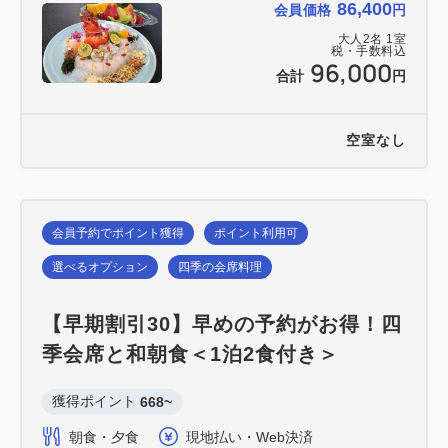
86,400
会員価格
円
大人
2
名
1
室
税・手数料込
96,000
合計
円
空室なし
会員予約でポイント獲得
ポイント利用可
選べるオプション
四季の会席料理
【早期割引30】早めの予約がお得！四
季会席と和朝食＜1泊2食付き＞
獲得ポイント 
668~
朝食・夕食
現地払い・Web決済