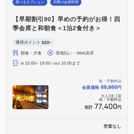
選べるオプション
四季の会席料理
【早期割引90】早めの予約がお得！四
季会席と和朝食＜1泊2食付き＞
獲得ポイント 
633~
朝食・夕食
現地払い・Web決済
in 15:00~ 19:00 / out 10:00まで
税・手数料込
69,660
会員価格
円
大人
2
名
1
室
税・手数料込
77,400
合計
円
空室なし