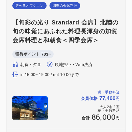
選べるオプション
四季の会席料理
【旬彩の光り Standard 会席】北陸の
旬の味覚にあふれた料理長渾身の加賀
会席料理と和朝食＜四季会席＞
獲得ポイント 
703~
朝食・夕食
現地払い・Web決済
in 15:00~ 19:00 / out 10:00まで
税・手数料込
77,400
会員価格
円
大人
2
名
1
室
税・手数料込
86,000
合計
円