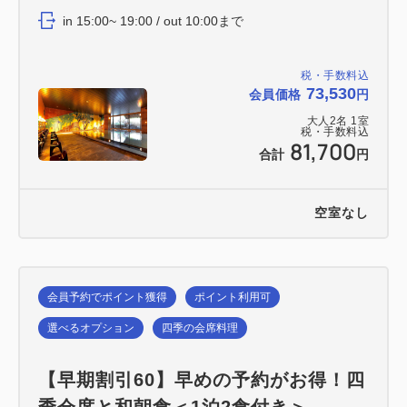
in 15:00~ 19:00 / out 10:00まで
税・手数料込
73,530
会員価格
円
大人
2
名
1
室
税・手数料込
81,700
合計
円
空室なし
会員予約でポイント獲得
ポイント利用可
選べるオプション
四季の会席料理
【早期割引60】早めの予約がお得！四
季会席と和朝食＜1泊2食付き＞