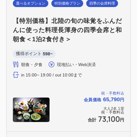
選べるオプション
特別価格プラン
四季の会席料理
【特別価格】北陸の旬の味覚をふんだ
んに使った料理長渾身の四季会席と和
朝食＜1泊2食付き＞
獲得ポイント 
598~
朝食・夕食
現地払い・Web決済
in 15:00~ 19:00 / out 10:00まで
税・手数料込
65,790
会員価格
円
大人
2
名
1
室
税・手数料込
73,100
合計
円