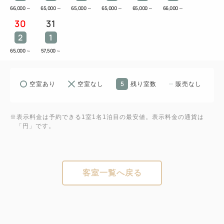
66,000
～
65,000
～
65,000
～
65,000
～
65,000
～
66,000
～
30
31
2
1
65,000
～
57,500
～
5
空室あり
空室なし
残り室数
販売なし
※表示料金は予約できる1室1名1泊目の最安値。表示料金の通貨は
「円」です。
客室一覧へ戻る