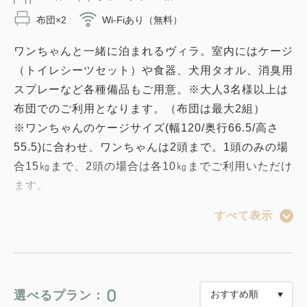
布団×2
Wi-Fiあり（無料）
ワンちゃんと一緒に泊まれるヴィラ。室内にはケージ
（トイレシーツセット）や食器、犬用タオル、消臭用
スプレーなど各種備品もご用意。※大人3名様以上は
布団でのご利用となります。（布団は最大2組）
※ワンちゃんのケージサイズ(幅120/奥行66.5/高さ
55.5)に合わせ、ワンちゃんは2頭まで。1頭のみの場
合15㎏まで、2頭の場合は各10㎏までご利用いただけ
ます。
※庭及び、客室内外での火気の使用はご遠慮くださ
すべて表示
い。
※ベッドは固定式のため、動かすことができません。
予めご了承ください。
0
選べるプラン：
【ワンちゃん同伴のお客さまへのお願い】（必須）