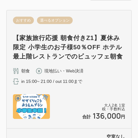
以下、3点の提出が必要となります。
・ドッグルーム利用同意書
おすすめ
選べるオプション
・狂犬病予防注射の接種証明書のコピー
・ウイルス性伝染病予防接種（5種以上の混合ワクチ
【家族旅行応援 朝食付きZ1】夏休み
ン）の接種証明書のコピー
限定 小学生のお子様50％OFF ホテル
※接種証明書は接種後2週間以上1年未満であるこ
最上階レストランでのビュッフェ朝食
とが必要です。
※同意書はチェックインカウンターでもご用意して
朝食
現地払い・Web決済
おります。
in 15:00~ 21:00 / out 11:00まで
【「ワクチン注射の接種証明書」ご提出方法】メー
ル・FAX・郵送にてお願いいたします。
大人
2
名
1
室
・メール：info-vison@visonhm.com
税・手数料込
136,000
合計
円
・F A X：0598-39-3311
・郵 送：〒519-2170 三重県多気郡多気町ヴィソン
672番１ホテルヴィソン宛
空室なし