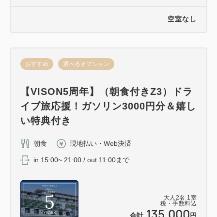
空室なし
おすすめ
選べるオプション
【VISON5周年】（朝食付きZ3）ドラ
イブ旅応援！ガソリン3000円分＆嬉し
い特典付き
朝食
現地払い・Web決済
in 15:00~ 21:00 / out 11:00まで
大人
2
名
1
室
税・手数料込
135,000
合計
円