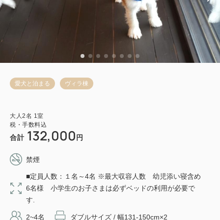
愛犬と泊まる
ヴィラ棟
大人
2
名
1
室
税・手数料込
132,000
合計
円
禁煙
■定員人数：１名～4名 ※最大収容人数 幼児添い寝含め
6名様 小学生のお子さまは必ずベッドの利用が必要で
す.
2~4名
ダブルサイズ / 幅131-150cm×2