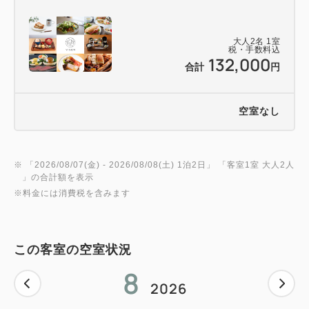
大人
2
名
1
室
税・手数料込
132,000
合計
円
空室なし
※ 「
2026/08/07(金)
- 2026/08/08(土)
1泊2日
」 「
客室1室 大人2人
」の合計額を表示
※料金には消費税を含みます
この客室の空室状況
8
2026