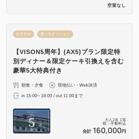
空室なし
おすすめ
選べるオプション
【VISON5周年】(AX5)プラン限定特
別ディナー＆限定ケーキ引換えを含む
豪華5大特典付き
朝食・夕食
現地払い・Web決済
in 15:00~ 18:00 / out 11:00まで
大人
2
名
1
室
税・手数料込
160,000
合計
円