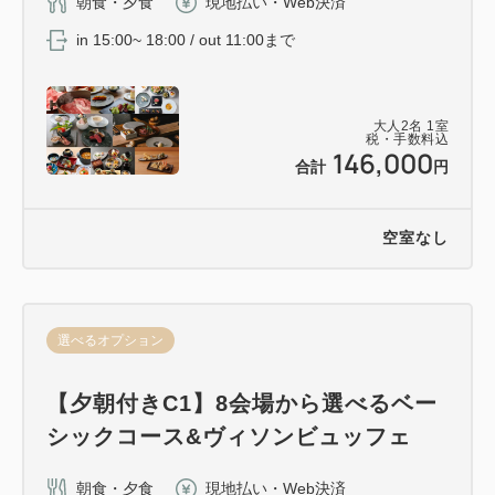
朝食・夕食
現地払い・Web決済
in 15:00~ 18:00 / out 11:00まで
大人
2
名
1
室
税・手数料込
146,000
合計
円
空室なし
選べるオプション
【夕朝付きC1】8会場から選べるベー
シックコース&ヴィソンビュッフェ
朝食・夕食
現地払い・Web決済