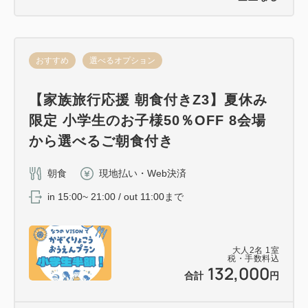
～ドッグルーム同意書～
同意書はこちら → https://vison-
おすすめ
選べるオプション
hotels.com/wp-content/uploads/2023/01/ドッグル
ーム利用同意書2023.pdf
【家族旅行応援 朝食付きZ3】夏休み
限定 小学生のお子様50％OFF 8会場
から選べるご朝食付き
朝食
現地払い・Web決済
in 15:00~ 21:00 / out 11:00まで
大人
2
名
1
室
税・手数料込
132,000
合計
円