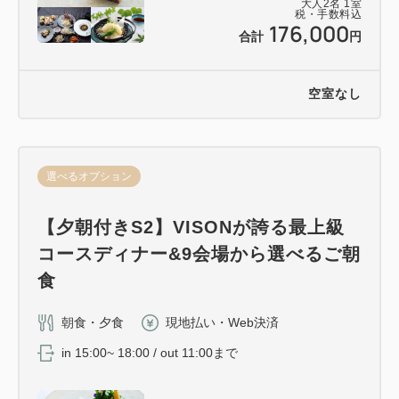
大人
2
名
1
室
税・手数料込
176,000
合計
円
空室なし
選べるオプション
【夕朝付きS2】VISONが誇る最上級
コースディナー&9会場から選べるご朝
食
朝食・夕食
現地払い・Web決済
in 15:00~ 18:00 / out 11:00まで