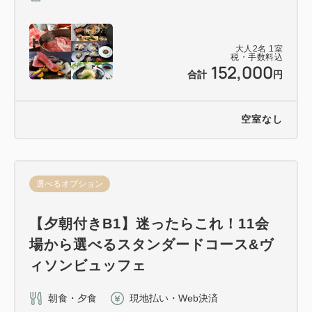
大人
2
名
1
室
税・手数料込
152,000
合計
円
空室なし
選べるオプション
【夕朝付きB1】迷ったらこれ！11会
場から選べるスタンダードコース&ヴ
ィソンビュッフェ
朝食・夕食
現地払い・Web決済