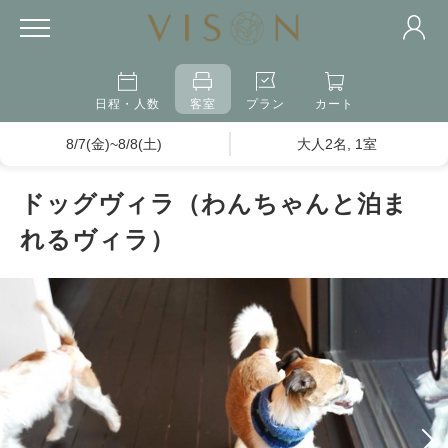
日程・人数
客室
プラン
カート
8/7(金)~8/8(土)
大人2名, 1室
ドッグヴィラ（わんちゃんと泊ま
れるヴィラ）