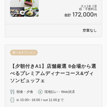
大人
2
名
1
室
税・手数料込
172,000
合計
円
空室なし
選べるオプション
【夕朝付きA1】店舗厳選 8会場から選
べるプレミアムディナーコース&ヴィ
ソンビュッフェ
朝食・夕食
現地払い・Web決済
in 15:00~ 18:00 / out 11:00まで