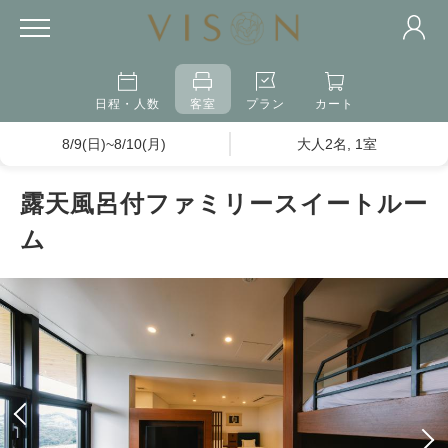
日程・人数
客室
プラン
カート
8/9(日)~8/10(月)
大人2名, 1室
露天風呂付ファミリースイートルー
ム