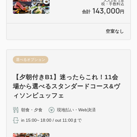
大人
2
名
1
室
税・手数料込
143,000
合計
円
空室なし
選べるオプション
【夕朝付きB1】迷ったらこれ！11会
場から選べるスタンダードコース&ヴ
ィソンビュッフェ
朝食・夕食
現地払い・Web決済
in 15:00~ 18:00 / out 11:00まで