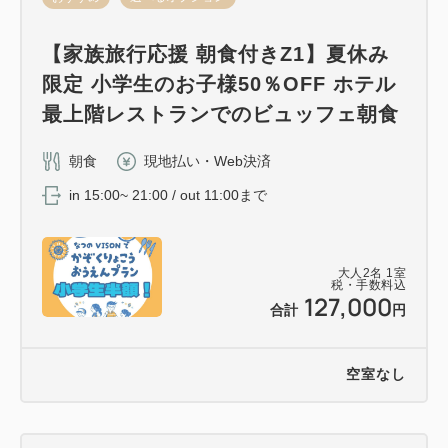
【家族旅行応援 朝食付きZ1】夏休み
限定 小学生のお子様50％OFF ホテル
最上階レストランでのビュッフェ朝食
朝食
現地払い・Web決済
in 15:00~ 21:00 / out 11:00まで
大人
2
名
1
室
税・手数料込
127,000
合計
円
空室なし