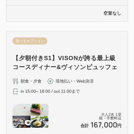
空室なし
選べるオプション
【夕朝付きS1】VISONが誇る最上級
コースディナー&ヴィソンビュッフェ
朝食・夕食
現地払い・Web決済
in 15:00~ 18:00 / out 11:00まで
大人
2
名
1
室
税・手数料込
167,000
合計
円