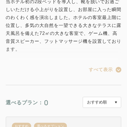
当ホテル初の2段ベッドを導入し、靴を脱いでお過ご
しいただける小上がりを設置し、お部屋に入った瞬間
のわくわく感を演出しました。ホテルの客室最上階に
位置し、多気の大自然を一望できる大きなテラスに露
天風呂を備えた72㎡の大きな客室で、ゲーム機、高
音質スピーカー、フットマッサージ機を設置しており
ます。
露天風呂・トイレ・洗面台の各水廻りをそれぞれ別に
すべて表示
設置した3点独立型を導入しております。
※ベッド・ソファは固定式のため、動かすことができ
ません。予めご了承ください。
0
選べるプラン：
おすすめ
選べるオプション