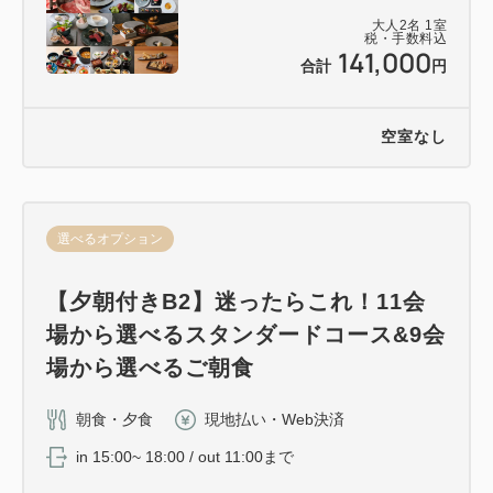
大人
2
名
1
室
税・手数料込
141,000
合計
円
空室なし
選べるオプション
【夕朝付きB2】迷ったらこれ！11会
場から選べるスタンダードコース&9会
場から選べるご朝食
朝食・夕食
現地払い・Web決済
in 15:00~ 18:00 / out 11:00まで