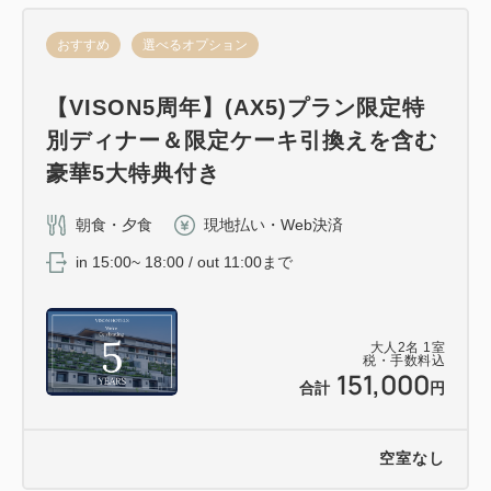
おすすめ
選べるオプション
【VISON5周年】(AX5)プラン限定特
別ディナー＆限定ケーキ引換えを含む
豪華5大特典付き
朝食・夕食
現地払い・Web決済
in 15:00~ 18:00 / out 11:00まで
大人
2
名
1
室
税・手数料込
151,000
合計
円
空室なし