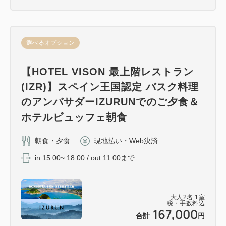
選べるオプション
【HOTEL VISON 最上階レストラン
(IZR)】スペイン王国認定 バスク料理
のアンバサダーIZURUNでのご夕食＆
ホテルビュッフェ朝食
朝食・夕食
現地払い・Web決済
in 15:00~ 18:00 / out 11:00まで
大人
2
名
1
室
税・手数料込
167,000
合計
円