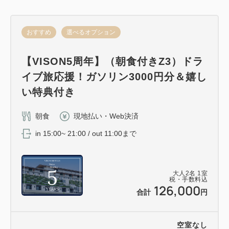
おすすめ
選べるオプション
【VISON5周年】（朝食付きZ3）ドラ
イブ旅応援！ガソリン3000円分＆嬉し
い特典付き
朝食
現地払い・Web決済
in 15:00~ 21:00 / out 11:00まで
大人
2
名
1
室
税・手数料込
126,000
合計
円
空室なし