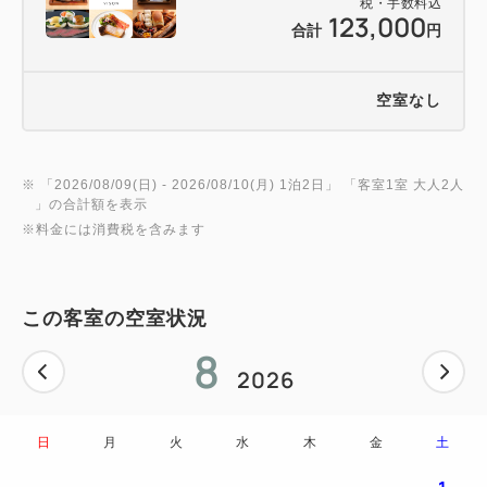
税・手数料込
123,000
合計
円
空室なし
※ 「
2026/08/09(日)
- 2026/08/10(月)
1泊2日
」 「
客室1室 大人2人
」の合計額を表示
※料金には消費税を含みます
この客室の空室状況
8
2026
日
月
火
水
木
金
土