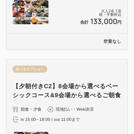
大人
2
名
1
室
税・手数料込
133,000
合計
円
空室なし
選べるオプション
【夕朝付きC2】8会場から選べるベー
シックコース&9会場から選べるご朝食
朝食・夕食
現地払い・Web決済
in 15:00~ 18:00 / out 11:00まで