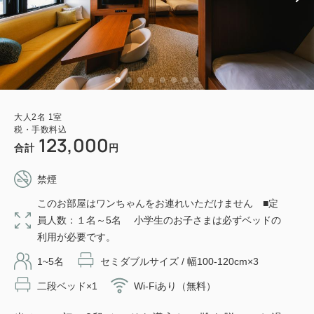
大人
2
名
1
室
税・手数料込
123,000
合計
円
禁煙
このお部屋はワンちゃんをお連れいただけません ■定
員人数：１名～5名 小学生のお子さまは必ずベッドの
利用が必要です。
1~5名
セミダブルサイズ / 幅100-120cm×3
二段ベッド×1
Wi-Fiあり（無料）