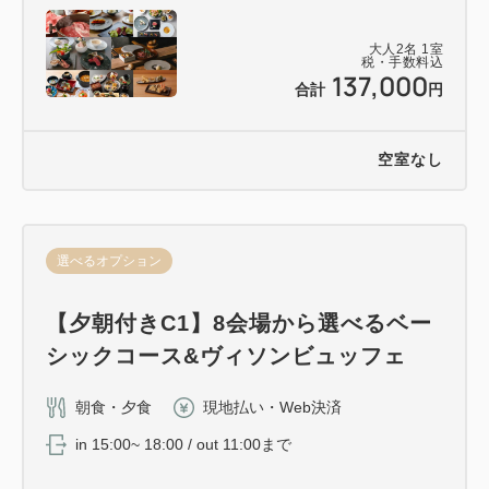
大人
2
名
1
室
税・手数料込
137,000
合計
円
空室なし
選べるオプション
【夕朝付きC1】8会場から選べるベー
シックコース&ヴィソンビュッフェ
朝食・夕食
現地払い・Web決済
in 15:00~ 18:00 / out 11:00まで