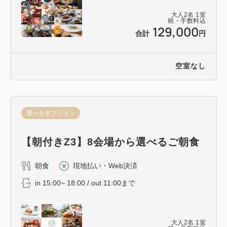
大人
2
名
1
室
税・手数料込
129,000
合計
円
空室なし
選べるオプション
【朝付きZ3】8会場から選べるご朝食
朝食
現地払い・Web決済
in 15:00~ 18:00 / out 11:00まで
大人
2
名
1
室