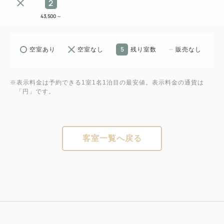
2
43,500
～
5
空室あり
空室なし
残り室数
販売なし
※表示料金は予約できる1室1名1泊目の最安値。表示料金の通貨は
「円」です。
客室一覧へ戻る