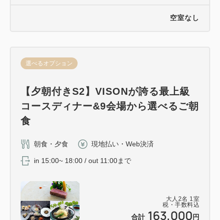
空室なし
選べるオプション
【夕朝付きS2】VISONが誇る最上級
コースディナー&9会場から選べるご朝
食
朝食・夕食
現地払い・Web決済
in 15:00~ 18:00 / out 11:00まで
大人
2
名
1
室
税・手数料込
163,000
合計
円