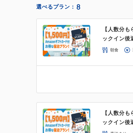
8
選べるプラン：
【人数分もら
ックイン後
朝食
【人数分もら
ックイン後