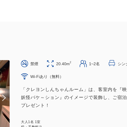
2
禁煙
20.40m
1~2名
シング
Wi-Fiあり（無料）
「クレヨンしんちゃんルーム」は、客室内を『映
妖怪バケ～ション』のイメージで装飾し、ご宿泊
プレゼント！
大人
1
名
1
室