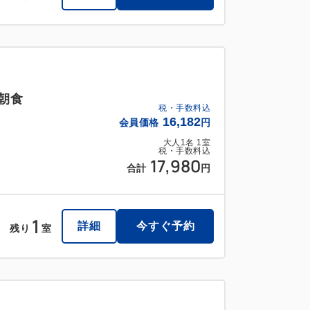
朝食
税・手数料込
16,182
会員価格
円
大人
1
名
1
室
税・手数料込
17,980
合計
円
1
詳細
今すぐ予約
残り
室