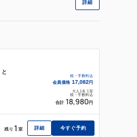
詳細
】と
税・手数料込
17,082
会員価格
円
大人
1
名
1
室
税・手数料込
18,980
合計
円
1
詳細
今すぐ予約
残り
室