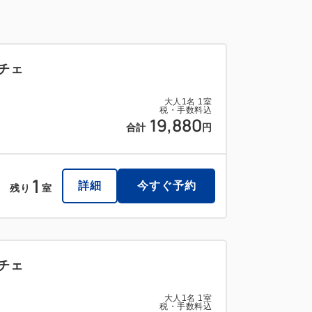
※チェ
大人
1
名
1
室
税・手数料込
19,880
合計
円
1
詳細
今すぐ予約
残り
室
※チェ
大人
1
名
1
室
税・手数料込