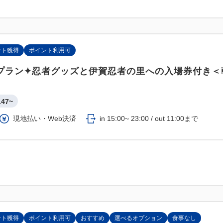
ント獲得
ポイント利用可
プラン✦忍者グッズと伊賀忍者の里への入場券付き＜
147~
現地払い・Web決済
in 15:00~ 23:00 / out 11:00まで
ント獲得
ポイント利用可
おすすめ
選べるオプション
食事なし