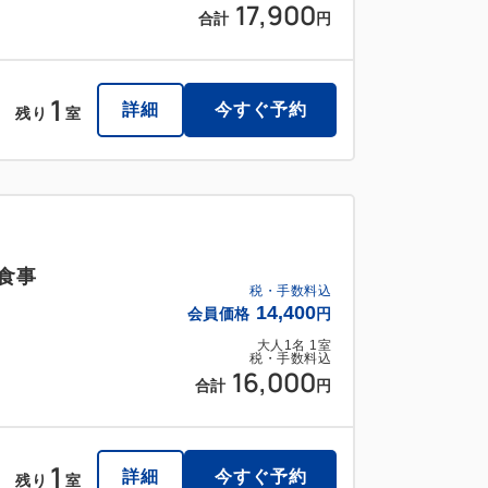
17,900
合計
円
1
詳細
今すぐ予約
残り
室
食事
税・手数料込
14,400
会員価格
円
大人
1
名
1
室
税・手数料込
16,000
合計
円
1
詳細
今すぐ予約
残り
室