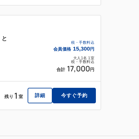
】と
税・手数料込
15,300
会員価格
円
大人
1
名
1
室
税・手数料込
17,000
合計
円
1
詳細
今すぐ予約
残り
室