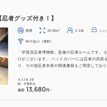
ム【忍者グッズ付き！】
2
禁煙
20.40m
1~2名
シング
Wi-Fiあり（無料）
「伊賀流忍者博物館」監修の忍者ルームです。 
けがございます。 ベッドカバーには忍者の武器
り、その他忍者衣装や関連書籍もご用意しておりま
大人
1
名
1
室
税・手数料込
13,680
合計
円~