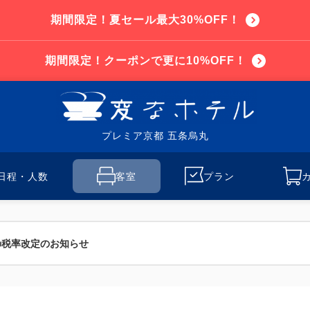
期間限定！夏セール最大30%OFF！
期間限定！クーポンで更に10%OFF！
プレミア京都 五条烏丸
日程・人数
客室
プラン
の税率改定のお知らせ