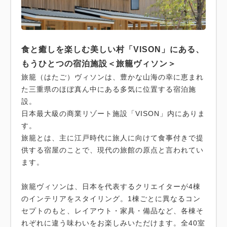
食と癒しを楽しむ美しい村「VISON」にある、
もうひとつの宿泊施設＜旅籠ヴィソン＞
旅籠（はたご）ヴィソンは、豊かな山海の幸に恵まれ
た三重県のほぼ真ん中にある多気に位置する宿泊施
設。
日本最大級の商業リゾート施設「VISON」内にありま
す。
旅籠とは、主に江戸時代に旅人に向けて食事付きで提
供する宿屋のことで、現代の旅館の原点と言われてい
ます。
旅籠ヴィソンは、日本を代表するクリエイターが4棟
のインテリアをスタイリング。1棟ごとに異なるコン
セプトのもと、レイアウト・家具・備品など、各棟そ
れぞれに違う味わいをお楽しみいただけます。全40室